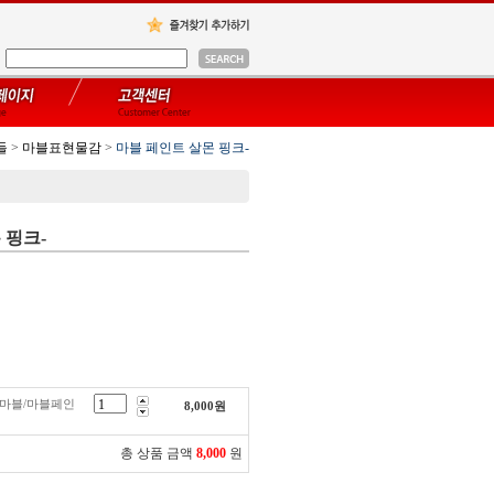
들
>
마블표현물감
>
마블 페인트 살몬 핑크-
 핑크-
-마블/마블페인
8,000
원
총 상품 금액
8,000
원