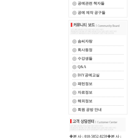
공예관련 책자들
공예 제작 공구들
솜씨자랑
회사동정
수강생들
Q&A
DIY공예교실
패턴정보
자료정보
해외정보
회원 공방 안내
◈본 사 : 010-5852-8259◈본 사 :