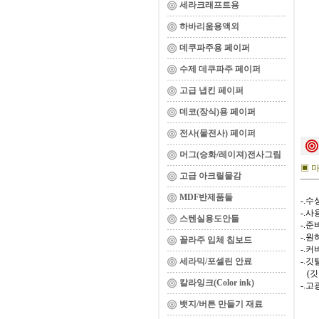
세라크래프트용
하바리움용액외
데쿠파주용 페이퍼
수제 데쿠파주 페이퍼
고급 냅킨 페이퍼
데코(장식)용 페이퍼
전사(물전사) 페이퍼
머그(승화/레이져)전사그림
▣ 마블
고급 아크릴물감
MDF반제품들
-.
-.사
스텐실용도안들
-.
-.
꼴라주 입체 칩보드
-.
세라믹/포셀린 안료
-.
(깃
칼라잉크(Color ink)
-.
뱃지/버튼 만들기 재료