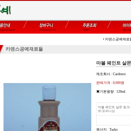
카덴스공예재료
카덴스공예재료들
마블 페인트 살몬
제조회사 : Cardence
판매가격 :
8,000원
▣기본용량 : 120ml
마블 페인트 살몬 핑크
트/포피니싱
원산지 : Turky