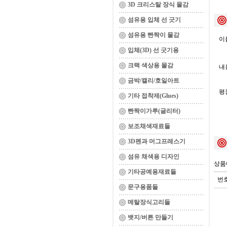
3D 크리스탈 장식 물감
섬유용 입체 선 긋기
섬유용 빤짝이 물감
이름
입체(3D) 선 긋기용
크랙 색상용 물감
내용
금박/캘리/호일아트
평
기타 접착제(Glues)
빤짝이가루(글리터)
보조채색재료들
3D펜과 머그프레스기
섬유 채색용 디자인
상품
기타공예용재료들
번
문구용품들
메탈장식고리들
뱃지/버튼 만들기