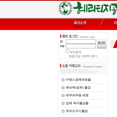
보안접속
회원가입
|
ID/PW 찾기
카덴스공예재료들
패브릭(섬유) 물감
데쿠파주용 재료
입체 꼭지물감들
유리도자기물감