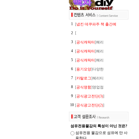
1
[
냅킨 데쿠파주 책 출간예
2
[
3
[
공식캐릭터
]헤리
4
[
공식캐릭터
]헤리
5
[
공식캐릭터
]헤리
6
[
용기모양
]다양한
7
[
카탈로그
]헤리티
8
[
공식명함
]영업점
9
[
공식광고전단(3)
]
10
[
공식광고전단(2)
]
섬유전용물감의 특성이 아닌 것은?
섬유전용 물감으로 섬유에 만 사
용한다.