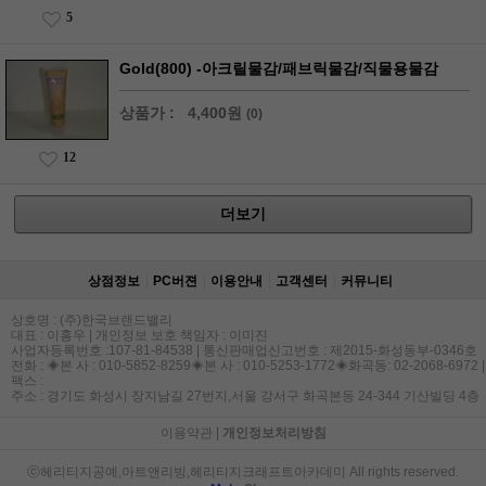
5
Gold(800) -아크릴물감/패브릭물감/직물용물감
상품가 :
4,400원
(0)
12
더보기
상점정보
PC버젼
이용안내
고객센터
커뮤니티
상호명 : (주)한국브랜드밸리
대표 : 이홍우 | 개인정보 보호 책임자 : 이미진
사업자등록번호 :107-81-84538 | 통신판매업신고번호 : 제2015-화성동부-0346호
전화 : ◈본 사 : 010-5852-8259◈본 사 : 010-5253-1772◈화곡동: 02-2068-6972 |
팩스 :
주소 : 경기도 화성시 장지남길 27번지,서울 강서구 화곡본동 24-344 기산빌딩 4층
이용약관
|
개인정보처리방침
ⓒ헤리티지공예,아트앤리빙,헤리티지크래프트아카데미 All rights reserved.