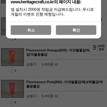
www.heritagecraft.co.kr의 페이지 내용:
상품가 :
4,400원
(0)
5
앱 설치시 2000원 적립금 지급해드립니다. 푸시로
게릴라 이벤트 진행 예쩡입니다.
Crimson(315) -아크릴물감/패브릭물감/직물용물감
상품가 :
3,800원
(0)
취소
확인
6
Fluorescent Orange(830) -아크릴물감/패브릭물
감/직물용물감
상품가 :
4,400원
(0)
1
Fluorescent Pink(850) -아크릴물감/패브릭물감/직
물용물감
상품가 :
4,400원
(0)
6