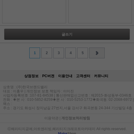
글쓰기
1
2
3
4
5
상점정보
PC버젼
이용안내
고객센터
커뮤니티
상호명 : (주)한국브랜드밸리
대표 : 이홍우 | 개인정보 보호 책임자 : 이미진
사업자등록번호 :107-81-84538 | 통신판매업신고번호 : 제2015-화성동부-0346호
전화 : ◈본 사 : 010-5852-8259◈본 사 : 010-5253-1772◈화곡동: 02-2068-6972 |
팩스 :
주소 : 경기도 화성시 장지남길 27번지,서울 강서구 화곡본동 24-344 기산빌딩 4층
이용약관
|
개인정보처리방침
ⓒ헤리티지공예,아트앤리빙,헤리티지크래프트아카데미 All rights reserved.
Make
Shop