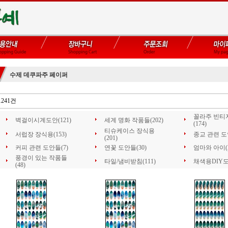
수제 데쿠파주 페이퍼
1241건
꼴라주 빈티
벽걸이시계도안(121)
세계 명화 작품들(202)
(174)
티슈케이스 장식용
서럽장 장식용(153)
종교 관련 도안
(201)
커피 관련 도안들(7)
연꽃 도안들(30)
엄마와 아이(2
풍경이 있는 작품들
타일/냄비받침(111)
채색용DIY도
(48)