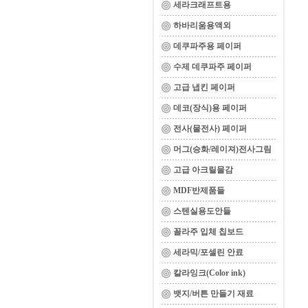
세라크래프트용
하바리움용액외
데쿠파주용 페이퍼
수제 데쿠파주 페이퍼
고급 냅킨 페이퍼
데코(장식)용 페이퍼
전사(물전사) 페이퍼
머그(승화/레이져)전사그림
고급 아크릴물감
MDF반제품들
스텐실용도안들
꼴라주 입체 칩보드
세라믹/포셀린 안료
칼라잉크(Color ink)
뱃지/버튼 만들기 재료