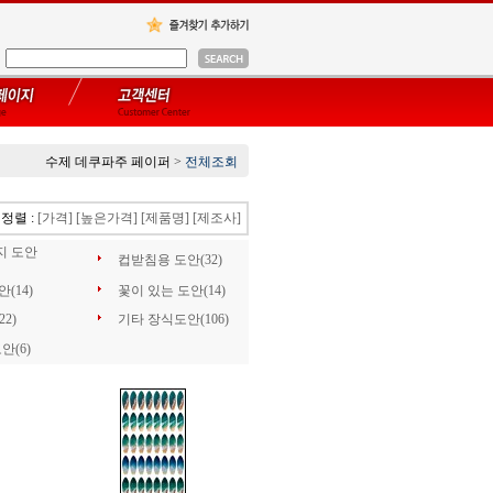
수제 데쿠파주 페이퍼
>
전체조회
정렬 :
[가격]
[높은가격]
[제품명]
[제조사]
지 도안
컵받침용 도안(32)
(14)
꽃이 있는 도안(14)
2)
기타 장식도안(106)
안(6)