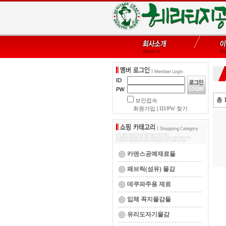
총 
보안접속
회원가입
|
ID/PW 찾기
카덴스공예재료들
패브릭(섬유) 물감
데쿠파주용 재료
입체 꼭지물감들
유리도자기물감