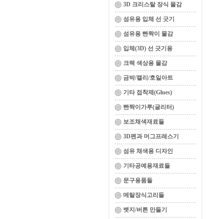
3D 크리스탈 장식 물감
섬유용 입체 선 긋기
섬유용 빤짝이 물감
입체(3D) 선 긋기용
크랙 색상용 물감
금박/캘리/호일아트
기타 접착제(Glues)
빤짝이가루(글리터)
보조채색재료들
3D펜과 머그프레스기
섬유 채색용 디자인
기타공예용재료들
문구용품들
메탈장식고리들
뱃지/버튼 만들기