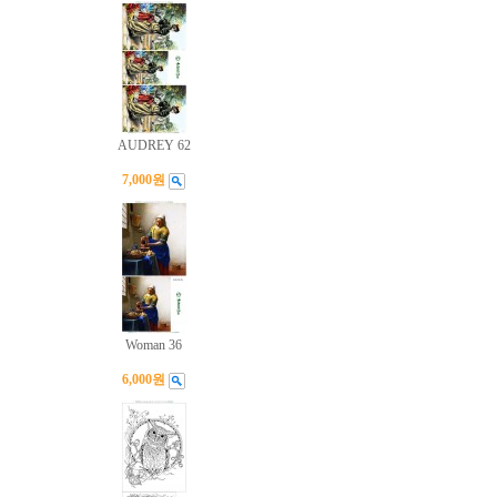
AUDREY 62
7,000원
Woman 36
6,000원