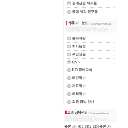
공예관련 책자들
공예 제작 공구들
솜씨자랑
회사동정
수강생들
Q&A
DIY공예교실
패턴정보
자료정보
해외정보
회원 공방 안내
◈본 사 : 010-5852-8259◈본 사 :