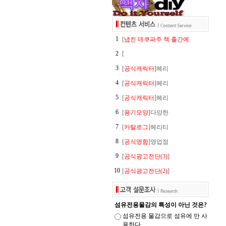
1
[
냅킨 데쿠파주 책 출간예
2
[
3
[
공식캐릭터
]헤리
4
[
공식캐릭터
]헤리
5
[
공식캐릭터
]헤리
6
[
용기모양
]다양한
7
[
카탈로그
]헤리티
8
[
공식명함
]영업점
9
[
공식광고전단(3)
]
10
[
공식광고전단(2)
]
섬유전용물감의 특성이 아닌 것은?
섬유전용 물감으로 섬유에 만 사
용한다.