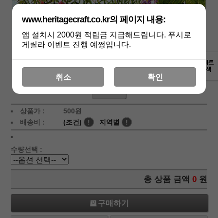
www.heritagecraft.co.kr의 페이지 내용:
앱 설치시 2000원 적립금 지급해드립니다. 푸시로
게릴라 이벤트 진행 예쩡입니다.
취소
확인
상세보기
상품가 :
500
원
배송비 :
(조건)
!
지역별
!
수량선택 :
총 상품 금액
0
원
구매하기