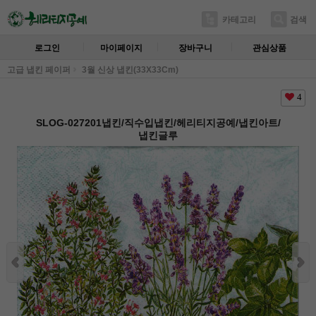
카테고리
검색
로그인
마이페이지
장바구니
관심상품
고급 냅킨 페이퍼
3월 신상 냅킨(33X33Cm)
4
SLOG-027201냅킨/직수입냅킨/헤리티지공예/냅킨아트/
냅킨글루