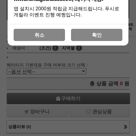
앱 설치시 2000원 적립금 지급해드립니다. 푸시로
게릴라 이벤트 진행 예쩡입니다.
상세보기
취소
확인
상품가 :
10,000
원
배송비 :
(조건)
!
지역별
!
헤리티지 기본재료 구매 여부와 크기 선택 :
총 상품 금액
0
원
구매하기
장바구니
관심상품
상품리뷰
[0]