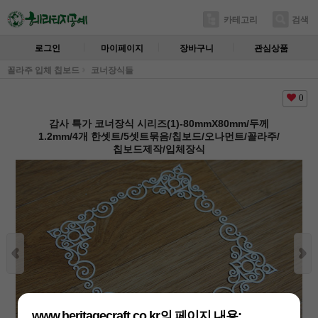
카테고리
검색
로그인
마이페이지
장바구니
관심상품
꼴라주 입체 칩보드
코너장식들
0
감사 특가 코너장식 시리즈(1)-80mmX80mm/두께
1.2mm/4개 한셋트/5셋트묶음/칩보드/오나먼트/꼴라주/
칩보드제작/입체장식
www.heritagecraft.co.kr의 페이지 내용: