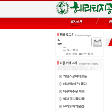
보안접속
회원가입
|
ID/PW 찾기
카덴스공예재료들
패브릭(섬유) 물감
데쿠파주용 재료
입체 꼭지물감들
유리도자기물감