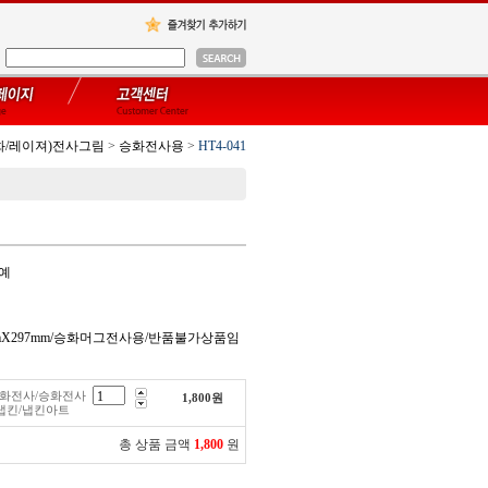
화/레이져)전사그림
>
승화전사용
>
HT4-041
공예
0mmX297mm/승화머그전사용/반품불가상품임
/승화전사/승화전사
1,800
원
냅킨/냅킨아트
총 상품 금액
1,800
원