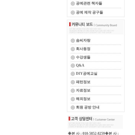
공예관련 책자들
공예 제작 공구들
솜씨자랑
회사동정
수강생들
Q&A
DIY공예교실
패턴정보
자료정보
해외정보
회원 공방 안내
◈본 사 : 010-5852-8259◈본 사 :