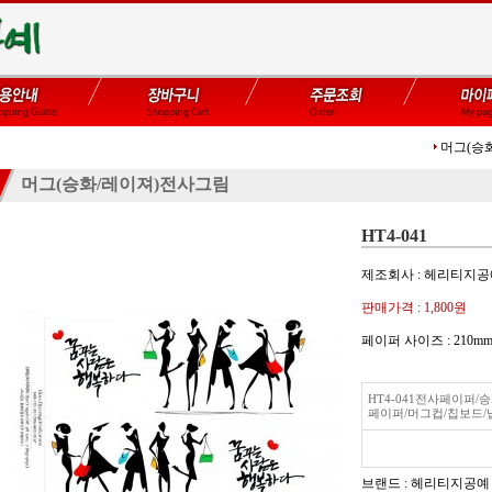
머그(승
머그(승화/레이져)전사그림
HT4-041
제조회사 : 헤리티지
판매가격 :
1,800원
페이퍼 사이즈 : 21
HT4-041전사페이퍼
페이퍼/머그컵/칩보드/
브랜드 : 헤리티지공예