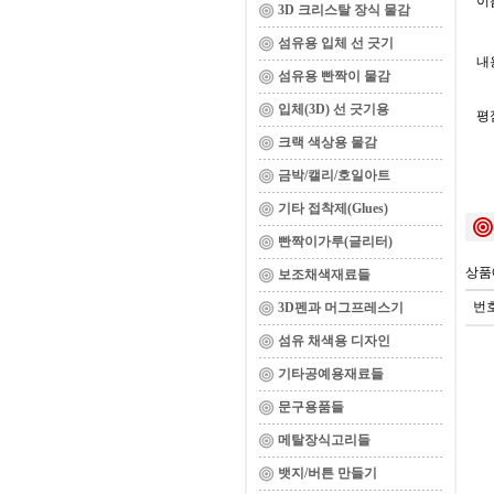
이름
3D 크리스탈 장식 물감
섬유용 입체 선 긋기
내용
섬유용 빤짝이 물감
입체(3D) 선 긋기용
평
크랙 색상용 물감
금박/캘리/호일아트
기타 접착제(Glues)
빤짝이가루(글리터)
상품
보조채색재료들
번
3D펜과 머그프레스기
섬유 채색용 디자인
기타공예용재료들
문구용품들
메탈장식고리들
뱃지/버튼 만들기