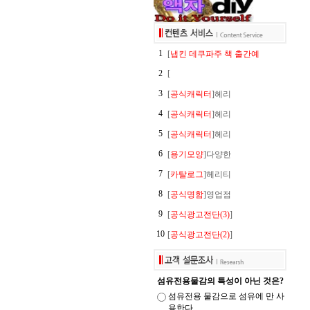
1
[
냅킨 데쿠파주 책 출간예
2
[
3
[
공식캐릭터
]헤리
4
[
공식캐릭터
]헤리
5
[
공식캐릭터
]헤리
6
[
용기모양
]다양한
7
[
카탈로그
]헤리티
8
[
공식명함
]영업점
9
[
공식광고전단(3)
]
10
[
공식광고전단(2)
]
섬유전용물감의 특성이 아닌 것은?
섬유전용 물감으로 섬유에 만 사
용한다.