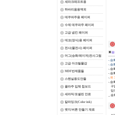
세라크래프트용
하바리움용액외
데쿠파주용 페이퍼
수제 데쿠파주 페이퍼
고급 냅킨 페이퍼
데코(장식)용 페이퍼
전사(물전사) 페이퍼
▣
승
머그(승화/레이져)전사그림
-.
고급 아크릴물감
-.
-.
MDF반제품들
-.
-.
위
스텐실용도안들
-.
구입
꼴라주 입체 칩보드
있다
세라믹/포셀린 안료
_.
칼라잉크(Color ink)
뱃지/버튼 만들기 재료