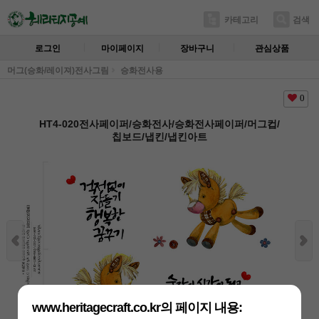
카테고리
검색
로그인
마이페이지
장바구니
관심상품
머그(승화/레이져)전사그림
승화전사용
0
HT4-020전사페이퍼/승화전사/승화전사페이퍼/머그컵/
칩보드/냅킨/냅킨아트
www.heritagecraft.co.kr의 페이지 내용: