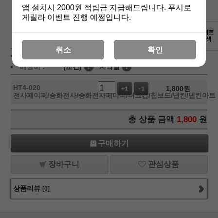
앱 설치시 2000원 적립금 지급해드립니다. 푸시로
게릴라 이벤트 진행 예쩡입니다.
상세보기
취소
확인
상품가 :
1,800
원
배송비 :
(조건)
!
지역별
!
HT4-020
1,800
원
+1
-1
전사페이퍼/승화전사/승화전사페이퍼/머그컵/칩보드/냅킨/냅킨아트
총 상품 금액
1,800
원
구매하기
장바구니
관심상품
상품리뷰
[0]