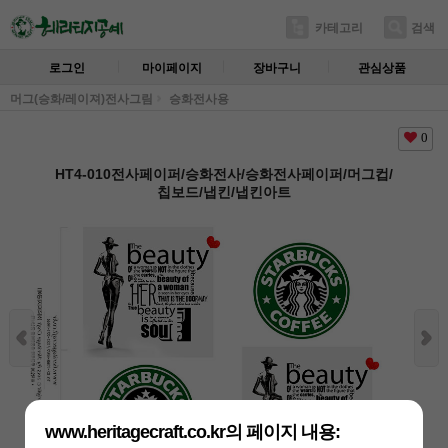
카테고리
검색
로그인
마이페이지
장바구니
관심상품
머그(승화/레이져)전사그림
승화전사용
0
HT4-010전사페이퍼/승화전사/승화전사페이퍼/머그컵/
칩보드/냅킨/냅킨아트
www.heritagecraft.co.kr의 페이지 내용: