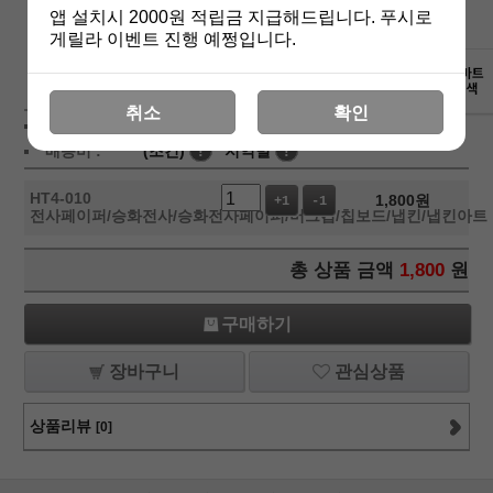
앱 설치시 2000원 적립금 지급해드립니다. 푸시로
게릴라 이벤트 진행 예쩡입니다.
상세보기
취소
확인
상품가 :
1,800
원
배송비 :
(조건)
!
지역별
!
HT4-010
1,800
원
+1
-1
전사페이퍼/승화전사/승화전사페이퍼/머그컵/칩보드/냅킨/냅킨아트
총 상품 금액
1,800
원
구매하기
장바구니
관심상품
상품리뷰
[0]