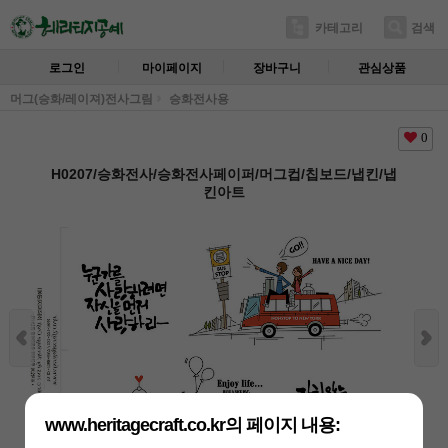
카테고리
검색
로그인
마이페이지
장바구니
관심상품
머그(승화/레이져)전사그림
승화전사용
0
H0207/승화전사/승화전사페이퍼/머그컵/칩보드/냅킨/냅
킨아트
www.heritagecraft.co.kr의 페이지 내용: