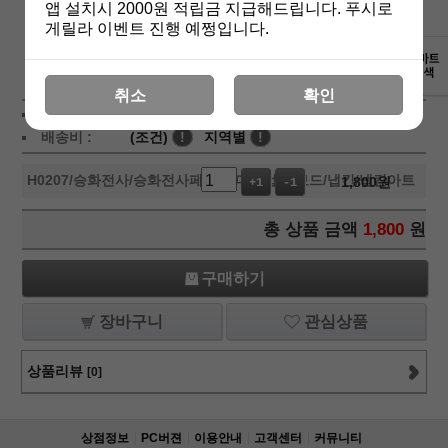
앱 설치시 2000원 적립금 지급해드립니다. 푸시로
게릴라 이벤트 진행 예쩡입니다.
상세보기
취소
확인
상품가 :
1,800
원
배송비 :
(조건)
!
지역별
!
H0207
/승화전사/승화전사페이퍼/머그컵/칩보드/냅킨/냅킨아트
1,800
원
+1
-1
총 상품 금액
1,800
원
구매하기
장바구니
관심상품
상품리뷰
[0]
상점정보
PC버젼
이용안내
고객센터
커뮤니티