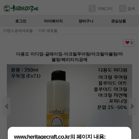
카테고리
검색
로그인
마이페이지
장바구니
관심상품
카덴스공예재료들
기타 재료들
0
다용도 미디엄-글레이징-아크릴푸어링/아크릴마블링/마
블링/헤리티지공예
www.heritagecraft.co.kr의 페이지 내용: