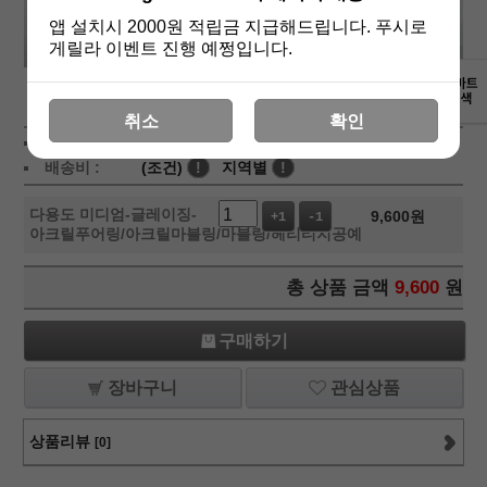
앱 설치시 2000원 적립금 지급해드립니다. 푸시로
게릴라 이벤트 진행 예쩡입니다.
상세보기
취소
확인
상품가 :
9,600
원
배송비 :
(조건)
!
지역별
!
다용도 미디엄-글레이징-
9,600
원
+1
-1
아크릴푸어링/아크릴마블링/마블링/헤리티지공예
총 상품 금액
9,600
원
구매하기
장바구니
관심상품
상품리뷰
[0]