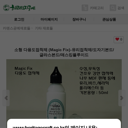
카테고리
검색
로그인
마이페이지
장바구니
관심상품
카덴스공예재료들
기타 재료들
0
소형 다용도접착제 (Magic Fix)-유리접착제/도자기본드/
글라스본드/매스킹플루이드