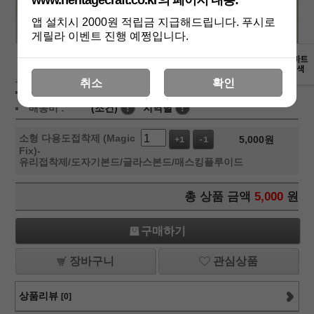
www.heritagecraft.co.kr의 페이지 내용:
앱 설치시 2000원 적립금 지급해드립니다. 푸시로
게릴라 이벤트 진행 예쩡입니다.
상세보기
취소
확인
상품가 :
5,000
원
배송비 :
(조건)
!
지역별
!
소형 다용도접착제 (Magic
5,000
원
+1
-1
Fix)-
유리접착제/도자기본드/글라스본드/매스킹플루이드
총 상품 금액
5,000
원
구매하기
장바구니
관심상품
상품리뷰
[0]