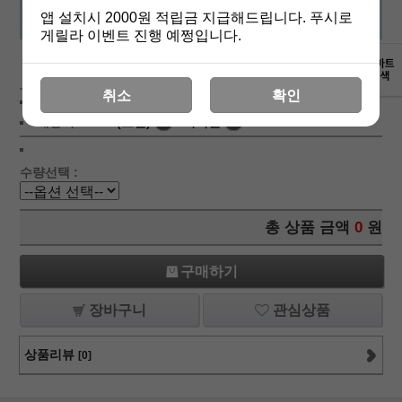
앱 설치시 2000원 적립금 지급해드립니다. 푸시로
게릴라 이벤트 진행 예쩡입니다.
상세보기
취소
확인
상품가 :
9,000
원
적립금:200원
배송비 :
(조건)
!
지역별
!
수량선택 :
총 상품 금액
0
원
구매하기
장바구니
관심상품
상품리뷰
[0]