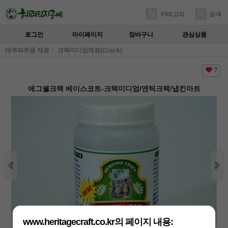
카테고리
검색
로그인
마이페이지
장바구니
관심상품
데쿠파주용 재료
크랙미디엄재료(Crack)
7
에그쉘크랙 베이스코트-크랙미디엄/앤틱크랙/냅킨아트
www.heritagecraft.co.kr의 페이지 내용: