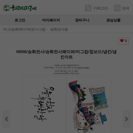
카테고리
검색
로그인
마이페이지
장바구니
관심상품
머그(승화/레이져)전사그림
승화전사용
0
H006/승화전사/승화전사페이퍼/머그컵/칩보드/냅킨/냅
킨아트