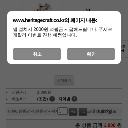
www.heritagecraft.co.kr의 페이지 내용:
앱 설치시 2000원 적립금 지급해드립니다. 푸시로
게릴라 이벤트 진행 예쩡입니다.
취소
확인
상세보기
상품가 :
1,800
원
배송비 :
(조건)
!
지역별
!
H006
/승화전사/승화전사페이퍼/머그컵/칩보드/냅킨/냅킨아트
1,800
원
+1
-1
총 상품 금액
1,800
원