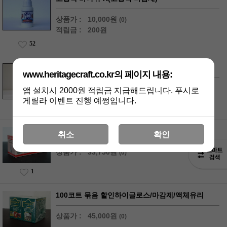
상품가 :
10,000원
(0)
적립금 :
200원
52
고광택 레알 바니쉬(Varnish)-고광택 마감제
www.heritagecraft.co.kr의 페이지 내용:
상품가 :
10,000원
(0)
앱 설치시 2000원 적립금 지급해드립니다. 푸시로
게릴라 이벤트 진행 예쩡입니다.
24
크리스탈 묶음 할인크리스탈/마감제/액체유리
취소
확인
상품가 :
33,750원
(0)
1
100코트 묶음 할인하이글로스/마감제/액체유리
상품가 :
45,000원
(0)