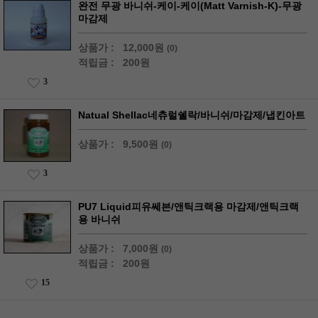
완전 무광 바니쉬-케이-케이(Matt Varnish-K)-무광
마감제
상품가 :
12,000원
(0)
적립금 :
200원
3
Natual Shellac네츄럴쉘락/바니쉬/마감제/냅킨아트
상품가 :
9,500원
(0)
3
PU7 Liquid피유쎄븐/앤틱크랙용 마감제/앤틱크랙
용 바니쉬
상품가 :
7,000원
(0)
적립금 :
200원
15