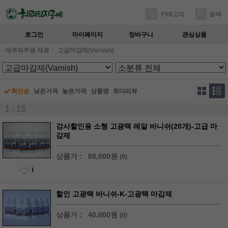
카테고리
검색
로그인
마이페이지
장바구니
관심상품
데쿠파주용 재료
고급마감제(Varnish)
최신순
낮은가격
높은가격
상품명
최다리뷰
1 - 15
강사할인용 소형 고광택 레알 바니쉬(20개)-고급 마
감제
상품가 :
88,000원
(0)
1
할인 고광택 바니쉬-K-고광택 마감제
상품가 :
40,000원
(0)