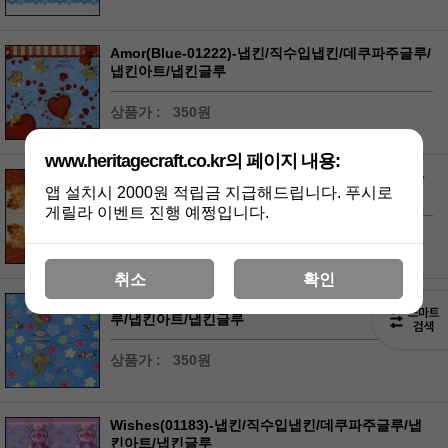
Amor(Blue-01222)-냅킨/직수입냅킨/데쿠파주글루/
냅킨아트/냅킨글루
상품가 :
350원
www.heritagecraft.co.kr의 페이지 내용:
Teddy In Leaves(01154)-냅킨/직수입냅킨/데쿠파
앱 설치시 2000원 적립금 지급해드립니다. 푸시로
주글루/냅킨아트/냅킨글루
게릴라 이벤트 진행 예쩡입니다.
상품가 :
350원
취소
확인
Lillebi(Blue-01223)-냅킨/직수입냅킨/데쿠파주글
루/냅킨아트/냅킨글루
상품가 :
350원
Wishes(01183)-냅킨/직수입냅킨/데쿠파주글루/냅
킨아트/냅킨글루