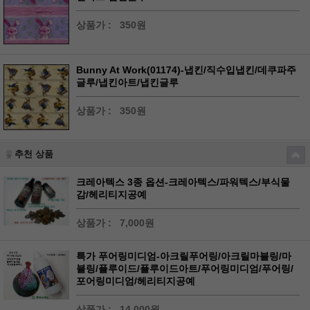
상품가 :
350원
Bunny At Work(01174)-냅킨/직수입냅킨/데쿠파주
글루/냅킨아트/냅킨글루
상품가 :
350원
추천 상품
크레아텍스 3종 옵션-크레아텍스/파워텍스/부식물
감/헤리티지공예
상품가 :
7,000원
특가 푸어링미디엄-아크릴푸어링/아크릴마블링/마
블링/플루이드/플루이드아트/푸어링미디엄/푸어링/
포어링미디엄/헤리티지공예
상품가 :
14,000원