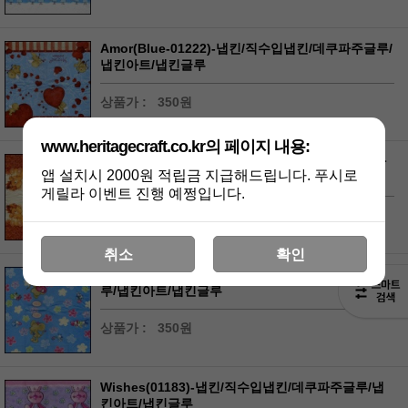
Amor(Blue-01222)-냅킨/직수입냅킨/데쿠파주글루/
냅킨아트/냅킨글루
상품가 :
350원
www.heritagecraft.co.kr의 페이지 내용:
Teddy In Leaves(01154)-냅킨/직수입냅킨/데쿠파
앱 설치시 2000원 적립금 지급해드립니다. 푸시로
주글루/냅킨아트/냅킨글루
게릴라 이벤트 진행 예쩡입니다.
상품가 :
350원
취소
확인
Lillebi(Blue-01223)-냅킨/직수입냅킨/데쿠파주글
루/냅킨아트/냅킨글루
상품가 :
350원
Wishes(01183)-냅킨/직수입냅킨/데쿠파주글루/냅
킨아트/냅킨글루