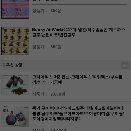
상품가 :
350원
Bunny At Work(01174)-냅킨/직수입냅킨/데쿠파주
글루/냅킨아트/냅킨글루
상품가 :
350원
추천 상품
크레아텍스 3종 옵션-크레아텍스/파워텍스/부식물
감/헤리티지공예
상품가 :
7,000원
특가 푸어링미디엄-아크릴푸어링/아크릴마블링/마
블링/플루이드/플루이드아트/푸어링미디엄/푸어링/
포어링미디엄/헤리티지공예
상품가 :
14,000원