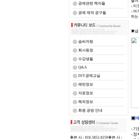
떨어
공예관련 책자들
-.
-.
공예 제작 공구들
하는
▣냅
솜씨자랑
회사동정
수강생들
Q&A
DIY공예교실
패턴정보
자료정보
해외정보
회원 공방 안내
▣
데
-.기
-.
◈본 사 : 010-5852-8259◈본 사 :