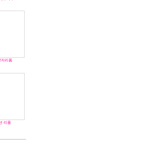
상자리폼
션 리폼