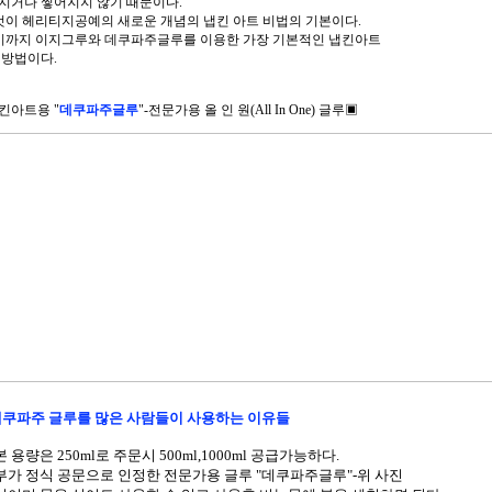
지거나 찧어지지 않기 때문이다.
이것이 헤리티지공예의 새로운 개념의 냅킨 아트 비법의 기본이다.
여기까지 이지그루와 데쿠파주글루를 이용한 가장 기본적인 냅킨아트
 방법이다.
킨아트용 "
데쿠파주글루
"-전문가용
올 인 원(All In One) 글루▣
쿠파주 글루를 많은 사람들이 사용하는 이유들
본 용량은 250ml로 주문시 500ml,1000ml 공급가능하다.
정부가 정식 공문으로 인정한 전문가용 글루 "데쿠파주글루"-위 사진