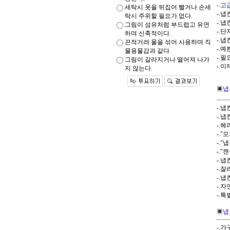
-.
세탁시 옷을 뒤집어 빨거나 손세
-.냅
탁시 주위할 필요가 없다.
-.
그림이 섬유처럼 부드럽고 유연
-.
하며 신축적이다.
-.
끈적거려 물을 섞어 사용하며 직
-.예
물용물감과 같다.
-.필
그림이 갈라지거나 떨어져 나가
-.
지 않는다.
▣
냅킨
-.
-.
-.
-.
-.
-.
-.
-.
-.
-.
-.
▣
냅
-.가