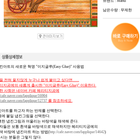
브랜드 : Marki
남은수량 : 무제한
킨아트의 새로운 혁명 "이지글루(Easy Glue)" 사용법
 전혀 울지않게 누구나 쉽게 붙이고 싶다면.......
지공예의 새롭게 출시한 "이지글루(Easy Glue)" 이용한다.
한 사항은 네이버 카페 헤리티지공예
//cafe.naver.com/fapplique/16904
//cafe.naver.com/fapplique/12737
를 참조하세요.
냅킨아트를 하고자 하는 반제를 선택한다.
반제에 붙일 냅킨그림을 선택한다.
선택한 냅킨그림과 어울리는 바탕색을 채색해 준다.
자들은 보통 흰색을 바탕색으로 채색하지만 헤리티지공예의
색 바탕에 냅킨아트 하는 방법(
http://cafe.naver.com/fapplique/14642
)
아시는 분들은 그렇지 않다.