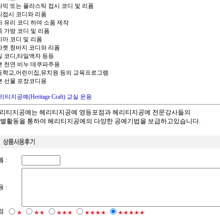
세라믹 또는 플라스틱 접시 코디 및 리폼
유리접시 코디와 리폼
액자 유리 코디 하여 소품 제작
죽 가방 코디 및 리폼
치마 코디 및 리폼
청자켓 청바지 코디와 리폼
타일 코디,타일액자 등등
예쁜 천연 비누 데쿠파주용
초등학교,어린이집,유치원 등의 교육프로그램
예쁜 선물 포장코디용
리티지공예(Heritage Craft) 교실 운용
"헤리티지공예는 헤리티지공예 영등포점과 헤리티지공예 전문강사들의
별활동을 통하여
헤리티지공예의 다양한 공예기법을 보급하고있습니다.
 :
 :
점
★
★★
★★★
★★★★
★★★★★