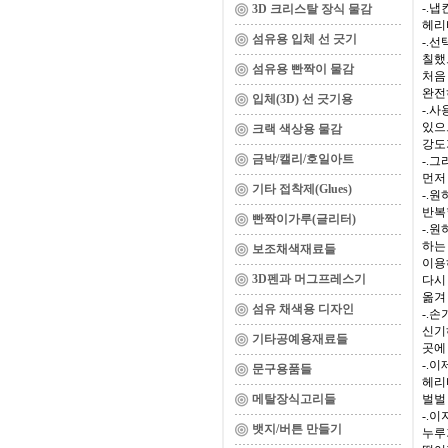
-.
3D 크리스탈 장식 물감
헤리
섬유용 입체 선 긋기
-.
칠했
섬유용 빤짝이 물감
처음
완전
입체(3D) 선 긋기용
-.
있으
크랙 색상용 물감
강도
금박/캘리/호일아트
-.
먼저
기타 접착제(Glues)
-.
반복
빤짝이가루(글리터)
-.
하는
보조채색재료들
이용
3D펜과 머그프레스기
다시
옮겨
섬유 채색용 디자인
-.
신기
기타공예용재료들
곳에
-.
문구용품들
헤리
메탈장식고리들
벌벌
-.
뱃지/버튼 만들기
누루