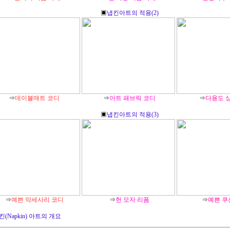
▣
냅킨아트의 적용(2)
⇒
데이블매트 코디
⇒
아트 패브릭 코디
⇒
다용도 
▣
냅킨아트의 적용(3)
⇒
예쁜 악세사리 코디
⇒
헌 모자 리폼
⇒
예쁜 쿠
킨(Napkin) 아트의 개요