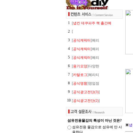
1
[
냅킨 데쿠파주 책 출간예
2
[
3
[
공식캐릭터
]헤리
4
[
공식캐릭터
]헤리
5
[
공식캐릭터
]헤리
6
[
용기모양
]다양한
7
[
카탈로그
]헤리티
8
[
공식명함
]영업점
9
[
공식광고전단(3)
]
10
[
공식광고전단(2)
]
섬유전용물감의 특성이 아닌 것은?
▣
냅
섬유전용 물감으로 섬유에 만 사
용한다.