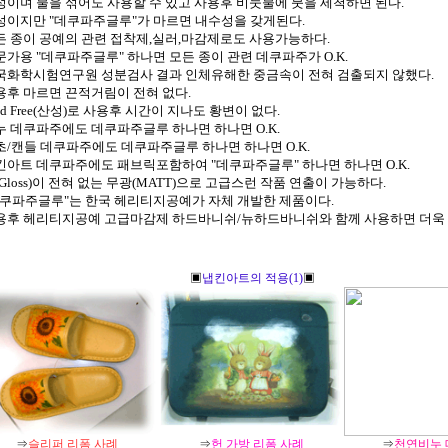
수성이며 물을 섞어도 사용할 수 있고 사용후 비눗물에 붓을 세척하면 된다.
수성이지만 "데쿠파주글루"가 마르면 내수성을 갖게된다.
모든 종이 공예의 관련 접착제,실러,마감제로도 사용가능하다.
전문가용 "데쿠파주글루" 하나면 모든 종이 관련 데쿠파주가 O.K.
한국화학시험연구원 성분검사 결과 인체유해한 중금속이 전혀 검출되지 않했다.
사용후 마르면 끈적거림이 전혀 없다.
cid Free(산성)로 사용후 시간이 지나도 황변이 없다.
비누 데쿠파주에도 데쿠파주글루 하나면 하나면 O.K.
양초/캔들 데쿠파주에도 데쿠파주글루 하나면 하나면 O.K.
냅킨아트 데쿠파주에도 패브릭포함하여 "데쿠파주글루" 하나면 하나면 O.K.
광(Gloss)이 전혀 없는 무광(MATT)으로 고급스런 작품 연출이 가능하다.
"데쿠파주글루"는 한국 헤리티지공예가 자체 개발한 제품이다.
사용후 헤리티지공예 고급마감제 하드바니쉬/뉴하드바니쉬와 함께 사용하면 더욱 
▣
냅킨아트의 적용(1)
▣
⇒
슬리퍼 리폼 사례
⇒
헌 가방 리폼 사례
⇒
천연비누