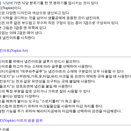
고급 식당에
가면 식당 분위기를 한 껏 분위기를 업시키는 것이 있다.
킨(Napkin)이다.
냅킨은 다양한 디자인과 색상으로 생산되고 있다.
단지 식탁을 코디하는 것을 넘어서 생활공예에 응용한 것이 냅킨아트.
냅킨은 아주 얇은 부드럽고 무수히 작은 구멍이 있는 종이 3겹으로 구성되어 있다.
쁜 그림은 3겹중 맨 위쪽에 있다.
요없는 아래 2겹은 떼어 낸다.
이제 냅킨아트를 시작한다.
아트(Napkin Art)
냅킨아트를 위해서 냅킨아트용 글루가 반드시 필요하다.
냅킨아트를 하고자 하는 소재에 따라 글루를 선택하여 사용한다.
헤리티지공예의 "데쿠파주글루"는 냅킨아트의 소재에 구분없이 모두 사용할 수 있다.
"모지포지"는 나무판재,가죽,옷,타일,유리,아크릴 등 표면이 딱딱한 곳에 붙일 때 사용한다
"냅킨포지"는 천과 같은 유연성을 요구하는 곳에 붙일때 사용한다.
"캔들포지"는 양초표면에 냅킨을 붙일 때 사용한다.
냅킨의 특정 부분을 칼로 오리거나 가위로 잘라 사용할 수 있다.
잘라 붙이는 방법도 다양하다.
냅킨을 예쁘게 붙이는 도구는 "스펀지롤러"가 최고 좋다.
자연스럽게 표현하기 위하여 아크릴물감을 사용하여 마감 처리를 한다.
특별한 기능을 주기 위하여 헤리티지공예의 마감제를 선택하여 표면을 마감해준다..
킨(Napkin) 아트의 응용 범위
구 리폼