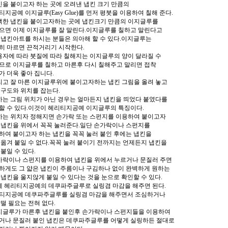
냅킨을 붙이고자 하는 곳에 오려낸 냅킨 크기 만큼의
티지공예 이지글루(Easy Glue)를 먼저 평붓을 이용하여 칠해 준다.
선택한 냅킨을 붙이고자하는 곳에 냅킨크기 만큼의 이지글루를
으면 이제 이지글루를 잘 말린다.이지글루를 칠하고 말린다고
 냅킨아트를 하시는 분들은 의아해 할 수 있다.이지글루는
히 마르면 끈적거리기 시작한다.
사용자에 따라 붓질에 따라 칠해지는 이지글루의 양이 달라질 수
므로 이지글루를 칠하고 마른후 다시 칠해주고 말리면 접착
가 더욱 좋아 집니다.
그리고 잘 마른 이지글루위에 붙이고자하는 냅킨 그림을 올려 놓고
 구도와 위치를 잡는다.
원하는 그림 위치가 아닌 경우는 얼마든지 냅킨을 띄었다 붙였다를
할 수 있다.이것이 헤리티지공예 이지글루의 특징이다.
원하는 위치자 정해지면 손가락 또는 스펀지를 이용하여 붙이고자
 냅킨을 위에서 꼭꼭 눌러준다.일단 손가락이나 스펀지를
하여 붙이고자 하는 냅킨을 꼭꼭 눌러 붙인 후에는 냅킨을
 옮겨 붙일 수 없다.꼭꼭 눌러 붙이기 전까지는 언제든지 냅킨을
 붙일 수 있다.
손가락이나 스펀지를 이용하여 냅킨을 위에서 누르거나 문질러 주면
하게도 그 얇은 냅킨이 주름이나 구김하나 없이 완벽하게 원하는
 냅킨을 울지않게 붙일 수 있다는 것을 눈으로 확인할 수 있다.
이제 헤리티지공예의 데쿠파주글루로 실링겸 마감을 해주면 된다.
티지공예 데쿠파주글루를 실링겸 마감을 해주면서 조심하거나
 떨 필요는 전혀 없다.
이지글루가 마른후 냅킨을 붙인후 손가락이나 스펀지들을 이용하여
거나 문질러 붙인 냅킨은 데쿠파주글루를 어떻게 실링하든 절대로