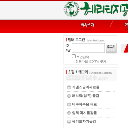
보안접속
회원가입
|
ID/PW 찾기
카덴스공예재료들
패브릭(섬유) 물감
데쿠파주용 재료
입체 꼭지물감들
유리도자기물감