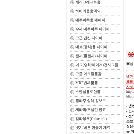
세라크래프트용
하바리움용액외
데쿠파주용 페이퍼
수제 데쿠파주 페이퍼
고급 냅킨 페이퍼
데코(장식)용 페이퍼
전사(물전사) 페이퍼
▣
냅
머그(승화/레이져)전사그림
고급 아크릴물감
냅킨을
헤리티
MDF반제품들
자세
http:
스텐실용도안들
http:
꼴라주 입체 칩보드
-.
세라믹/포셀린 안료
-.
-.
칼라잉크(Color ink)
초보
짙은
뱃지/버튼 만들기 재료
을 