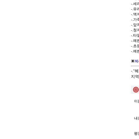
-.
-.
-.
-.가
-.앞
-.
-.
-.
-.
-.
▣
헤
-.
지역
이름
내용
평