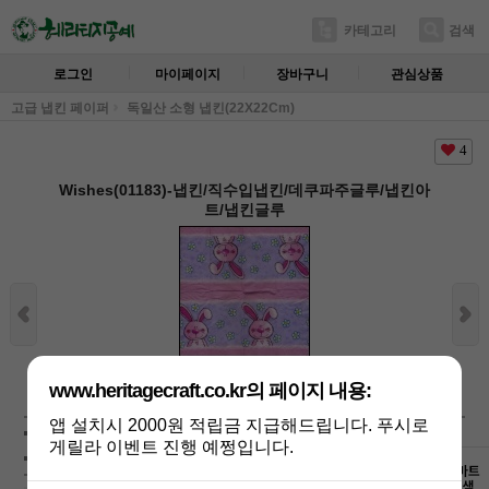
카테고리
검색
로그인
마이페이지
장바구니
관심상품
고급 냅킨 페이퍼
독일산 소형 냅킨(22X22Cm)
4
Wishes(01183)-냅킨/직수입냅킨/데쿠파주글루/냅킨아
트/냅킨글루
상세보기
www.heritagecraft.co.kr의 페이지 내용:
앱 설치시 2000원 적립금 지급해드립니다. 푸시로
상품가 :
350
원
게릴라 이벤트 진행 예쩡입니다.
배송비 :
(조건)
!
지역별
!