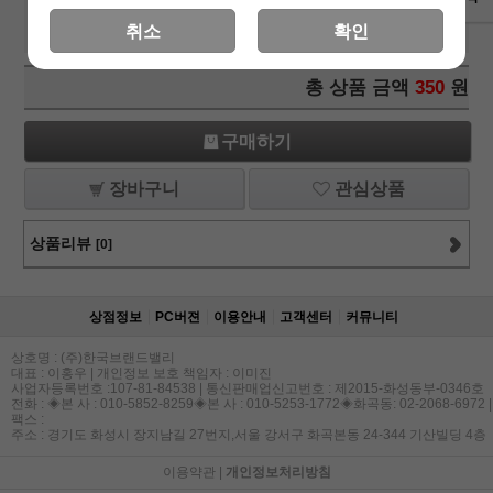
Wishes(01183)-
350
원
+1
-1
취소
확인
냅킨/직수입냅킨/데쿠파주글루/냅킨아트/냅킨글루
총 상품 금액
350
원
구매하기
장바구니
관심상품
상품리뷰
[0]
상점정보
PC버젼
이용안내
고객센터
커뮤니티
상호명 : (주)한국브랜드밸리
대표 : 이홍우 | 개인정보 보호 책임자 : 이미진
사업자등록번호 :107-81-84538 | 통신판매업신고번호 : 제2015-화성동부-0346호
전화 : ◈본 사 : 010-5852-8259◈본 사 : 010-5253-1772◈화곡동: 02-2068-6972 |
팩스 :
주소 : 경기도 화성시 장지남길 27번지,서울 강서구 화곡본동 24-344 기산빌딩 4층
이용약관
|
개인정보처리방침