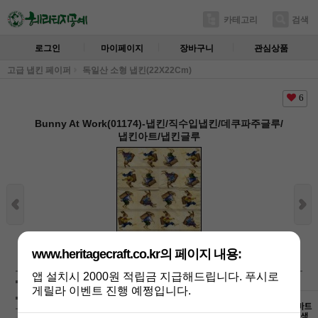
카테고리
검색
로그인
마이페이지
장바구니
관심상품
고급 냅킨 페이퍼
독일산 소형 냅킨(22X22Cm)
6
Bunny At Work(01174)-냅킨/직수입냅킨/데쿠파주글루/
냅킨아트/냅킨글루
상세보기
www.heritagecraft.co.kr의 페이지 내용:
앱 설치시 2000원 적립금 지급해드립니다. 푸시로
상품가 :
350
원
게릴라 이벤트 진행 예쩡입니다.
배송비 :
(조건)
!
지역별
!