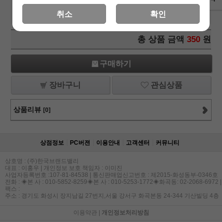
Bunny At Work(01174)-
350
원
+1
-1
취소
확인
냅킨/직수입냅킨/데쿠파주글루/냅킨아트/냅킨글루
총 상품 금액
350
원
구매하기
장바구니
관심상품
상품리뷰
[0]
상점정보
PC버젼
이용안내
고객센터
커뮤니티
상호명 : (주)한국브랜드밸리
대표 : 이홍우 | 개인정보 보호 책임자 : 이미진
사업자등록번호 :107-81-84538 | 통신판매업신고번호 : 제2015-화성동부-0346호
전화 : ◈본 사 : 010-5852-8259◈본 사 : 010-5253-1772◈화곡동: 02-2068-6972 |
팩스 :
주소 : 경기도 화성시 장지남길 27번지,서울 강서구 화곡본동 24-344 기산빌딩 4층
이용약관
|
개인정보처리방침