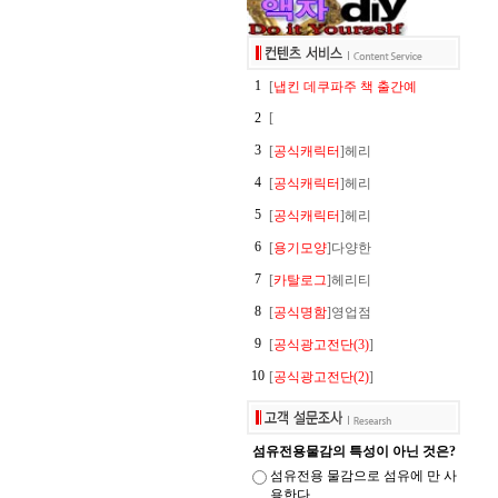
1
[
냅킨 데쿠파주 책 출간예
2
[
3
[
공식캐릭터
]헤리
4
[
공식캐릭터
]헤리
5
[
공식캐릭터
]헤리
6
[
용기모양
]다양한
7
[
카탈로그
]헤리티
8
[
공식명함
]영업점
9
[
공식광고전단(3)
]
10
[
공식광고전단(2)
]
섬유전용물감의 특성이 아닌 것은?
섬유전용 물감으로 섬유에 만 사
용한다.