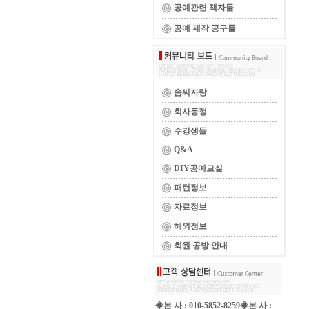
공예관련 책자들
공예 제작 공구들
솜씨자랑
회사동정
수강생들
Q&A
DIY공예교실
패턴정보
자료정보
해외정보
회원 공방 안내
◈본 사 : 010-5852-8259◈본 사 :