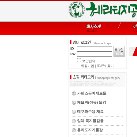
보안접속
회원가입
|
ID/PW 찾기
카덴스공예재료들
패브릭(섬유) 물감
데쿠파주용 재료
입체 꼭지물감들
유리도자기물감