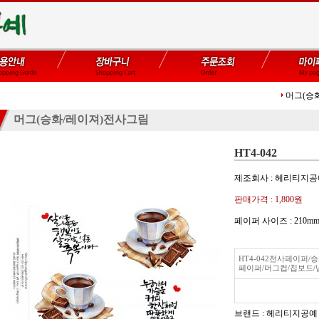
머그(승
머그(승화/레이져)전사그림
HT4-042
제조회사 : 헤리티지
판매가격 :
1,800원
페이퍼 사이즈 : 21
HT4-042전사페이퍼
페이퍼/머그컵/칩보드/
브랜드 : 헤리티지공예