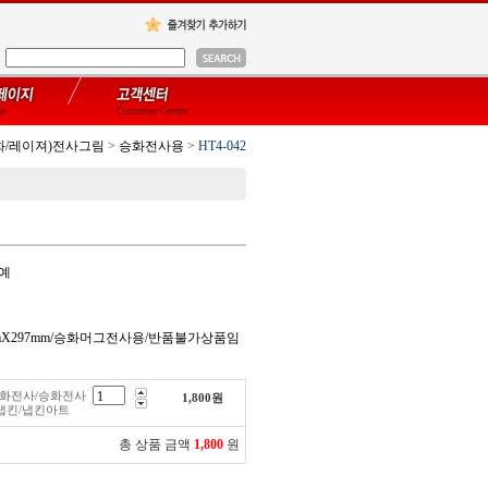
화/레이져)전사그림
>
승화전사용
>
HT4-042
공예
0mmX297mm/승화머그전사용/반품불가상품임
/승화전사/승화전사
1,800
원
냅킨/냅킨아트
총 상품 금액
1,800
원