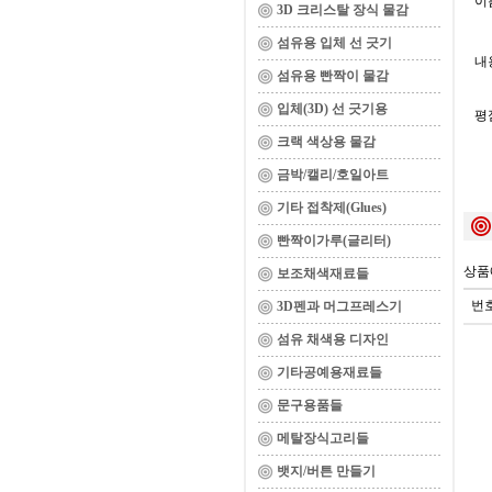
이름
3D 크리스탈 장식 물감
섬유용 입체 선 긋기
내용
섬유용 빤짝이 물감
입체(3D) 선 긋기용
평
크랙 색상용 물감
금박/캘리/호일아트
기타 접착제(Glues)
빤짝이가루(글리터)
상품
보조채색재료들
번
3D펜과 머그프레스기
섬유 채색용 디자인
기타공예용재료들
문구용품들
메탈장식고리들
뱃지/버튼 만들기