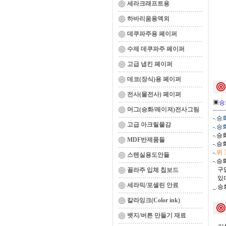
세라크래프트용
하바리움용액외
데쿠파주용 페이퍼
수제 데쿠파주 페이퍼
고급 냅킨 페이퍼
데코(장식)용 페이퍼
전사(물전사) 페이퍼
▣
승
머그(승화/레이져)전사그림
-.
고급 아크릴물감
-.
-.
MDF반제품들
-.
-.
위
스텐실용도안들
-.
구입
꼴라주 입체 칩보드
있다
세라믹/포셀린 안료
_.
칼라잉크(Color ink)
뱃지/버튼 만들기 재료