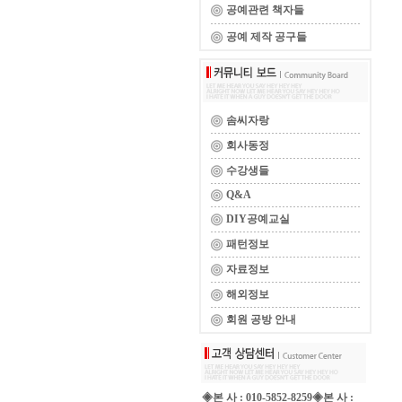
공예관련 책자들
공예 제작 공구들
솜씨자랑
회사동정
수강생들
Q&A
DIY공예교실
패턴정보
자료정보
해외정보
회원 공방 안내
◈본 사 : 010-5852-8259◈본 사 :