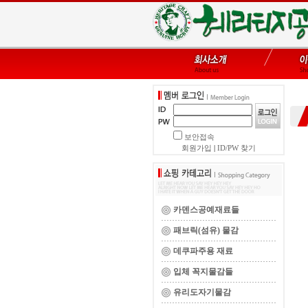
보안접속
회원가입
|
ID/PW 찾기
카덴스공예재료들
패브릭(섬유) 물감
데쿠파주용 재료
입체 꼭지물감들
유리도자기물감