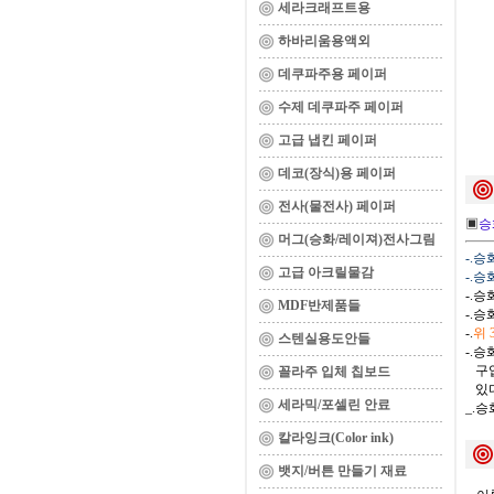
세라크래프트용
하바리움용액외
데쿠파주용 페이퍼
수제 데쿠파주 페이퍼
고급 냅킨 페이퍼
데코(장식)용 페이퍼
전사(물전사) 페이퍼
▣
승
머그(승화/레이져)전사그림
-.
고급 아크릴물감
-.
-.
MDF반제품들
-.
-.
위
스텐실용도안들
-.
구입
꼴라주 입체 칩보드
있다
세라믹/포셀린 안료
_.
칼라잉크(Color ink)
뱃지/버튼 만들기 재료