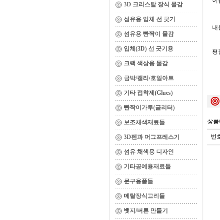
이름
3D 크리스탈 장식 물감
섬유용 입체 선 긋기
내용
섬유용 빤짝이 물감
입체(3D) 선 긋기용
평
크랙 색상용 물감
금박/캘리/호일아트
기타 접착제(Glues)
빤짝이가루(글리터)
상품
보조채색재료들
번
3D펜과 머그프레스기
섬유 채색용 디자인
기타공예용재료들
문구용품들
메탈장식고리들
뱃지/버튼 만들기