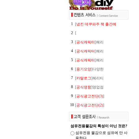
1
[
냅킨 데쿠파주 책 출간예
2
[
3
[
공식캐릭터
]헤리
4
[
공식캐릭터
]헤리
5
[
공식캐릭터
]헤리
6
[
용기모양
]다양한
7
[
카탈로그
]헤리티
8
[
공식명함
]영업점
9
[
공식광고전단(3)
]
10
[
공식광고전단(2)
]
섬유전용물감의 특성이 아닌 것은?
섬유전용 물감으로 섬유에 만 사
용한다.