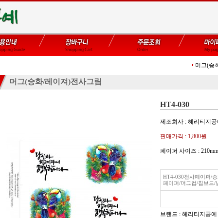
머그(승
머그(승화/레이져)전사그림
HT4-030
제조회사 : 헤리티지
판매가격 :
1,800원
페이퍼 사이즈 : 21
HT4-030전사페이퍼
페이퍼/머그컵/칩보드/
브랜드 : 헤리티지공예