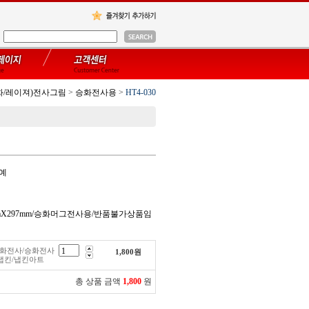
화/레이져)전사그림
>
승화전사용
>
HT4-030
공예
0mmX297mm/승화머그전사용/반품불가상품임
/승화전사/승화전사
1,800
원
냅킨/냅킨아트
총 상품 금액
1,800
원