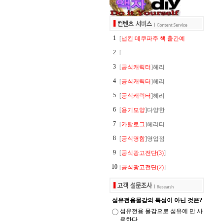
1
[
냅킨 데쿠파주 책 출간예
2
[
3
[
공식캐릭터
]헤리
4
[
공식캐릭터
]헤리
5
[
공식캐릭터
]헤리
6
[
용기모양
]다양한
7
[
카탈로그
]헤리티
8
[
공식명함
]영업점
9
[
공식광고전단(3)
]
10
[
공식광고전단(2)
]
섬유전용물감의 특성이 아닌 것은?
섬유전용 물감으로 섬유에 만 사
용한다.