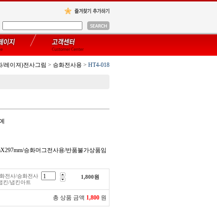
화/레이져)전사그림
>
승화전사용
>
HT4-018
공예
0mmX297mm/승화머그전사용/반품불가상품임
/승화전사/승화전사
1,800
원
냅킨/냅킨아트
총 상품 금액
1,800
원