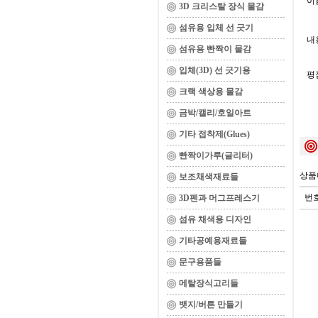
이름
3D 크리스탈 장식 물감
섬유용 입체 선 긋기
내용
섬유용 빤짝이 물감
입체(3D) 선 긋기용
평
크랙 색상용 물감
금박/캘리/호일아트
기타 접착제(Glues)
빤짝이가루(글리터)
상품
보조채색재료들
번
3D펜과 머그프레스기
섬유 채색용 디자인
기타공예용재료들
문구용품들
메탈장식고리들
뱃지/버튼 만들기