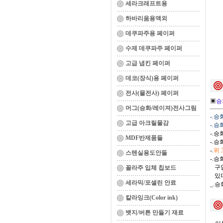
세라크래프트용
하바리움용액외
데쿠파주용 페이퍼
수제 데쿠파주 페이퍼
고급 냅킨 페이퍼
데코(장식)용 페이퍼
전사(물전사) 페이퍼
▣
승
머그(승화/레이져)전사그림
-.
고급 아크릴물감
-.
-.
MDF반제품들
-.
-.
위
스텐실용도안들
-.
구입
꼴라주 입체 칩보드
있다
세라믹/포셀린 안료
_.
칼라잉크(Color ink)
뱃지/버튼 만들기 재료