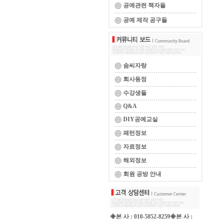
공예관련 책자들
공예 제작 공구들
솜씨자랑
회사동정
수강생들
Q&A
DIY공예교실
패턴정보
자료정보
해외정보
회원 공방 안내
◈본 사 : 010-5852-8259◈본 사 :