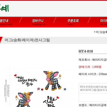
머그(승
머그(승화/레이져)전사그림
HT4-018
제조회사 : 헤리티지
판매가격 :
1,800원
페이퍼 사이즈 : 21
HT4-018전사페이퍼
페이퍼/머그컵/칩보드/
브랜드 : 헤리티지공예