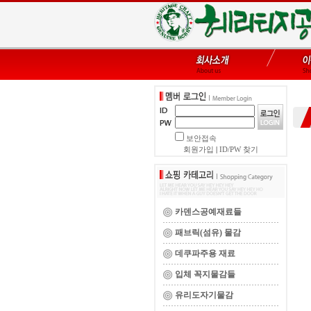
보안접속
회원가입
|
ID/PW 찾기
카덴스공예재료들
패브릭(섬유) 물감
데쿠파주용 재료
입체 꼭지물감들
유리도자기물감