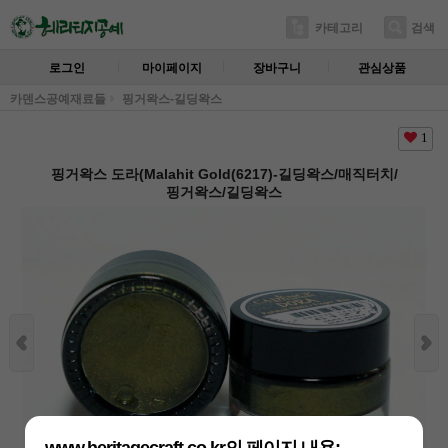
카테고리
검색
로그인
마이페이지
장바구니
관심상품
카덴스공예재료들
핑거왁스-길딩왁스
1
핑거왁스 도라(Malahit Gold(6217)-길딩왁스/매직터치/
핑거왁스/길딩왁스