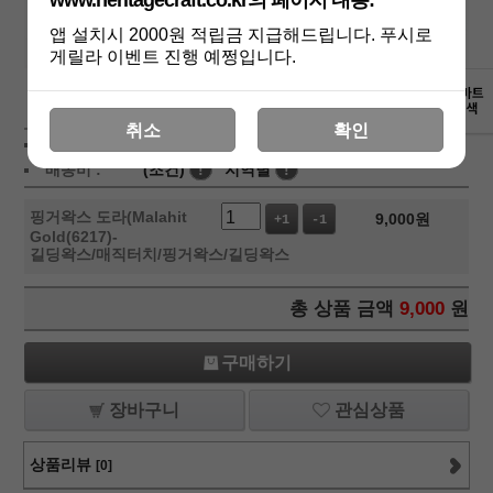
www.heritagecraft.co.kr의 페이지 내용:
앱 설치시 2000원 적립금 지급해드립니다. 푸시로
게릴라 이벤트 진행 예쩡입니다.
상세보기
취소
확인
상품가 :
9,000
원
배송비 :
(조건)
!
지역별
!
핑거왁스 도라(Malahit
9,000
원
+1
-1
Gold(6217)-
길딩왁스/매직터치/핑거왁스/길딩왁스
총 상품 금액
9,000
원
구매하기
장바구니
관심상품
상품리뷰
[0]