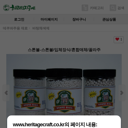
카테고리
검색
로그인
마이페이지
장바구니
관심상품
데쿠파주용 재료
바탕채색제
1
스톤볼-스톤볼/입체장식/혼합매체/꼴라주
www.heritagecraft.co.kr의 페이지 내용: