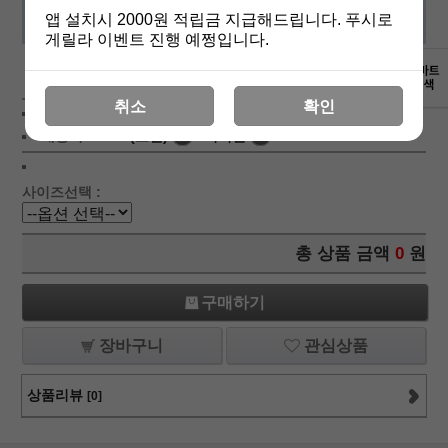
앱 설치시 2000원 적립금 지급해드립니다. 푸시로
게릴라 이벤트 진행 예쩡입니다.
상세보기
취소
확인
상품가 :
8,600
원
배송비 :
(조건)
!
지역별
!
사이즈선택 :
총 상품 금액
0
원
구매하기
장바구니
관심상품
상품리뷰
[0]