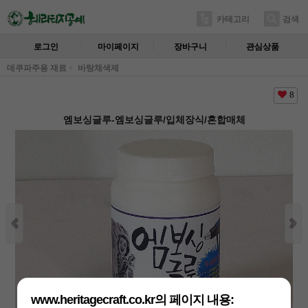
카테고리
검색
로그인
마이페이지
장바구니
관심상품
데쿠파주용 재료
바탕채색제
8
엠보싱글루-엠보싱글루/입체장식/혼합매체
www.heritagecraft.co.kr의 페이지 내용: