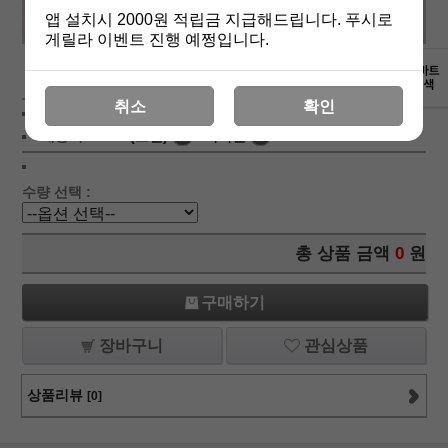
앱 설치시 2000원 적립금 지급해드립니다. 푸시로
게릴라 이벤트 진행 예쩡입니다.
상세보기
취소
확인
상품가 :
8,800
원
배송비 :
(조건)
!
지역별
!
수량 선택 :
총 상품 금액
0
원
구매하기
장바구니
관심상품
상품리뷰
[0]