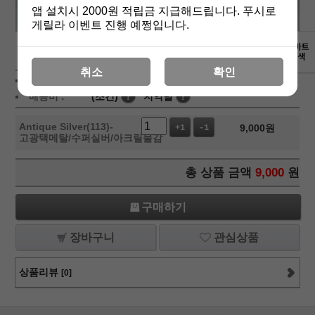
앱 설치시 2000원 적립금 지급해드립니다. 푸시로
게릴라 이벤트 진행 예쩡입니다.
상세보기
취소
확인
상품가 :
9,000
원
배송비 :
(조건)
!
지역별
!
Antique Silver(113)-
9,000
원
+1
-1
고광택메탈/수퍼실버/아크릴물감
총 상품 금액
9,000
원
구매하기
장바구니
관심상품
상품리뷰
[0]