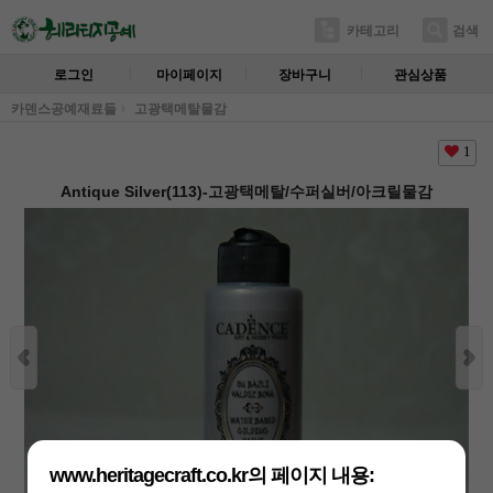
카테고리
검색
로그인
마이페이지
장바구니
관심상품
카덴스공예재료들
고광택메탈물감
1
Antique Silver(113)-고광택메탈/수퍼실버/아크릴물감
www.heritagecraft.co.kr의 페이지 내용: