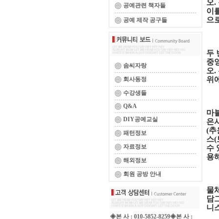
오.
공예관련 책자들
이를
으
공예 제작 공구들
두 
중
솜씨자랑
오.
위에
회사동정
수강생들
Q&A
마블
DIY공예교실
은시
(추
패턴정보
스(
자료정보
수 
용해
해외정보
회원 공방 안내
물체
담
니스
◈본 사 : 010-5852-8259◈본 사 :