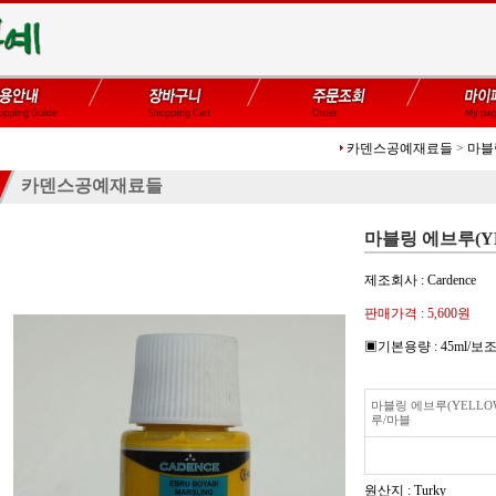
카덴스공예재료들
>
마블
카덴스공예재료들
마블링 에브루(YE
제조회사 : Cardence
판매가격 :
5,600원
▣기본용량 : 45ml/
마블링 에브루(YELLO
루/마블
원산지 : Turky