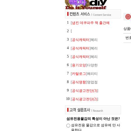
1
[
냅킨 데쿠파주 책 출간예
상품
2
[
번
3
[
공식캐릭터
]헤리
4
[
공식캐릭터
]헤리
5
[
공식캐릭터
]헤리
6
[
용기모양
]다양한
7
[
카탈로그
]헤리티
8
[
공식명함
]영업점
9
[
공식광고전단(3)
]
10
[
공식광고전단(2)
]
섬유전용물감의 특성이 아닌 것은?
섬유전용 물감으로 섬유에 만 사
용한다.