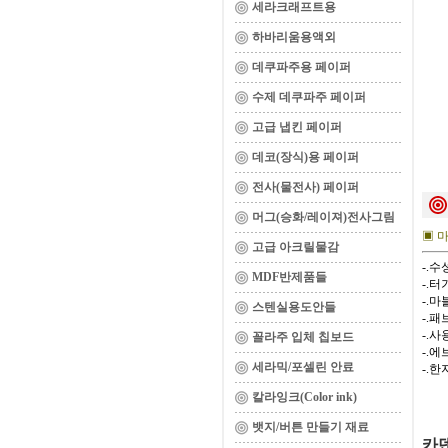
세라크래프트용
하바리움용액외
데쿠파주용 페이퍼
수제 데쿠파주 페이퍼
고급 냅킨 페이퍼
데코(장식)용 페이퍼
전사(물전사) 페이퍼
머그(승화/레이져)전사그림
▣ 마
고급 아크릴물감
-.
MDF반제품들
-.
-.
스텐실용도안들
-.
-.
꼴라주 입체 칩보드
-.
세라믹/포셀린 안료
-.
칼라잉크(Color ink)
뱃지/버튼 만들기 재료
카덴