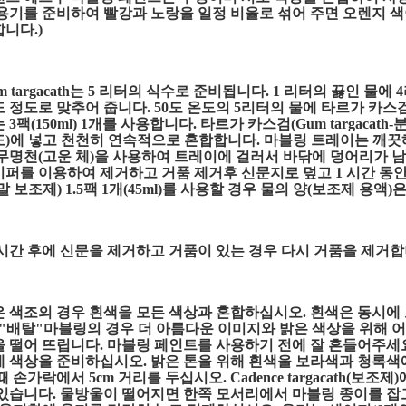
용기를 준비하여 빨강과 노랑을 일정 비율로 섞어 주면 오렌지 색
니다.)
m targacath는 5 리터의 식수로 준비됩니다. 1 리터의 끓인 물
도 정도로 맞추어 줍니다. 50도 온도의 5리터의 물에 타르가 카스검( 분말
 3팩(150ml) 1개를 사용합니다. 타르가 카스검(Gum targacath
도)에 넣고 천천히 연속적으로 혼합합니다. 마블링 트레이는 깨끗
무명천(고운 체)을 사용하여 트레이에 걸러서 바닦에 덩어리가 남
퍼를 이용하여 제거하고 거품 제거후 신문지로 덮고 1 시간 동안
말 보조제) 1.5팩 1개(45ml)를 사용할 경우 물의 양(보조제 용액)은 
시간 후에
신문을 제거하고 거품이 있는 경우 다시 거품을 제거합
은 색조의 경우 흰색을 모든 색상과 혼합하십시오. 흰색은 동시에
 "배탈"마블링의 경우 더 아름다운 이미지와 밝은 색상을 위해 
 떨어 뜨립니다. 마블링 페인트를 사용하기 전에 잘 흔들어주세요
 색상을 준비하십시오. 밝은 톤을 위해 흰색을 보라색과 청록색
때 손가락에서 5cm 거리를 두십시오. Cadence targacath(보조제
 있습니다. 물방울이 떨어지면 한쪽 모서리에서 마블링 종이를 잡