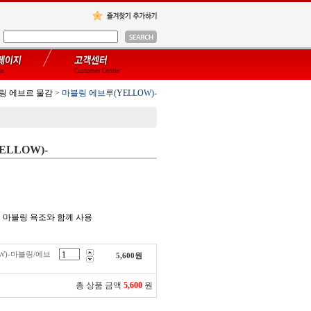
링 에브르 물감
>
마블링 에브루(YELLOW)-
LLOW)-
보조 마블링 욕조와 함께 사용
W)-마블링/에브
5,600
원
총 상품 금액
5,600
원