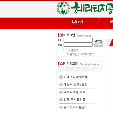
보안접속
회원가입
|
ID/PW 찾기
카덴스공예재료들
패브릭(섬유) 물감
데쿠파주용 재료
입체 꼭지물감들
유리도자기물감