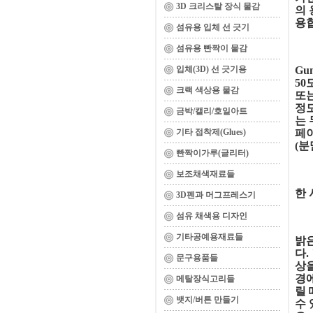
3D 크리스탈 장식 물감
의 
용합
섬유용 입체 선 긋기
섬유용 빤짝이 물감
입체(3D) 선 긋기용
Gu
50
크랙 색상용 물감
또는
정
금박/캘리/호일아트
는 
기타 접착제(Glues)
페이
(분
빤짝이가루(글리터)
보조채색재료들
한 
3D펜과 머그프레스기
섬유 채색용 디자인
기타공예용재료들
밝
다.
문구용품들
상을
경에
메탈장식고리들
릴 
뱃지/버튼 만들기
수