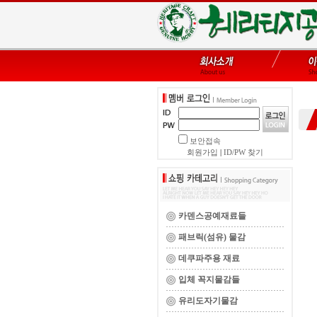
보안접속
회원가입
|
ID/PW 찾기
카덴스공예재료들
패브릭(섬유) 물감
데쿠파주용 재료
입체 꼭지물감들
유리도자기물감