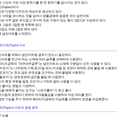
고급 식당에
가면 식당 분위기를 한 껏 분위기를 업시키는 것이 있다.
킨(Napkin)이다.
냅킨은 다양한 디자인과 색상으로 생산되고 있다.
단지 식탁을 코디하는 것을 넘어서 생활공예에 응용한 것이 냅킨아트.
냅킨은 아주 얇은 부드럽고 무수히 작은 구멍이 있는 종이 3겹으로 구성되어 있다.
쁜 그림은 3겹중 맨 위쪽에 있다.
요없는 아래 2겹은 떼어 낸다.
이제 냅킨아트를 시작한다.
아트(Napkin Art)
냅킨아트를 위해서 냅킨아트용 글루가 반드시 필요하다.
냅킨아트를 하고자 하는 소재에 따라 글루를 선택하여 사용한다.
헤리티지공예의 "데쿠파주글루"는 냅킨아트의 소재에 구분없이 모두 사용할 수 있다.
"모지포지"는 나무판재,가죽,옷,타일,유리,아크릴 등 표면이 딱딱한 곳에 붙일 때 사용한다
"냅킨포지"는 천과 같은 유연성을 요구하는 곳에 붙일때 사용한다.
"캔들포지"는 양초표면에 냅킨을 붙일 때 사용한다.
냅킨의 특정 부분을 칼로 오리거나 가위로 잘라 사용할 수 있다.
잘라 붙이는 방법도 다양하다.
냅킨을 예쁘게 붙이는 도구는 "스펀지롤러"가 최고 좋다.
자연스럽게 표현하기 위하여 아크릴물감을 사용하여 마감 처리를 한다.
특별한 기능을 주기 위하여 헤리티지공예의 마감제를 선택하여 표면을 마감해준다..
킨(Napkin) 아트의 응용 범위
구 리폼