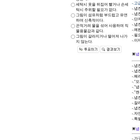
-.
세탁시 옷을 뒤집어 빨거나 손세
-.냅
탁시 주위할 필요가 없다.
-.
그림이 섬유처럼 부드럽고 유연
-.
하며 신축적이다.
-.
끈적거려 물을 섞어 사용하며 직
-.예
물용물감과 같다.
-.필
그림이 갈라지거나 떨어져 나가
-.
지 않는다.
▣
냅킨
-.
-.
-.
-.
-.
-.
-.
-.
-.
-.
-.
▣
냅
-.가