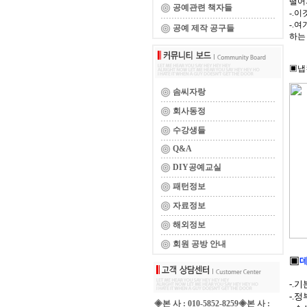
떨어
공예관련 책자들
-.
-.
공예 제작 공구들
하는
▣냅
솜씨자랑
회사동정
수강생들
Q&A
DIY공예교실
패턴정보
자료정보
해외정보
회원 공방 안내
▣
데
-.기
-.
◈본 사 : 010-5852-8259◈본 사 :