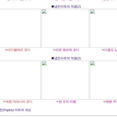
▣
냅킨아트의 적용(2)
⇒
데이블매트 코디
⇒
아트 패브릭 코디
⇒
다용도 
▣
냅킨아트의 적용(3)
⇒
예쁜 악세사리 코디
⇒
헌 모자 리폼
⇒
예쁜 쿠
킨(Napkin) 아트의 개요