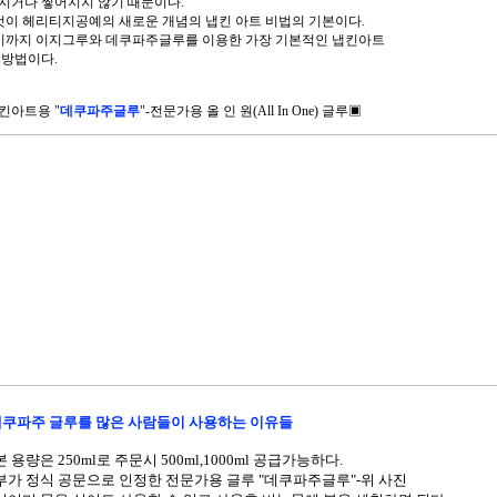
지거나 찧어지지 않기 때문이다.
이것이 헤리티지공예의 새로운 개념의 냅킨 아트 비법의 기본이다.
여기까지 이지그루와 데쿠파주글루를 이용한 가장 기본적인 냅킨아트
 방법이다.
킨아트용 "
데쿠파주글루
"-전문가용
올 인 원(All In One) 글루▣
쿠파주 글루를 많은 사람들이 사용하는 이유들
본 용량은 250ml로 주문시 500ml,1000ml 공급가능하다.
정부가 정식 공문으로 인정한 전문가용 글루 "데쿠파주글루"-위 사진