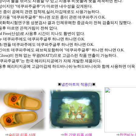
수성이며 물을 섞어도 사용할 수 있고 사용후 비눗물에 붓을 세척하면 된다.
수성이지만 "데쿠파주글루"가 마르면 내수성을 갖게된다.
모든 종이 공예의 관련 접착제,실러,마감제로도 사용가능하다.
전문가용 "데쿠파주글루" 하나면 모든 종이 관련 데쿠파주가 O.K.
한국화학시험연구원 성분검사 결과 인체유해한 중금속이 전혀 검출되지 않했다.
사용후 마르면 끈적거림이 전혀 없다.
cid Free(산성)로 사용후 시간이 지나도 황변이 없다.
비누 데쿠파주에도 데쿠파주글루 하나면 하나면 O.K.
양초/캔들 데쿠파주에도 데쿠파주글루 하나면 하나면 O.K.
냅킨아트 데쿠파주에도 패브릭포함하여 "데쿠파주글루" 하나면 하나면 O.K.
광(Gloss)이 전혀 없는 무광(MATT)으로 고급스런 작품 연출이 가능하다.
"데쿠파주글루"는 한국 헤리티지공예가 자체 개발한 제품이다.
사용후 헤리티지공예 고급마감제 하드바니쉬/뉴하드바니쉬와 함께 사용하면 더욱 
▣
냅킨아트의 적용(1)
▣
⇒
슬리퍼 리폼 사례
⇒
헌 가방 리폼 사례
⇒
천연비누