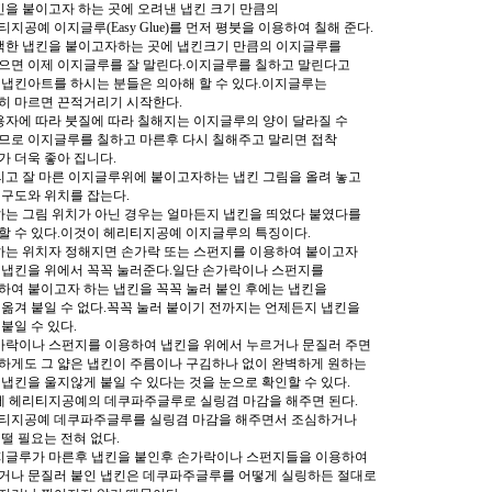
냅킨을 붙이고자 하는 곳에 오려낸 냅킨 크기 만큼의
티지공예 이지글루(Easy Glue)를 먼저 평붓을 이용하여 칠해 준다.
선택한 냅킨을 붙이고자하는 곳에 냅킨크기 만큼의 이지글루를
으면 이제 이지글루를 잘 말린다.이지글루를 칠하고 말린다고
 냅킨아트를 하시는 분들은 의아해 할 수 있다.이지글루는
히 마르면 끈적거리기 시작한다.
사용자에 따라 붓질에 따라 칠해지는 이지글루의 양이 달라질 수
므로 이지글루를 칠하고 마른후 다시 칠해주고 말리면 접착
가 더욱 좋아 집니다.
그리고 잘 마른 이지글루위에 붙이고자하는 냅킨 그림을 올려 놓고
 구도와 위치를 잡는다.
원하는 그림 위치가 아닌 경우는 얼마든지 냅킨을 띄었다 붙였다를
할 수 있다.이것이 헤리티지공예 이지글루의 특징이다.
원하는 위치자 정해지면 손가락 또는 스펀지를 이용하여 붙이고자
 냅킨을 위에서 꼭꼭 눌러준다.일단 손가락이나 스펀지를
하여 붙이고자 하는 냅킨을 꼭꼭 눌러 붙인 후에는 냅킨을
 옮겨 붙일 수 없다.꼭꼭 눌러 붙이기 전까지는 언제든지 냅킨을
 붙일 수 있다.
손가락이나 스펀지를 이용하여 냅킨을 위에서 누르거나 문질러 주면
하게도 그 얇은 냅킨이 주름이나 구김하나 없이 완벽하게 원하는
 냅킨을 울지않게 붙일 수 있다는 것을 눈으로 확인할 수 있다.
이제 헤리티지공예의 데쿠파주글루로 실링겸 마감을 해주면 된다.
티지공예 데쿠파주글루를 실링겸 마감을 해주면서 조심하거나
 떨 필요는 전혀 없다.
이지글루가 마른후 냅킨을 붙인후 손가락이나 스펀지들을 이용하여
거나 문질러 붙인 냅킨은 데쿠파주글루를 어떻게 실링하든 절대로