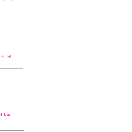
상자리폼
션 리폼