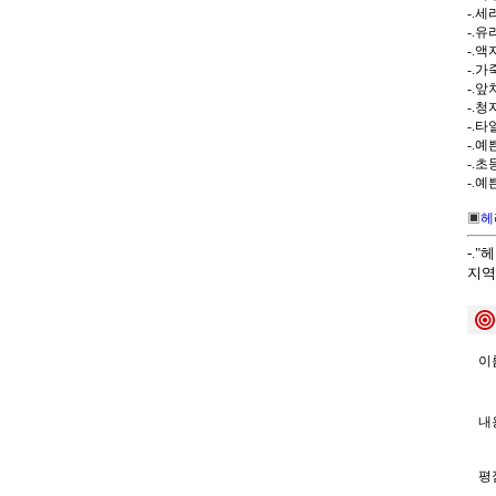
-.
-.
-.
-.가
-.앞
-.
-.
-.
-.
-.
▣
헤
-.
지역
이름
내용
평