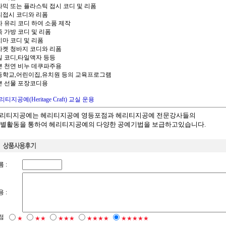
세라믹 또는 플라스틱 접시 코디 및 리폼
유리접시 코디와 리폼
액자 유리 코디 하여 소품 제작
죽 가방 코디 및 리폼
치마 코디 및 리폼
청자켓 청바지 코디와 리폼
타일 코디,타일액자 등등
예쁜 천연 비누 데쿠파주용
초등학교,어린이집,유치원 등의 교육프로그램
예쁜 선물 포장코디용
리티지공예(Heritage Craft) 교실 운용
"헤리티지공예는 헤리티지공예 영등포점과 헤리티지공예 전문강사들의
별활동을 통하여
헤리티지공예의 다양한 공예기법을 보급하고있습니다.
 :
 :
점
★
★★
★★★
★★★★
★★★★★