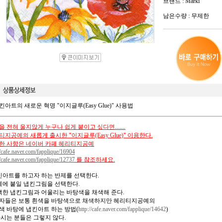
브랜드 : Marki
남은수량 : 무제한
킨아트의 새로운 혁명 "이지글루(Easy Glue)" 사용법
 전혀 울지않게 누구나 쉽게 붙이고 싶다면.......
지공예의 새롭게 출시한 "이지글루(Easy Glue)" 이용한다.
한 사항은 네이버 카페 헤리티지공예
//cafe.naver.com/fapplique/16904
//cafe.naver.com/fapplique/12737
를 참조하세요.
냅킨아트를 하고자 하는 반제를 선택한다.
반제에 붙일 냅킨그림을 선택한다.
선택한 냅킨그림과 어울리는 바탕색을 채색해 준다.
자들은 보통 흰색을 바탕색으로 채색하지만 헤리티지공예의
색 바탕에 냅킨아트 하는 방법(
http://cafe.naver.com/fapplique/14642
)
아시는 분들은 그렇지 않다.