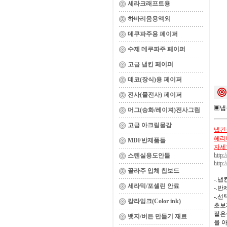
세라크래프트용
하바리움용액외
데쿠파주용 페이퍼
수제 데쿠파주 페이퍼
고급 냅킨 페이퍼
데코(장식)용 페이퍼
전사(물전사) 페이퍼
▣
냅
머그(승화/레이져)전사그림
고급 아크릴물감
냅킨을
헤리티
MDF반제품들
자세
http:
스텐실용도안들
http:
꼴라주 입체 칩보드
-.
세라믹/포셀린 안료
-.
-.
칼라잉크(Color ink)
초보
짙은
뱃지/버튼 만들기 재료
을 