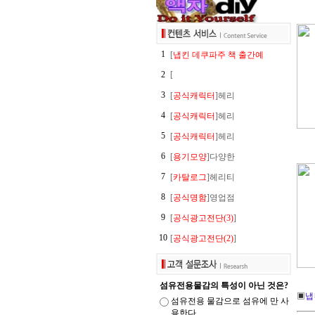
1
[
냅킨 데쿠파주 책 출간예
2
[
3
[
공식캐릭터
]헤리
4
[
공식캐릭터
]헤리
5
[
공식캐릭터
]헤리
6
[
용기모양
]다양한
7
[
카탈로그
]헤리티
8
[
공식명함
]영업점
9
[
공식광고전단(3)
]
10
[
공식광고전단(2)
]
섬유전용물감의 특성이 아닌 것은?
▣
냅
섬유전용 물감으로 섬유에 만 사
용한다.