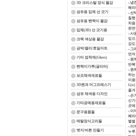
-.
3D 크리스탈 장식 물감
헤리
섬유용 입체 선 긋기
-.
칠했
섬유용 빤짝이 물감
처음
완전
입체(3D) 선 긋기용
-.
있으
크랙 색상용 물감
강도
금박/캘리/호일아트
-.
먼저
기타 접착제(Glues)
-.
반복
빤짝이가루(글리터)
-.
하는
보조채색재료들
이용
3D펜과 머그프레스기
다시
옮겨
섬유 채색용 디자인
-.
신기
기타공예용재료들
곳에
-.
문구용품들
헤리
메탈장식고리들
벌벌
-.
뱃지/버튼 만들기
누루