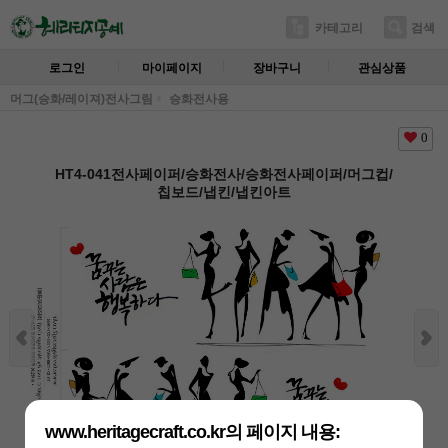
카테고리
검색
로그인
마이페이지
장바구니
관심상품
머그(승화/레이져)전사그림
승화전사용
0
HT4-041전사페이퍼/승화전사/승화전사페이퍼/머그컵/
칩보드/냅킨/냅킨아트
www.heritagecraft.co.kr의 페이지 내용: