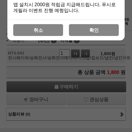
앱 설치시 2000원 적립금 지급해드립니다. 푸시로
게릴라 이벤트 진행 예쩡입니다.
상세보기
취소
확인
상품가 :
1,800
원
배송비 :
(조건)
!
지역별
!
HT4-041
1,800
원
+1
-1
전사페이퍼/승화전사/승화전사페이퍼/머그컵/칩보드/냅킨/냅킨아트
총 상품 금액
1,800
원
구매하기
장바구니
관심상품
상품리뷰
[0]