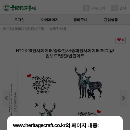
카테고리
검색
로그인
마이페이지
장바구니
관심상품
머그(승화/레이져)전사그림
승화전사용
0
HT4-040전사페이퍼/승화전사/승화전사페이퍼/머그컵/
칩보드/냅킨/냅킨아트
www.heritagecraft.co.kr의 페이지 내용: