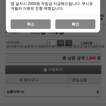
앱 설치시 2000원 적립금 지급해드립니다. 푸시로
게릴라 이벤트 진행 예쩡입니다.
상세보기
취소
확인
상품가 :
1,800
원
배송비 :
(조건)
!
지역별
!
HT4-040
1,800
원
+1
-1
전사페이퍼/승화전사/승화전사페이퍼/머그컵/칩보드/냅킨/냅킨아트
총 상품 금액
1,800
원
구매하기
장바구니
관심상품
상품리뷰
[0]