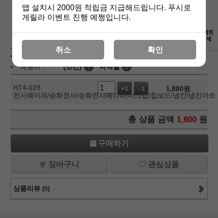
앱 설치시 2000원 적립금 지급해드립니다. 푸시로
게릴라 이벤트 진행 예쩡입니다.
상세보기
취소
확인
상품가 :
1,800
원
배송비 :
(조건)
!
지역별
!
HT4-029
1,800
원
+1
-1
전사페이퍼/승화전사/승화전사페이퍼/머그컵/칩보드/냅킨/냅킨아트
총 상품 금액
1,800
원
구매하기
장바구니
관심상품
상품리뷰
[0]