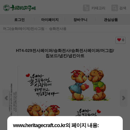
카테고리
검색
로그인
마이페이지
장바구니
관심상품
머그(승화/레이져)전사그림
승화전사용
0
HT4-029전사페이퍼/승화전사/승화전사페이퍼/머그컵/
칩보드/냅킨/냅킨아트
www.heritagecraft.co.kr의 페이지 내용: