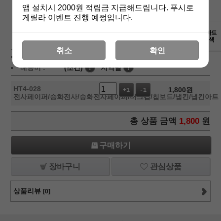
앱 설치시 2000원 적립금 지급해드립니다. 푸시로
게릴라 이벤트 진행 예쩡입니다.
상세보기
취소
확인
상품가 :
1,800
원
배송비 :
(조건)
!
지역별
!
HT4-028
1,800
원
+1
-1
전사페이퍼/승화전사/승화전사페이퍼/머그컵/칩보드/냅킨/냅킨아트
총 상품 금액
1,800
원
구매하기
장바구니
관심상품
상품리뷰
[0]