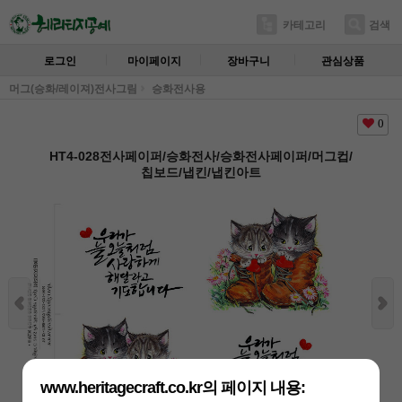
카테고리
검색
로그인
마이페이지
장바구니
관심상품
머그(승화/레이져)전사그림
승화전사용
0
HT4-028전사페이퍼/승화전사/승화전사페이퍼/머그컵/
칩보드/냅킨/냅킨아트
www.heritagecraft.co.kr의 페이지 내용: