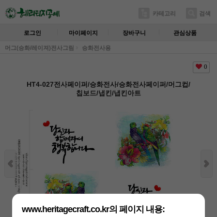
카테고리
검색
로그인
마이페이지
장바구니
관심상품
머그(승화/레이져)전사그림
승화전사용
0
HT4-027전사페이퍼/승화전사/승화전사페이퍼/머그컵/
칩보드/냅킨/냅킨아트
www.heritagecraft.co.kr의 페이지 내용: