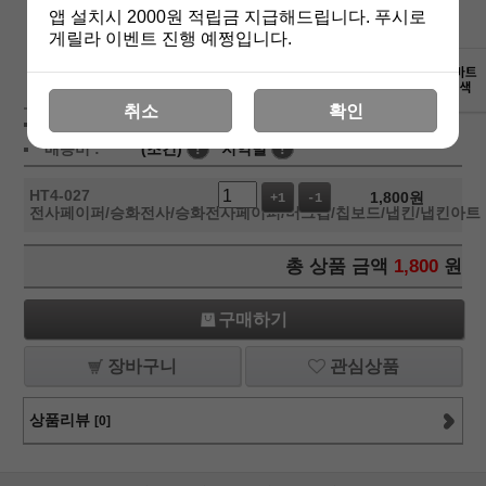
앱 설치시 2000원 적립금 지급해드립니다. 푸시로
게릴라 이벤트 진행 예쩡입니다.
상세보기
취소
확인
상품가 :
1,800
원
배송비 :
(조건)
!
지역별
!
HT4-027
1,800
원
+1
-1
전사페이퍼/승화전사/승화전사페이퍼/머그컵/칩보드/냅킨/냅킨아트
총 상품 금액
1,800
원
구매하기
장바구니
관심상품
상품리뷰
[0]