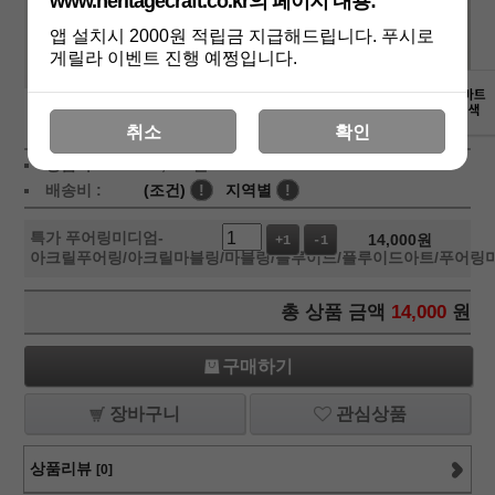
www.heritagecraft.co.kr의 페이지 내용:
앱 설치시 2000원 적립금 지급해드립니다. 푸시로
게릴라 이벤트 진행 예쩡입니다.
상세보기
취소
확인
상품가 :
14,000
원
배송비 :
(조건)
!
지역별
!
특가 푸어링미디엄-
14,000
원
+1
-1
아크릴푸어링/아크릴마블링/마블링/플루이드/플루이드아트/푸어링
총 상품 금액
14,000
원
구매하기
장바구니
관심상품
상품리뷰
[0]