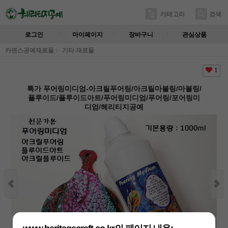
카테고리
검색
로그인
마이페이지
장바구니
관심상품
카덴스공예재료들
기타 재료들
1
특가 푸어링미디엄-아크릴푸어링/아크릴마블링/마블링/
플루이드/플루이드아트/푸어링미디엄/푸어링/포어링미
디엄/헤리티지공예