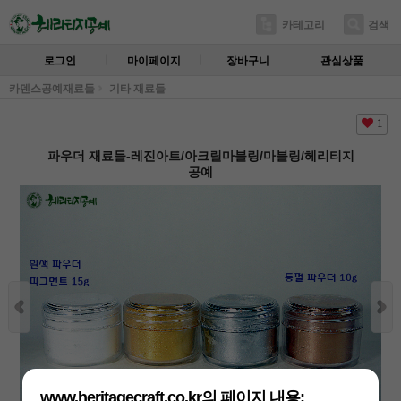
카테고리
검색
로그인
마이페이지
장바구니
관심상품
카덴스공예재료들
기타 재료들
1
파우더 재료들-레진아트/아크릴마블링/마블링/헤리티지
공예
www.heritagecraft.co.kr의 페이지 내용: