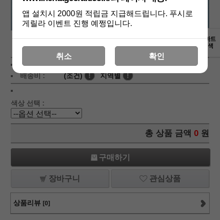
앱 설치시 2000원 적립금 지급해드립니다. 푸시로
게릴라 이벤트 진행 예쩡입니다.
상세보기
취소
확인
상품가 :
2,500
원
배송비 :
(조건)
!
지역별
!
색상 선택 :
총 상품 금액
0
원
구매하기
장바구니
관심상품
상품리뷰
[0]