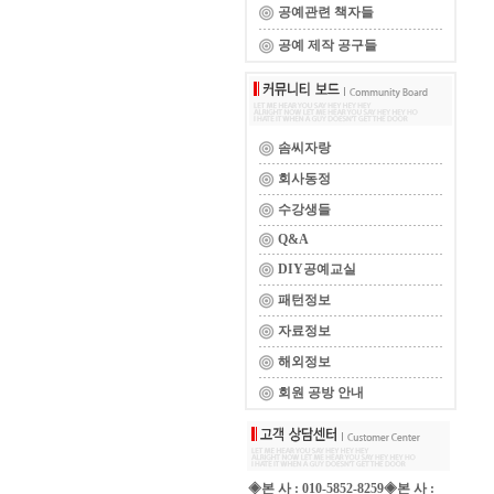
공예관련 책자들
공예 제작 공구들
솜씨자랑
회사동정
수강생들
Q&A
DIY공예교실
패턴정보
자료정보
해외정보
회원 공방 안내
◈본 사 : 010-5852-8259◈본 사 :