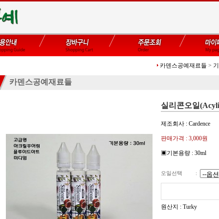
카덴스공예재료들
>
기
카덴스공예재료들
실리콘오일(Acylic P
제조회사 : Cardence
판매가격 :
3,000
원
▣기본용량 : 30ml
오일선택
:
원산지 : Turky