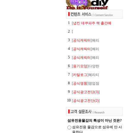
1
[
냅킨 데쿠파주 책 출간예
2
[
3
[
공식캐릭터
]헤리
4
[
공식캐릭터
]헤리
5
[
공식캐릭터
]헤리
6
[
용기모양
]다양한
7
[
카탈로그
]헤리티
8
[
공식명함
]영업점
9
[
공식광고전단(3)
]
10
[
공식광고전단(2)
]
섬유전용물감의 특성이 아닌 것은?
섬유전용 물감으로 섬유에 만 사
용한다.