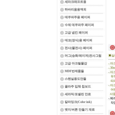
세라크래프트용
하바리움용액외
데쿠파주용 페이퍼
수제 데쿠파주 페이퍼
고급 냅킨 페이퍼
데코(장식)용 페이퍼
전사(물전사) 페이퍼
▣실리
머그(승화/레이져)전사그림
고급 아크릴물감
-.
-.3
MDF반제품들
-.
무척
스텐실용도안들
따라
-.
꼴라주 입체 칩보드
어떤
사용
세라믹/포셀린 안료
-.
칼라잉크(Color ink)
작업
뱃지/버튼 만들기 재료