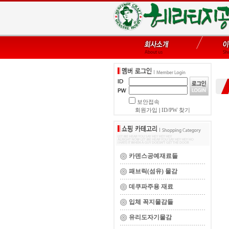
보안접속
회원가입
|
ID/PW 찾기
카덴스공예재료들
패브릭(섬유) 물감
데쿠파주용 재료
입체 꼭지물감들
유리도자기물감