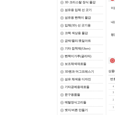
3D 크리스탈 장식 물감
이름
섬유용 입체 선 긋기
섬유용 빤짝이 물감
내용
입체(3D) 선 긋기용
크랙 색상용 물감
평
금박/캘리/호일아트
기타 접착제(Glues)
빤짝이가루(글리터)
보조채색재료들
상품
3D펜과 머그프레스기
번
섬유 채색용 디자인
기타공예용재료들
4
3
문구용품들
2
메탈장식고리들
1
뱃지/버튼 만들기