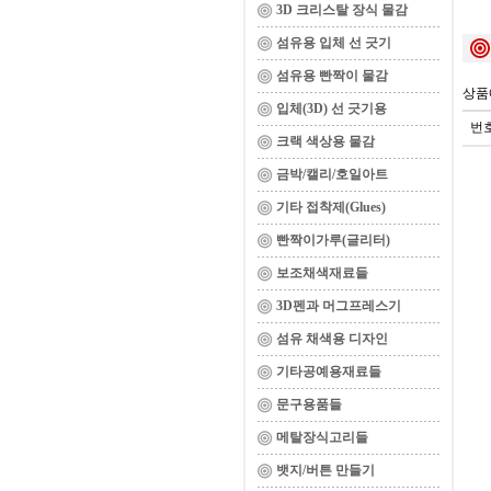
3D 크리스탈 장식 물감
섬유용 입체 선 긋기
섬유용 빤짝이 물감
상품
입체(3D) 선 긋기용
번
크랙 색상용 물감
금박/캘리/호일아트
기타 접착제(Glues)
빤짝이가루(글리터)
보조채색재료들
3D펜과 머그프레스기
섬유 채색용 디자인
기타공예용재료들
문구용품들
메탈장식고리들
뱃지/버튼 만들기