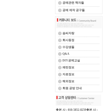
공예관련 책자들
공예 제작 공구들
솜씨자랑
회사동정
수강생들
Q&A
DIY공예교실
패턴정보
자료정보
해외정보
회원 공방 안내
◈본 사 : 010-5852-8259◈본 사 :