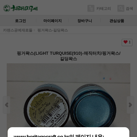
카테고리
검색
로그인
마이페이지
장바구니
관심상품
카덴스공예재료들
핑거왁스-길딩왁스
1
핑거왁스(LIGHT TURQUISE(910)-매직터치/핑거왁스/
길딩왁스