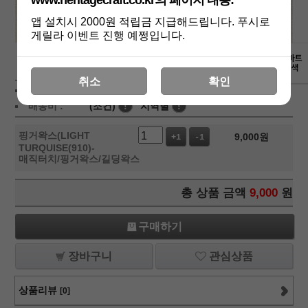
www.heritagecraft.co.kr의 페이지 내용:
앱 설치시 2000원 적립금 지급해드립니다. 푸시로
게릴라 이벤트 진행 예쩡입니다.
상세보기
취소
확인
상품가 :
9,000
원
적립금:1000원
배송비 :
(조건)
!
지역별
!
핑거왁스(LIGHT
9,000
원
+1
-1
TURQUISE(910)-
매직터치/핑거왁스/길딩왁스
총 상품 금액
9,000
원
구매하기
장바구니
관심상품
상품리뷰
[0]