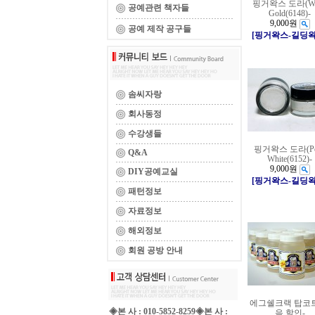
핑거왁스 도라(Wh
공예관련 책자들
Gold(6148)-
9,000원
공예 제작 공구들
[핑거왁스-길딩왁
솜씨자랑
회사동정
수강생들
핑거왁스 도라(Pea
Q&A
White(6152)-
9,000원
DIY공예교실
[핑거왁스-길딩왁
패턴정보
자료정보
해외정보
회원 공방 안내
에그쉘크랙 탑코
◈본 사 : 010-5852-8259◈본 사 :
음 할인-