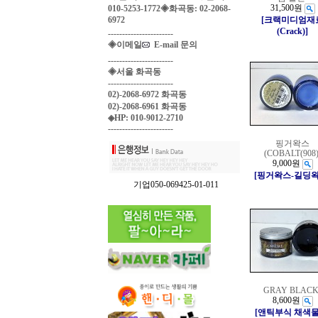
31,500원
010-5253-1772◈화곡동: 02-2068-
6972
[크랙미디엄재
(Crack)]
-----------------------
◈이메일
E-mail 문의
-----------------------
◈서울 화곡동
-----------------------
02)-2068-6972 화곡동
02)-2068-6961 화곡동
◈HP: 010-9012-2710
-----------------------
핑거왁스
(COBALT(908)
9,000원
[핑거왁스-길딩왁
기업050-069425-01-011
GRAY BLACK
8,600원
[앤틱부식 채색물