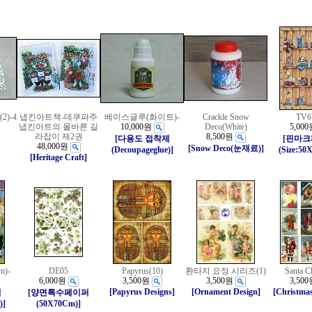
)-4
냅킨아트책-데쿠파주
베이스글루(화이트)-
Crackle Snow
TV6
냅킨아트의 올바른 길
10,000원
Deco(White)
5,000
라잡이 제2권
8,500원
[다용도 접착제
[핀마
48,000원
[Snow Deco(눈재료)]
(Decoupageglue)]
(Size:50
[Heritage Craft]
m)-
DE05
Papyrus(10)
환타지 요정 시리즈(1)
Santa C
6,000원
3,500원
3,500원
3,500
[Papyrus Designs]
[Ornament Design]
[Christmas
퍼
[양면특수페이퍼
)]
(50X70Cm)]