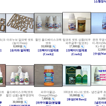
[소형장
트(크
아르누보 알파벳 셋트
할인 올드베이스크랙
탑코트 셋트 상품(데쿠
완전 무광
(높이35mm)
셋트
파주글루+탑코트)
이-케이(Matt
8,000원
18,000원
17,800원
K)-무
12,00
]
[숫자와 알파벳]
[크랙미디엄재료
[크랙미디엄재료
[수성(Wate
(Crack)]
(Crack)]
아트
올드베이스크랙(셋트
파우더물감-
100코트 바니쉬 셋트-
냅킨글루 초
루
할인 상품)-불투명앤틱
Orange(200mg)-
10,000원
트
크랙
7,800원
16,00
[유성(Oil Base)]
30,000원
루
[파우더물감(분말물
[냅킨아