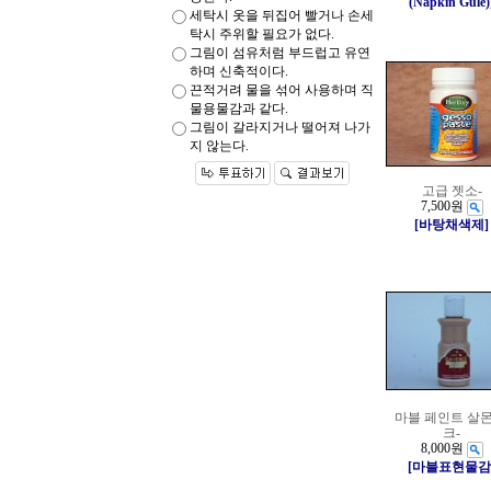
(Napkin Gule)
세탁시 옷을 뒤집어 빨거나 손세
탁시 주위할 필요가 없다.
그림이 섬유처럼 부드럽고 유연
하며 신축적이다.
끈적거려 물을 섞어 사용하며 직
물용물감과 같다.
그림이 갈라지거나 떨어져 나가
지 않는다.
고급 젯소-
7,500원
[바탕채색제]
마블 페인트 살몬
크-
8,000원
[마블표현물감