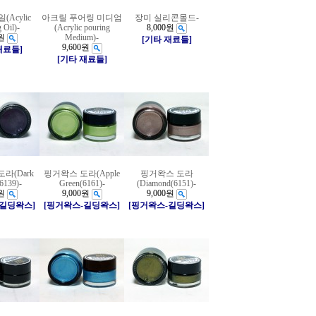
Acylic
아크릴 푸어링 미디엄
장미 실리콘몰드-
 Oil)-
(Acrylic pouring
8,000원
원
Medium)-
[기타 재료들]
9,600원
재료들]
[기타 재료들]
라(Dark
핑거왁스 도라(Apple
핑거왁스 도라
6139)-
Green(6161)-
(Diamond(6151)-
원
9,000원
9,000원
-길딩왁스]
[핑거왁스-길딩왁스]
[핑거왁스-길딩왁스]