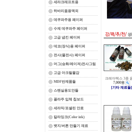
세라크래프트용
하바리움용액외
데쿠파주용 페이퍼
수제 데쿠파주 페이퍼
고급 냅킨 페이퍼
데코(장식)용 페이퍼
전사(물전사) 페이퍼
머그(승화/레이져)전사그림
고급 아크릴물감
크레아텍스 3종 
MDF반제품들
7,000원
[기타 재료들]
스텐실용도안들
꼴라주 입체 칩보드
세라믹/포셀린 안료
칼라잉크(Color ink)
뱃지/버튼 만들기 재료