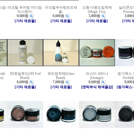
디엄-
아크릴 푸어링 미디엄-
아크릴푸어링보조재
소형 다용도접착제
실리콘오일(
익스텐더-
들-
(Magic Fix)-
Pouring
9,600원
6,000원
5,000원
3,000
[기타 재료들]
[기타 재료들]
[기타 재료들]
[기타 
lti
3D호일본드(3D Foil
유리접착제(Glass
러스티 파티나
핑거왁스 도
e)-
Bond)-
Bond)-
(Orange)-
Orchid(
8,600원
7,000원
8,600원
9,000
[기타 재료들]
[기타 재료들]
[앤틱부식 채색물감]
[핑거왁스