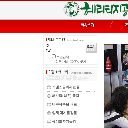
보안접속
회원가입
|
ID/PW 찾기
카덴스공예재료들
패브릭(섬유) 물감
데쿠파주용 재료
입체 꼭지물감들
유리도자기물감