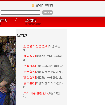
[반품불가 상품 안내]
직접 주문
제..
[해외출장]
10월2일 부터5일까지
택..
[추석연휴]
9월9일까지만 택배 발..
[중국출장]
6월6일 부터 9일까지 ..
[유럽출장]
1월25일 부터 29일까..
[중국출장]
11월22일 부터 25일까
지
[
추석 배송 관련 안내]
9월 18일
까..