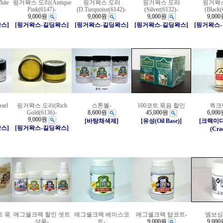
ite
핑거왁스 도라(Antique
핑거왁스 도라
핑거왁스 도라
핑거왁
Pink(6147)-
(D.Turquoise(6142)-
(Silver(6132)-
(Black(
9,000원
9,000원
9,000원
9,000
스]
[핑거왁스-길딩왁스]
[핑거왁스-길딩왁스]
[핑거왁스-길딩왁스]
[핑거왁스
rl
핑거왁스 도라(Rich
스톤볼-
100코트 묶음 할인
퀵크
Gold(6136)-
8,600원
45,000원
6,000
9,000원
[바탕채색제]
[유성(Oil Base)]
[크랙미
스]
[핑거왁스-길딩왁스]
(Cra
트 묶
에그쉘크랙 할인 셋트
에그쉘크랙 베이스코
에그쉘크랙 탑코트-
엠보싱
상품-
트-
9,000원
9,000