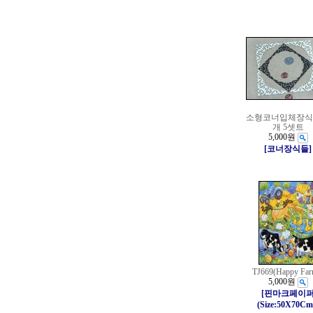
소형코너입체장식(2
개 5셋트
5,000원
[코너장식들]
TJ669(Happy Far
5,000원
[핀마크페이
(Size:50X70Cm