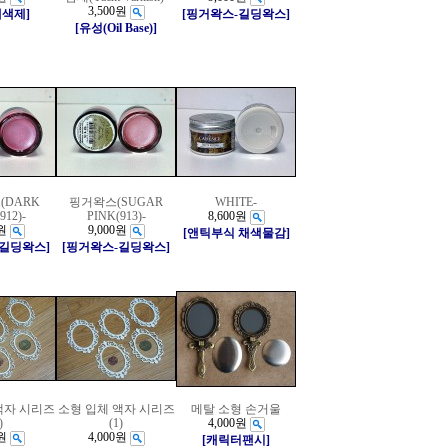
3,500원
채색제]
[핑거왁스-길딩왁스]
[유성(Oil Base)]
(DARK
핑거왁스(SUGAR
WHITE-
912)-
PINK(913)-
8,600원
원
9,000원
[앤틱부식 채색물감]
-길딩왁스]
[핑거왁스-길딩왁스]
액자 시리즈
소형 입체 액자 시리즈
메탈 소형 손거울
)
(1)
4,000원
원
4,000원
[캐릭터팬시]