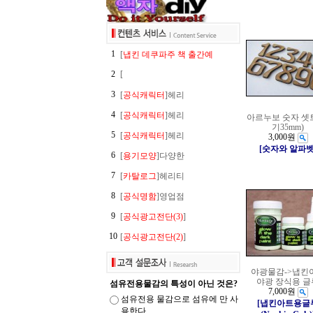
1
[
냅킨 데쿠파주 책 출간예
2
[
3
[
공식캐릭터
]헤리
4
[
공식캐릭터
]헤리
아르누보 숫자 셋
기35mm)
5
[
공식캐릭터
]헤리
3,000원
[숫자와 알파벳
6
[
용기모양
]다양한
7
[
카탈로그
]헤리티
8
[
공식명함
]영업점
9
[
공식광고전단(3)
]
10
[
공식광고전단(2)
]
야광물감->냅킨
야광 장식용 글
섬유전용물감의 특성이 아닌 것은?
7,000원
섬유전용 물감으로 섬유에 만 사
[냅킨아트용글
용한다.