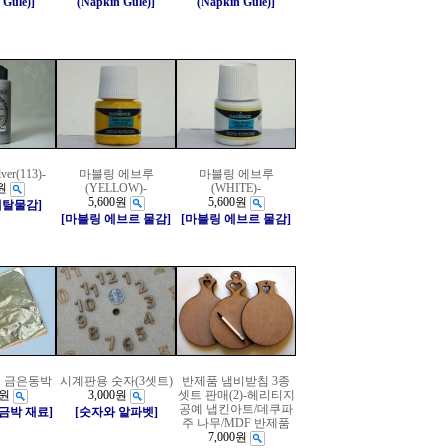
 Gule)]
(Napkin Gule)]
(Napkin Gule)]
lver(113)-
마블링 에브루
마블링 에브루
원
(YELLOW)-
(WHITE)-
5,600원
5,600원
메탈물감]
[마블링 에브르 물감]
[마블링 에브르 물감]
 금은동박
시계판용 숫자(3셋트)
반제품 냄비받침 3종
0원
3,000원
셋트 판매(2)-헤리티지
공예 냅킨아트/데쿠파
/금박 재료]
[숫자와 알파벳]
주 나무/MDF 반제품
7,000원