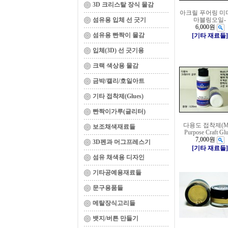
3D 크리스탈 장식 물감
아크릴 푸어링 미
섬유용 입체 선 긋기
마블링오일-
6,000원
섬유용 빤짝이 물감
[기타 재료들]
입체(3D) 선 긋기용
크랙 색상용 물감
금박/캘리/호일아트
기타 접착제(Glues)
빤짝이가루(글리터)
다용도 접착제(Mu
보조채색재료들
Purpose Craft Glu
7,000원
3D펜과 머그프레스기
[기타 재료들]
섬유 채색용 디자인
기타공예용재료들
문구용품들
메탈장식고리들
뱃지/버튼 만들기