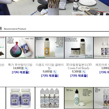
옵션-
특가 푸어링미디엄-
다용도 미디엄-글레이
3D크림호일본드(3D
레진아트 
14,000원
징-
Cream Foil Bond)-
3,000
9,600원
9,500원
[기타 재료들]
[기타 
[기타 재료들]
[기타 재료들]