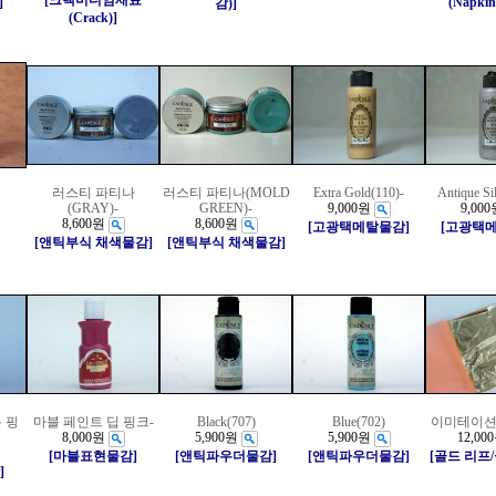
[크랙미디엄재료
]
(Napkin
감)]
(Crack)]
러스티 파티나
러스티 파티나(MOLD
Extra Gold(110)-
Antique Si
(GRAY)-
GREEN)-
9,000원
9,000
8,600원
8,600원
[고광택메탈물감]
[고광택
[앤틱부식 채색물감]
[앤틱부식 채색물감]
 핑
마블 페인트 딥 핑크-
Black(707)
Blue(702)
이미테이션
8,000원
5,900원
5,900원
12,00
[마블표현물감]
[앤틱파우더물감]
[앤틱파우더물감]
[골드 리프
]