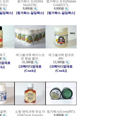
스 도라
핑거왁스 도라(Mid
핑거왁스 도라(Malahit
6131)-
Sky(6158)-
Gold(6217)-
원
9,000원
9,000원
-길딩왁스]
[핑거왁스-길딩왁스]
[핑거왁스-길딩왁스]
랙-T
에그쉘크랙 베이스코
에그쉘크랙 탑코트
원
트 묶음 할인-
400-
31,500원
13,500원
디엄재료
[크랙미디엄재료
[크랙미디엄재료
ck)]
(Crack)]
(Crack)]
글루-
소형 앤틱크랙 유성 마
핑거왁스(Green(907)-
원
감제(Yacht Varnish)-
9,000원