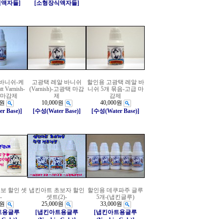
식액자들]
[소형장식액자들]
 바니쉬-케
고광택 레알 바니쉬
할인용 고광택 레알 바
 Varnish-
(Varnish)-고광택 마감
니쉬 5개 묶음-고급 마
광 마감제
제
감제
0원
10,000원
40,000원
r Base)]
[수성(Water Base)]
[수성(Water Base)]
보 할인 셋
냅킨아트 초보자 할인
할인용 데쿠파주 글루
-
셋트(2)-
5개-(냅킨글루)
0원
25,000원
33,000원
트용글루
[냅킨아트용글루
[냅킨아트용글루