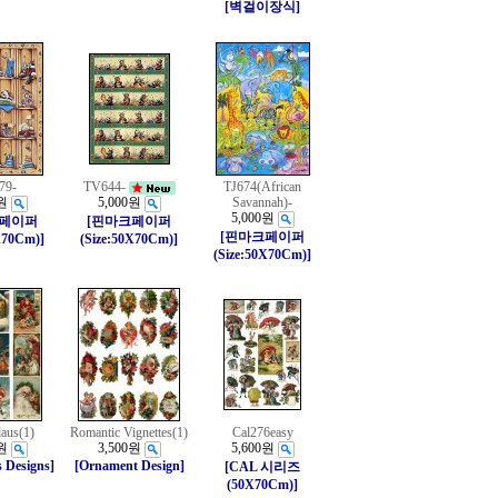
[벽걸이장식]
79-
TV644-
TJ674(African
원
5,000원
Savannah)-
5,000원
크페이퍼
[핀마크페이퍼
[핀마크페이퍼
X70Cm)]
(Size:50X70Cm)]
(Size:50X70Cm)]
laus(1)
Romantic Vignettes(1)
Cal276easy
원
3,500원
5,600원
 Designs]
[Ornament Design]
[CAL 시리즈
(50X70Cm)]