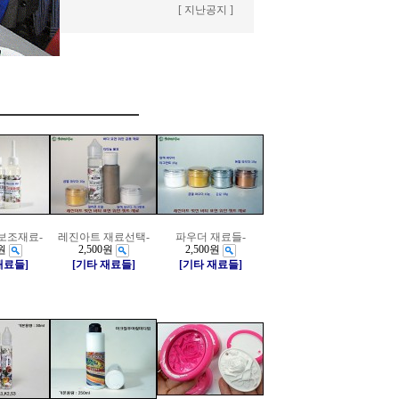
[ 지난공지 ]
보조재료-
레진아트 재료선택-
파우더 재료들-
원
2,500원
2,500원
재료들]
[기타 재료들]
[기타 재료들]