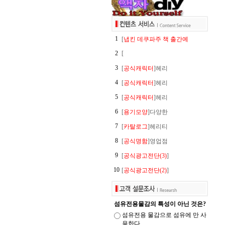
1
[
냅킨 데쿠파주 책 출간예
2
[
3
[
공식캐릭터
]헤리
4
[
공식캐릭터
]헤리
5
[
공식캐릭터
]헤리
6
[
용기모양
]다양한
7
[
카탈로그
]헤리티
8
[
공식명함
]영업점
9
[
공식광고전단(3)
]
10
[
공식광고전단(2)
]
섬유전용물감의 특성이 아닌 것은?
섬유전용 물감으로 섬유에 만 사
용한다.