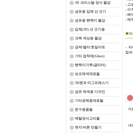
3D 크리스탈 장식 물감
-.고
-.이
섬유용 입체 선 긋기
-.베
-.메
섬유용 빤짝이 물감
입체(3D) 선 긋기용
▣헤
크랙 색상용 물감
금박/캘리/호일아트
-.
접속
기타 접착제(Glues)
빤짝이가루(글리터)
보조채색재료들
3D펜과 머그프레스기
섬유 채색용 디자인
기타공예용재료들
이름
문구용품들
메탈장식고리들
내용
뱃지/버튼 만들기