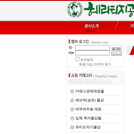
보안접속
회원가입
|
ID/PW 찾기
카덴스공예재료들
패브릭(섬유) 물감
데쿠파주용 재료
입체 꼭지물감들
유리도자기물감