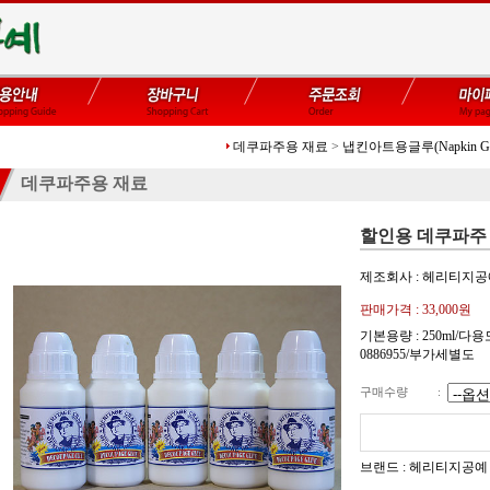
데쿠파주용 재료
>
냅킨아트용글루(Napkin Gu
데쿠파주용 재료
할인용 데쿠파주 
제조회사 : 헤리티지
판매가격 :
33,000
원
기본용량 : 250ml/다용도
0886955/부가세별도
구매수량
:
브랜드 : 헤리티지공예