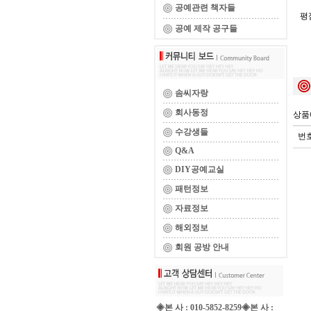
공예관련 책자들
평
공예 제작 공구들
솜씨자랑
회사동정
상품
수강생들
번
Q&A
DIY공예교실
패턴정보
자료정보
해외정보
회원 공방 안내
◈본 사 : 010-5852-8259◈본 사 :