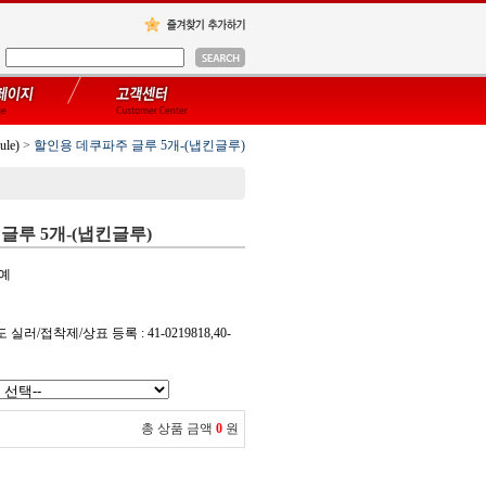
le)
>
할인용 데쿠파주 글루 5개-(냅킨글루)
글루 5개-(냅킨글루)
공예
 실러/접착제/상표 등록 : 41-0219818,40-
총 상품 금액
0
원