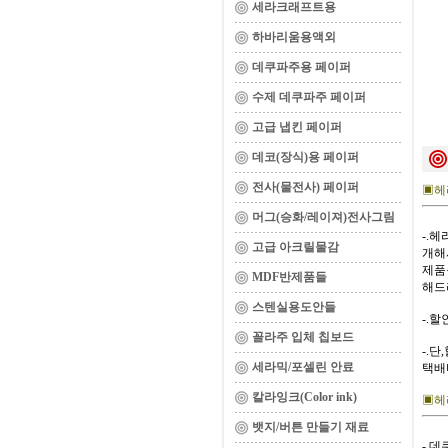
세라크래프트용
하바리움용액외
데쿠파주용 페이퍼
수제 데쿠파주 페이퍼
고급 냅킨 페이퍼
데코(장식)용 페이퍼
전사(물전사) 페이퍼
▣헤
머그(승화/레이져)전사그림
-.
고급 아크릴물감
개해서
제품
MDF반제품들
해드
스텐실용도안들
-.
꼴라주 입체 칩보드
-.
세라믹/포셀린 안료
택배
칼라잉크(Color ink)
▣헤
뱃지/버튼 만들기 재료
-.데