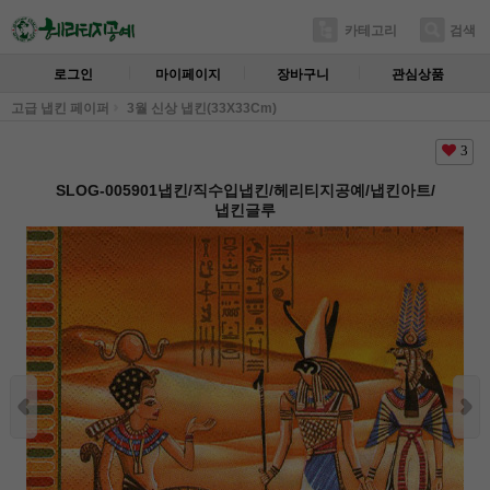
카테고리
검색
로그인
마이페이지
장바구니
관심상품
고급 냅킨 페이퍼
3월 신상 냅킨(33X33Cm)
3
SLOG-005901냅킨/직수입냅킨/헤리티지공예/냅킨아트/
냅킨글루