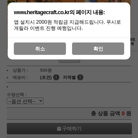
www.heritagecraft.co.kr의 페이지 내용:
앱 설치시 2000원 적립금 지급해드립니다. 푸시로
게릴라 이벤트 진행 예쩡입니다.
취소
확인
상세보기
상품가 :
500
원
배송비 :
(조건)
!
지역별
!
수량선택 :
총 상품 금액
0
원
구매하기