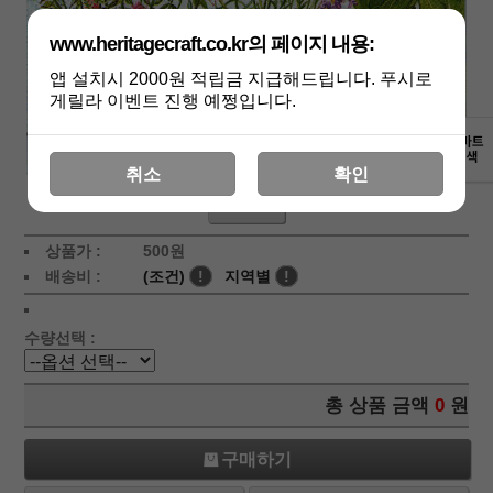
www.heritagecraft.co.kr의 페이지 내용:
앱 설치시 2000원 적립금 지급해드립니다. 푸시로
게릴라 이벤트 진행 예쩡입니다.
취소
확인
상세보기
상품가 :
500
원
배송비 :
(조건)
!
지역별
!
수량선택 :
총 상품 금액
0
원
구매하기