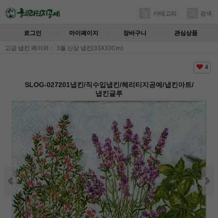
카테고리
검색
로그인
마이페이지
장바구니
관심상품
고급 냅킨 페이퍼
3월 신상 냅킨(33X33Cm)
4
SLOG-027201냅킨/직수입냅킨/헤리티지공예/냅킨아트/
냅킨글루