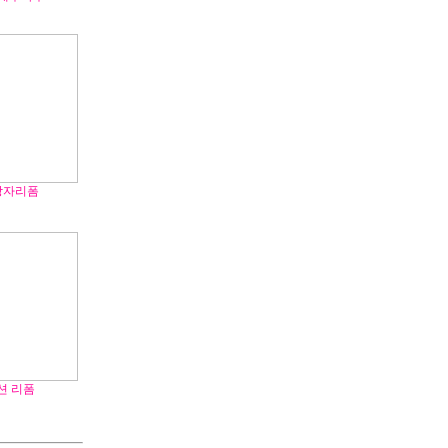
상자리폼
션 리폼