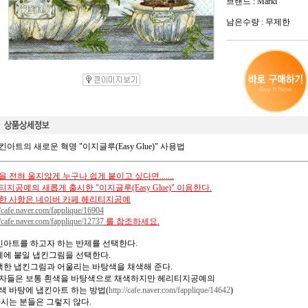
브랜드 : Marki
남은수량 : 무제한
킨아트의 새로운 혁명 "이지글루(Easy Glue)" 사용법
 전혀 울지않게 누구나 쉽게 붙이고 싶다면.......
지공예의 새롭게 출시한 "이지글루(Easy Glue)" 이용한다.
한 사항은 네이버 카페 헤리티지공예
//cafe.naver.com/fapplique/16904
//cafe.naver.com/fapplique/12737
를 참조하세요.
냅킨아트를 하고자 하는 반제를 선택한다.
반제에 붙일 냅킨그림을 선택한다.
선택한 냅킨그림과 어울리는 바탕색을 채색해 준다.
자들은 보통 흰색을 바탕색으로 채색하지만 헤리티지공예의
색 바탕에 냅킨아트 하는 방법(
http://cafe.naver.com/fapplique/14642
)
아시는 분들은 그렇지 않다.