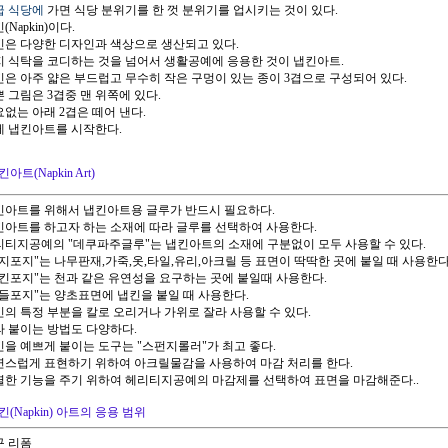
고급 식당에
가면 식당 분위기를 한 껏 분위기를 업시키는 것이 있다.
킨(Napkin)이다.
냅킨은 다양한 디자인과 색상으로 생산되고 있다.
단지 식탁을 코디하는 것을 넘어서 생활공예에 응용한 것이 냅킨아트.
냅킨은 아주 얇은 부드럽고 무수히 작은 구멍이 있는 종이 3겹으로 구성되어 있다.
쁜 그림은 3겹중 맨 위쪽에 있다.
요없는 아래 2겹은 떼어 낸다.
이제 냅킨아트를 시작한다.
아트(Napkin Art)
냅킨아트를 위해서 냅킨아트용 글루가 반드시 필요하다.
냅킨아트를 하고자 하는 소재에 따라 글루를 선택하여 사용한다.
헤리티지공예의 "데쿠파주글루"는 냅킨아트의 소재에 구분없이 모두 사용할 수 있다.
"모지포지"는 나무판재,가죽,옷,타일,유리,아크릴 등 표면이 딱딱한 곳에 붙일 때 사용한다
"냅킨포지"는 천과 같은 유연성을 요구하는 곳에 붙일때 사용한다.
"캔들포지"는 양초표면에 냅킨을 붙일 때 사용한다.
냅킨의 특정 부분을 칼로 오리거나 가위로 잘라 사용할 수 있다.
잘라 붙이는 방법도 다양하다.
냅킨을 예쁘게 붙이는 도구는 "스펀지롤러"가 최고 좋다.
자연스럽게 표현하기 위하여 아크릴물감을 사용하여 마감 처리를 한다.
특별한 기능을 주기 위하여 헤리티지공예의 마감제를 선택하여 표면을 마감해준다..
킨(Napkin) 아트의 응용 범위
구 리폼