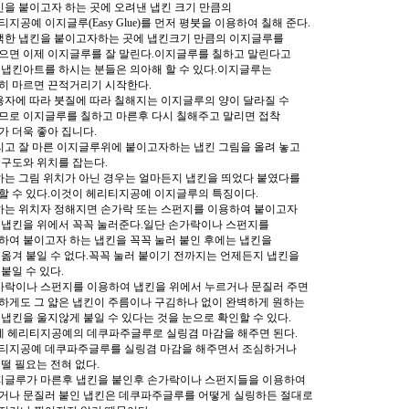
냅킨을 붙이고자 하는 곳에 오려낸 냅킨 크기 만큼의
티지공예 이지글루(Easy Glue)를 먼저 평붓을 이용하여 칠해 준다.
선택한 냅킨을 붙이고자하는 곳에 냅킨크기 만큼의 이지글루를
으면 이제 이지글루를 잘 말린다.이지글루를 칠하고 말린다고
 냅킨아트를 하시는 분들은 의아해 할 수 있다.이지글루는
히 마르면 끈적거리기 시작한다.
사용자에 따라 붓질에 따라 칠해지는 이지글루의 양이 달라질 수
므로 이지글루를 칠하고 마른후 다시 칠해주고 말리면 접착
가 더욱 좋아 집니다.
그리고 잘 마른 이지글루위에 붙이고자하는 냅킨 그림을 올려 놓고
 구도와 위치를 잡는다.
원하는 그림 위치가 아닌 경우는 얼마든지 냅킨을 띄었다 붙였다를
할 수 있다.이것이 헤리티지공예 이지글루의 특징이다.
원하는 위치자 정해지면 손가락 또는 스펀지를 이용하여 붙이고자
 냅킨을 위에서 꼭꼭 눌러준다.일단 손가락이나 스펀지를
하여 붙이고자 하는 냅킨을 꼭꼭 눌러 붙인 후에는 냅킨을
 옮겨 붙일 수 없다.꼭꼭 눌러 붙이기 전까지는 언제든지 냅킨을
 붙일 수 있다.
손가락이나 스펀지를 이용하여 냅킨을 위에서 누르거나 문질러 주면
하게도 그 얇은 냅킨이 주름이나 구김하나 없이 완벽하게 원하는
 냅킨을 울지않게 붙일 수 있다는 것을 눈으로 확인할 수 있다.
이제 헤리티지공예의 데쿠파주글루로 실링겸 마감을 해주면 된다.
티지공예 데쿠파주글루를 실링겸 마감을 해주면서 조심하거나
 떨 필요는 전혀 없다.
이지글루가 마른후 냅킨을 붙인후 손가락이나 스펀지들을 이용하여
거나 문질러 붙인 냅킨은 데쿠파주글루를 어떻게 실링하든 절대로