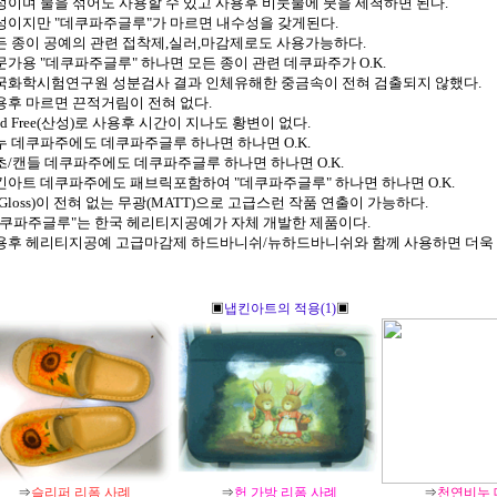
수성이며 물을 섞어도 사용할 수 있고 사용후 비눗물에 붓을 세척하면 된다.
수성이지만 "데쿠파주글루"가 마르면 내수성을 갖게된다.
모든 종이 공예의 관련 접착제,실러,마감제로도 사용가능하다.
전문가용 "데쿠파주글루" 하나면 모든 종이 관련 데쿠파주가 O.K.
한국화학시험연구원 성분검사 결과 인체유해한 중금속이 전혀 검출되지 않했다.
사용후 마르면 끈적거림이 전혀 없다.
cid Free(산성)로 사용후 시간이 지나도 황변이 없다.
비누 데쿠파주에도 데쿠파주글루 하나면 하나면 O.K.
양초/캔들 데쿠파주에도 데쿠파주글루 하나면 하나면 O.K.
냅킨아트 데쿠파주에도 패브릭포함하여 "데쿠파주글루" 하나면 하나면 O.K.
광(Gloss)이 전혀 없는 무광(MATT)으로 고급스런 작품 연출이 가능하다.
"데쿠파주글루"는 한국 헤리티지공예가 자체 개발한 제품이다.
사용후 헤리티지공예 고급마감제 하드바니쉬/뉴하드바니쉬와 함께 사용하면 더욱 
▣
냅킨아트의 적용(1)
▣
⇒
슬리퍼 리폼 사례
⇒
헌 가방 리폼 사례
⇒
천연비누