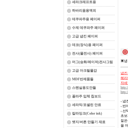
세라크래프트용
하바리움용액외
데쿠파주용 페이퍼
수제 데쿠파주 페이퍼
고급 냅킨 페이퍼
데코(장식)용 페이퍼
전사(물전사) 페이퍼
▣
냅
머그(승화/레이져)전사그림
고급 아크릴물감
냅킨을
헤리티
MDF반제품들
자세
http:
스텐실용도안들
http:
꼴라주 입체 칩보드
-.
세라믹/포셀린 안료
-.
-.
칼라잉크(Color ink)
초보
짙은
뱃지/버튼 만들기 재료
을 