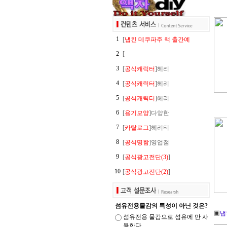
1
[
냅킨 데쿠파주 책 출간예
2
[
3
[
공식캐릭터
]헤리
4
[
공식캐릭터
]헤리
5
[
공식캐릭터
]헤리
6
[
용기모양
]다양한
7
[
카탈로그
]헤리티
8
[
공식명함
]영업점
9
[
공식광고전단(3)
]
10
[
공식광고전단(2)
]
섬유전용물감의 특성이 아닌 것은?
▣
냅
섬유전용 물감으로 섬유에 만 사
용한다.