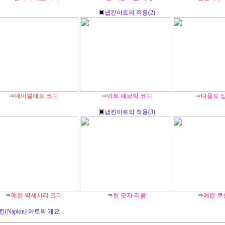
▣
냅킨아트의 적용(2)
⇒
데이블매트 코디
⇒
아트 패브릭 코디
⇒
다용도 
▣
냅킨아트의 적용(3)
⇒
예쁜 악세사리 코디
⇒
헌 모자 리폼
⇒
예쁜 쿠
킨(Napkin) 아트의 개요