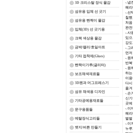
-.
3D 크리스탈 장식 물감
헤리
섬유용 입체 선 긋기
-.
칠했
섬유용 빤짝이 물감
처음
완전
입체(3D) 선 긋기용
-.
있으
크랙 색상용 물감
강도
금박/캘리/호일아트
-.
먼저
기타 접착제(Glues)
-.
반복
빤짝이가루(글리터)
-.
하는
보조채색재료들
이용
3D펜과 머그프레스기
다시
옮겨
섬유 채색용 디자인
-.
신기
기타공예용재료들
곳에
-.
문구용품들
헤리
메탈장식고리들
벌벌
-.
뱃지/버튼 만들기
누루