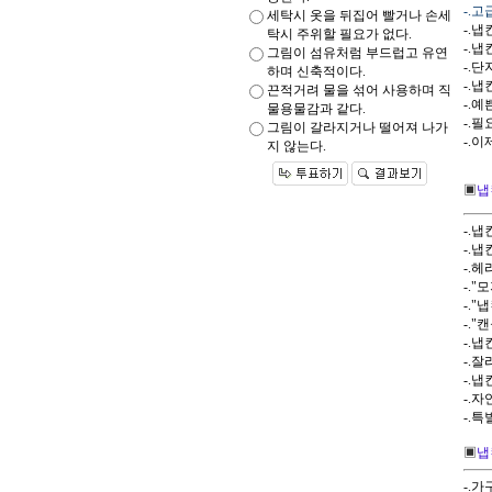
-.
세탁시 옷을 뒤집어 빨거나 손세
-.냅
탁시 주위할 필요가 없다.
-.
그림이 섬유처럼 부드럽고 유연
-.
하며 신축적이다.
-.
끈적거려 물을 섞어 사용하며 직
-.예
물용물감과 같다.
-.필
그림이 갈라지거나 떨어져 나가
-.
지 않는다.
▣
냅킨
-.
-.
-.
-.
-.
-.
-.
-.
-.
-.
-.
▣
냅
-.가