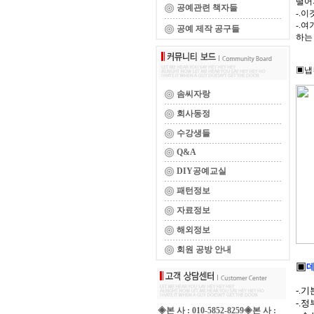
떨어
공예관련 책자들
-.
-.
공예 제작 공구들
하는
▣냅
솜씨자랑
회사동정
수강생들
Q&A
DIY공예교실
패턴정보
자료정보
해외정보
회원 공방 안내
▣
데
-.기
-.
◈본 사 : 010-5852-8259◈본 사 :