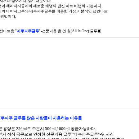
지거나 찧어지지 않기 때문이다.
이것이 헤리티지공예의 새로운 개념의 냅킨 아트 비법의 기본이다.
여기까지 이지그루와 데쿠파주글루를 이용한 가장 기본적인 냅킨아트
 방법이다.
킨아트용 "
데쿠파주글루
"-전문가용
올 인 원(All In One) 글루▣
쿠파주 글루를 많은 사람들이 사용하는 이유들
본 용량은 250ml로 주문시 500ml,1000ml 공급가능하다.
정부가 정식 공문으로 인정한 전문가용 글루 "데쿠파주글루"-위 사진