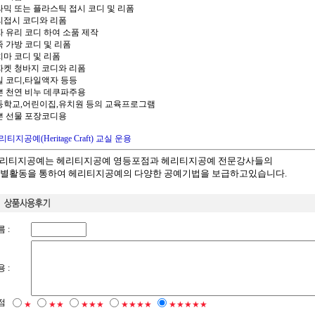
세라믹 또는 플라스틱 접시 코디 및 리폼
유리접시 코디와 리폼
액자 유리 코디 하여 소품 제작
죽 가방 코디 및 리폼
치마 코디 및 리폼
청자켓 청바지 코디와 리폼
타일 코디,타일액자 등등
예쁜 천연 비누 데쿠파주용
초등학교,어린이집,유치원 등의 교육프로그램
예쁜 선물 포장코디용
리티지공예(Heritage Craft) 교실 운용
"헤리티지공예는 헤리티지공예 영등포점과 헤리티지공예 전문강사들의
별활동을 통하여
헤리티지공예의 다양한 공예기법을 보급하고있습니다.
 :
 :
점
★
★★
★★★
★★★★
★★★★★