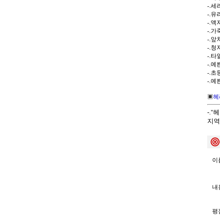
-.
-.
-.
-.가
-.앞
-.
-.
-.
-.
-.
▣
헤
-.
지역
이름
내용
평