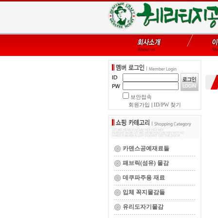
보안접속
회원가입
|
ID/PW 찾기
카덴스공예재료들
패브릭(섬유) 물감
데쿠파주용 재료
입체 꼭지물감들
유리도자기물감