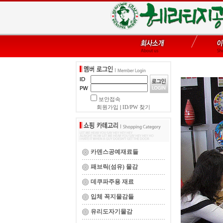
보안접속
회원가입
|
ID/PW 찾기
카덴스공예재료들
패브릭(섬유) 물감
데쿠파주용 재료
입체 꼭지물감들
유리도자기물감