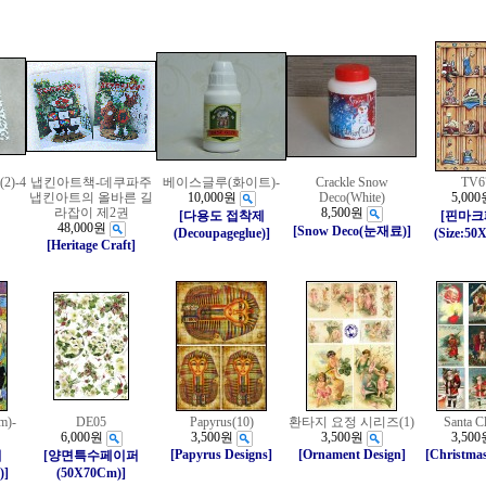
)-4
냅킨아트책-데쿠파주
베이스글루(화이트)-
Crackle Snow
TV6
냅킨아트의 올바른 길
10,000원
Deco(White)
5,000
라잡이 제2권
8,500원
[다용도 접착제
[핀마
48,000원
[Snow Deco(눈재료)]
(Decoupageglue)]
(Size:50
[Heritage Craft]
m)-
DE05
Papyrus(10)
환타지 요정 시리즈(1)
Santa C
6,000원
3,500원
3,500원
3,500
[Papyrus Designs]
[Ornament Design]
[Christmas
퍼
[양면특수페이퍼
)]
(50X70Cm)]