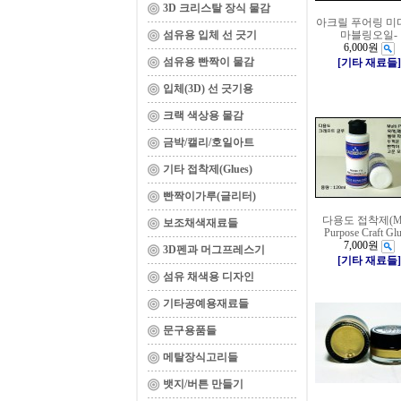
3D 크리스탈 장식 물감
아크릴 푸어링 미
섬유용 입체 선 긋기
마블링오일-
6,000원
섬유용 빤짝이 물감
[기타 재료들]
입체(3D) 선 긋기용
크랙 색상용 물감
금박/캘리/호일아트
기타 접착제(Glues)
빤짝이가루(글리터)
다용도 접착제(Mu
보조채색재료들
Purpose Craft Glu
7,000원
3D펜과 머그프레스기
[기타 재료들]
섬유 채색용 디자인
기타공예용재료들
문구용품들
메탈장식고리들
뱃지/버튼 만들기