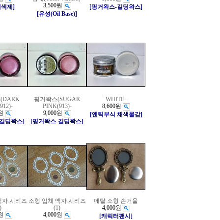
3,500원
채색제]
[핑거왁스-길딩왁스]
[유성(Oil Base)]
(DARK
핑거왁스(SUGAR
WHITE-
912)-
PINK(913)-
8,600원
원
9,000원
[앤틱부식 채색물감]
-길딩왁스]
[핑거왁스-길딩왁스]
액자 시리즈
소형 입체 액자 시리즈
메탈 소형 손거울
)
(1)
4,000원
원
4,000원
[캐릭터팬시]