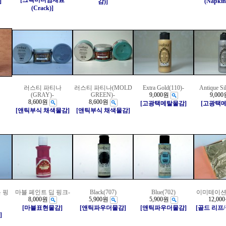
[크랙미디엄재료
]
(Napkin
감)]
(Crack)]
러스티 파티나
러스티 파티나(MOLD
Extra Gold(110)-
Antique Si
(GRAY)-
GREEN)-
9,000원
9,000
8,600원
8,600원
[고광택메탈물감]
[고광택
[앤틱부식 채색물감]
[앤틱부식 채색물감]
 핑
마블 페인트 딥 핑크-
Black(707)
Blue(702)
이미테이션
8,000원
5,900원
5,900원
12,00
[마블표현물감]
[앤틱파우더물감]
[앤틱파우더물감]
[골드 리프
]