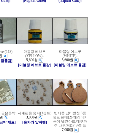
 Gule)]
(Napkin Gule)]
(Napkin Gule)]
lver(113)-
마블링 에브루
마블링 에브루
원
(YELLOW)-
(WHITE)-
5,600원
5,600원
메탈물감]
[마블링 에브르 물감]
[마블링 에브르 물감]
 금은동박
시계판용 숫자(3셋트)
반제품 냄비받침 3종
0원
3,000원
셋트 판매(2)-헤리티지
공예 냅킨아트/데쿠파
/금박 재료]
[숫자와 알파벳]
주 나무/MDF 반제품
7,000원