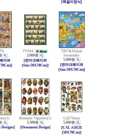
[벽걸이장식]
79-
TV644-
TJ674(African
원
5,000원
Savannah)-
5,000원
크페이퍼
[핀마크페이퍼
[핀마크페이퍼
X70Cm)]
(Size:50X70Cm)]
(Size:50X70Cm)]
laus(1)
Romantic Vignettes(1)
Cal276easy
원
3,500원
5,600원
 Designs]
[Ornament Design]
[CAL 시리즈
(50X70Cm)]