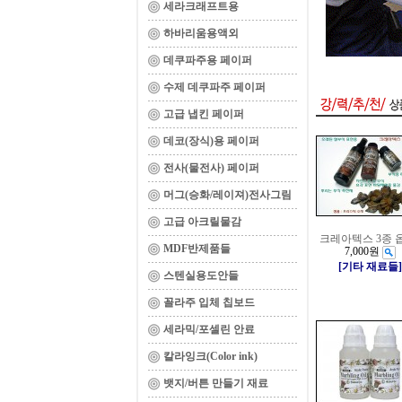
세라크래프트용
하바리움용액외
데쿠파주용 페이퍼
수제 데쿠파주 페이퍼
고급 냅킨 페이퍼
데코(장식)용 페이퍼
전사(물전사) 페이퍼
머그(승화/레이져)전사그림
고급 아크릴물감
크레아텍스 3종 
MDF반제품들
7,000원
[기타 재료들]
스텐실용도안들
꼴라주 입체 칩보드
세라믹/포셀린 안료
칼라잉크(Color ink)
뱃지/버튼 만들기 재료