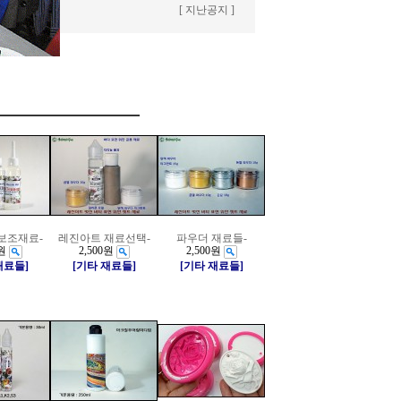
[ 지난공지 ]
보조재료-
레진아트 재료선택-
파우더 재료들-
원
2,500원
2,500원
재료들]
[기타 재료들]
[기타 재료들]