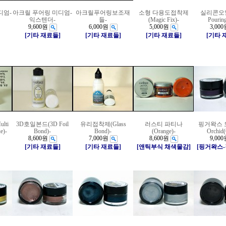
디엄-
아크릴 푸어링 미디엄-
아크릴푸어링보조재
소형 다용도접착제
실리콘오일(
익스텐더-
들-
(Magic Fix)-
Pouring
9,600원
6,000원
5,000원
3,000
[기타 재료들]
[기타 재료들]
[기타 재료들]
[기타 
lti
3D호일본드(3D Foil
유리접착제(Glass
러스티 파티나
핑거왁스 도
e)-
Bond)-
Bond)-
(Orange)-
Orchid(
8,600원
7,000원
8,600원
9,000
[기타 재료들]
[기타 재료들]
[앤틱부식 채색물감]
[핑거왁스