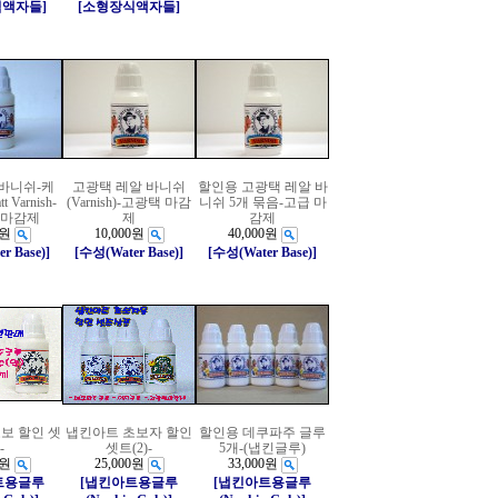
식액자들]
[소형장식액자들]
 바니쉬-케
고광택 레알 바니쉬
할인용 고광택 레알 바
 Varnish-
(Varnish)-고광택 마감
니쉬 5개 묶음-고급 마
광 마감제
제
감제
0원
10,000원
40,000원
r Base)]
[수성(Water Base)]
[수성(Water Base)]
보 할인 셋
냅킨아트 초보자 할인
할인용 데쿠파주 글루
-
셋트(2)-
5개-(냅킨글루)
0원
25,000원
33,000원
트용글루
[냅킨아트용글루
[냅킨아트용글루