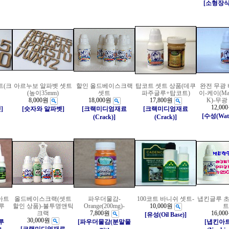
[소형장
트(크
아르누보 알파벳 셋트
할인 올드베이스크랙
탑코트 셋트 상품(데쿠
완전 무광
(높이35mm)
셋트
파주글루+탑코트)
이-케이(Matt
8,000원
18,000원
17,800원
K)-무
12,00
]
[숫자와 알파벳]
[크랙미디엄재료
[크랙미디엄재료
[수성(Wate
(Crack)]
(Crack)]
아트
올드베이스크랙(셋트
파우더물감-
100코트 바니쉬 셋트-
냅킨글루 초
루
할인 상품)-불투명앤틱
Orange(200mg)-
10,000원
트
크랙
7,800원
16,00
[유성(Oil Base)]
30,000원
루
[파우더물감(분말물
[냅킨아