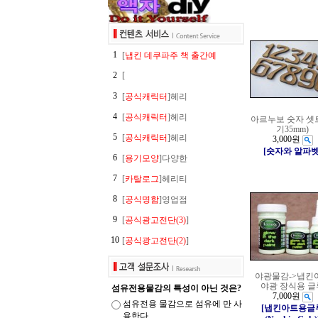
1
[
냅킨 데쿠파주 책 출간예
2
[
3
[
공식캐릭터
]헤리
4
[
공식캐릭터
]헤리
아르누보 숫자 셋
기35mm)
5
[
공식캐릭터
]헤리
3,000원
[숫자와 알파벳
6
[
용기모양
]다양한
7
[
카탈로그
]헤리티
8
[
공식명함
]영업점
9
[
공식광고전단(3)
]
10
[
공식광고전단(2)
]
야광물감->냅킨
야광 장식용 글
섬유전용물감의 특성이 아닌 것은?
7,000원
섬유전용 물감으로 섬유에 만 사
[냅킨아트용글
용한다.