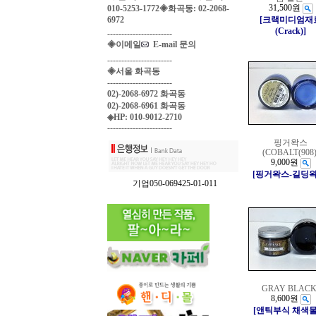
31,500원
010-5253-1772◈화곡동: 02-2068-
6972
[크랙미디엄재
(Crack)]
-----------------------
◈이메일
E-mail 문의
-----------------------
◈서울 화곡동
-----------------------
02)-2068-6972 화곡동
02)-2068-6961 화곡동
◈HP: 010-9012-2710
-----------------------
핑거왁스
(COBALT(908)
9,000원
[핑거왁스-길딩왁
기업050-069425-01-011
GRAY BLACK
8,600원
[앤틱부식 채색물