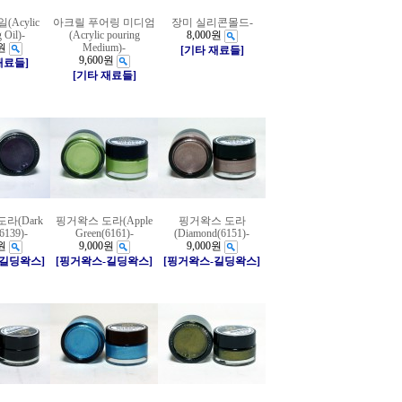
Acylic
아크릴 푸어링 미디엄
장미 실리콘몰드-
 Oil)-
(Acrylic pouring
8,000원
원
Medium)-
[기타 재료들]
9,600원
재료들]
[기타 재료들]
라(Dark
핑거왁스 도라(Apple
핑거왁스 도라
6139)-
Green(6161)-
(Diamond(6151)-
원
9,000원
9,000원
-길딩왁스]
[핑거왁스-길딩왁스]
[핑거왁스-길딩왁스]