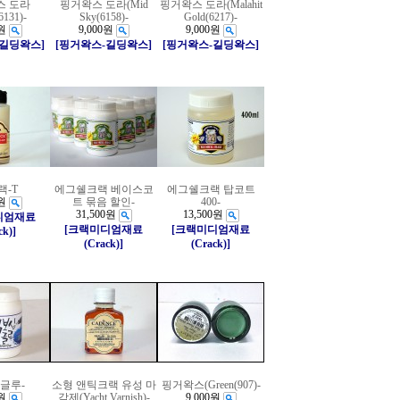
스 도라
핑거왁스 도라(Mid
핑거왁스 도라(Malahit
6131)-
Sky(6158)-
Gold(6217)-
원
9,000원
9,000원
-길딩왁스]
[핑거왁스-길딩왁스]
[핑거왁스-길딩왁스]
랙-T
에그쉘크랙 베이스코
에그쉘크랙 탑코트
원
트 묶음 할인-
400-
31,500원
13,500원
디엄재료
[크랙미디엄재료
[크랙미디엄재료
ck)]
(Crack)]
(Crack)]
글루-
소형 앤틱크랙 유성 마
핑거왁스(Green(907)-
원
감제(Yacht Varnish)-
9,000원