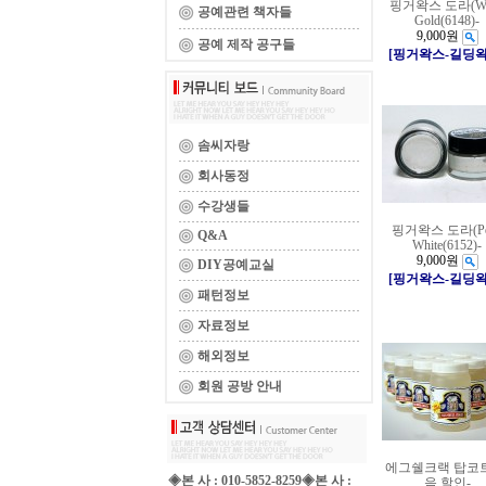
핑거왁스 도라(Wh
공예관련 책자들
Gold(6148)-
9,000원
공예 제작 공구들
[핑거왁스-길딩왁
솜씨자랑
회사동정
수강생들
핑거왁스 도라(Pea
Q&A
White(6152)-
9,000원
DIY공예교실
[핑거왁스-길딩왁
패턴정보
자료정보
해외정보
회원 공방 안내
에그쉘크랙 탑코
◈본 사 : 010-5852-8259◈본 사 :
음 할인-