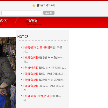
[반품불가 상품 안내]
직접 주문
제..
[해외출장]
10월2일 부터5일까지
택..
[추석연휴]
9월9일까지만 택배 발..
[중국출장]
6월6일 부터 9일까지 ..
[유럽출장]
1월25일 부터 29일까..
[중국출장]
11월22일 부터 25일까
지
[
추석 배송 관련 안내]
9월 18일
까..