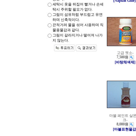
(Napkin Gule)
세탁시 옷을 뒤집어 빨거나 손세
탁시 주위할 필요가 없다.
그림이 섬유처럼 부드럽고 유연
하며 신축적이다.
끈적거려 물을 섞어 사용하며 직
물용물감과 같다.
그림이 갈라지거나 떨어져 나가
지 않는다.
고급 젯소-
7,500원
[바탕채색제]
마블 페인트 살몬
크-
8,000원
[마블표현물감