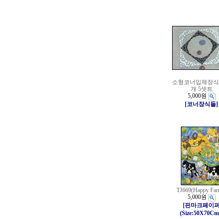
소형코너입체장식(2
개 5셋트
5,000원
[코너장식들]
TJ669(Happy Far
5,000원
[핀마크페이
(Size:50X70Cm