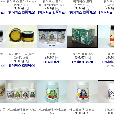
ite
핑거왁스 도라(Antique
핑거왁스 도라
핑거왁스 도라
핑거왁
Pink(6147)-
(D.Turquoise(6142)-
(Silver(6132)-
(Black(
9,000원
9,000원
9,000원
9,000
스]
[핑거왁스-길딩왁스]
[핑거왁스-길딩왁스]
[핑거왁스-길딩왁스]
[핑거왁스
rl
핑거왁스 도라(Rich
스톤볼-
100코트 묶음 할인
퀵크
Gold(6136)-
8,600원
45,000원
6,000
9,000원
[바탕채색제]
[유성(Oil Base)]
[크랙미
스]
[핑거왁스-길딩왁스]
(Cra
트 묶
에그쉘크랙 할인 셋트
에그쉘크랙 베이스코
에그쉘크랙 탑코트-
엠보싱
상품-
트-
9,000원
9,000