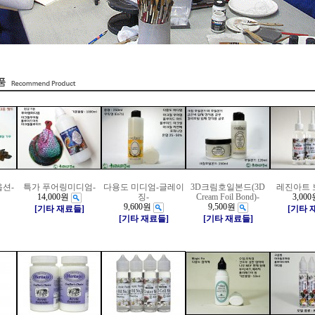
옵션-
특가 푸어링미디엄-
다용도 미디엄-글레이
3D크림호일본드(3D
레진아트 
14,000원
징-
Cream Foil Bond)-
3,000
9,600원
9,500원
[기타 재료들]
[기타 
[기타 재료들]
[기타 재료들]