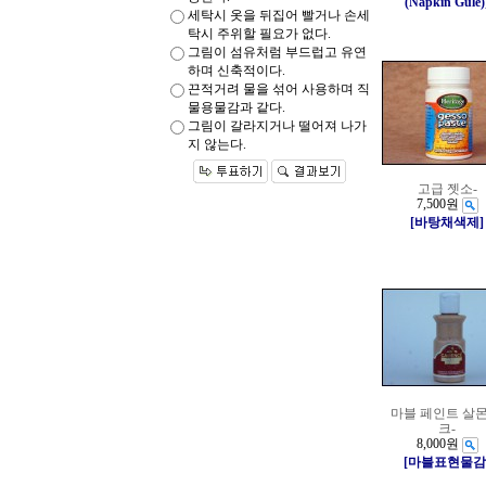
(Napkin Gule)
세탁시 옷을 뒤집어 빨거나 손세
탁시 주위할 필요가 없다.
그림이 섬유처럼 부드럽고 유연
하며 신축적이다.
끈적거려 물을 섞어 사용하며 직
물용물감과 같다.
그림이 갈라지거나 떨어져 나가
지 않는다.
고급 젯소-
7,500원
[바탕채색제]
마블 페인트 살몬
크-
8,000원
[마블표현물감