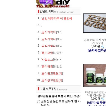
1
[
냅킨 데쿠파주 책 출간예
2
[
3
[
공식캐릭터
]헤리
4
[
공식캐릭터
]헤리
아르누보 숫자 셋
기35mm)
5
[
공식캐릭터
]헤리
3,000원
[숫자와 알파벳
6
[
용기모양
]다양한
7
[
카탈로그
]헤리티
8
[
공식명함
]영업점
9
[
공식광고전단(3)
]
10
[
공식광고전단(2)
]
야광물감->냅킨
야광 장식용 글
섬유전용물감의 특성이 아닌 것은?
7,000원
섬유전용 물감으로 섬유에 만 사
[냅킨아트용글
용한다.