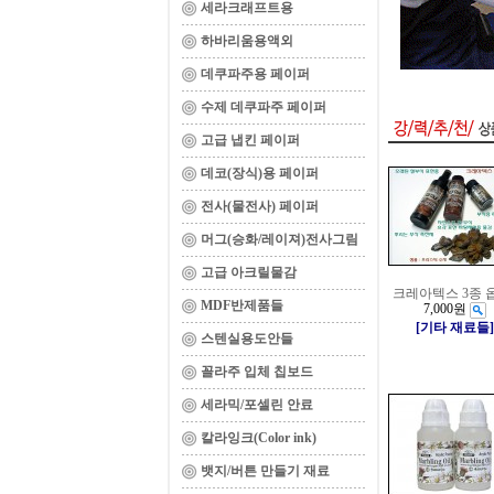
세라크래프트용
하바리움용액외
데쿠파주용 페이퍼
수제 데쿠파주 페이퍼
고급 냅킨 페이퍼
데코(장식)용 페이퍼
전사(물전사) 페이퍼
머그(승화/레이져)전사그림
고급 아크릴물감
크레아텍스 3종 
MDF반제품들
7,000원
[기타 재료들]
스텐실용도안들
꼴라주 입체 칩보드
세라믹/포셀린 안료
칼라잉크(Color ink)
뱃지/버튼 만들기 재료