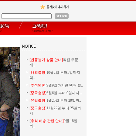
[반품불가 상품 안내]
직접 주문
제..
[해외출장]
10월2일 부터5일까지
택..
[추석연휴]
9월9일까지만 택배 발..
[중국출장]
6월6일 부터 9일까지 ..
[유럽출장]
1월25일 부터 29일까..
[중국출장]
11월22일 부터 25일까
지
[
추석 배송 관련 안내]
9월 18일
까..