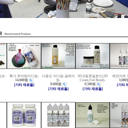
옵션-
특가 푸어링미디엄-
다용도 미디엄-글레이
3D크림호일본드(3D
레진아트 
14,000원
징-
Cream Foil Bond)-
3,000
9,600원
9,500원
[기타 재료들]
[기타 
[기타 재료들]
[기타 재료들]