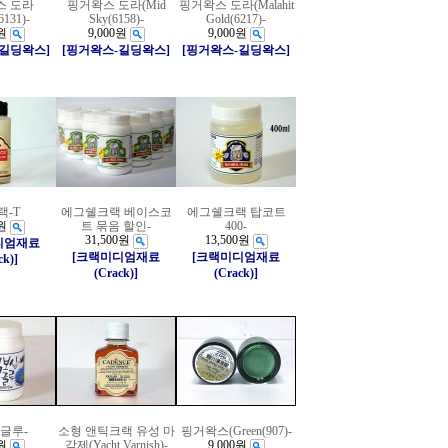
스 도라
핑거왁스 도라(Mid
핑거왁스 도라(Malahit
6131)-
Sky(6158)-
Gold(6217)-
원
9,000원
9,000원
-길딩왁스]
[핑거왁스-길딩왁스]
[핑거왁스-길딩왁스]
랙-T
에그쉘크랙 베이스코
에그쉘크랙 탑코트
원
트 묶음 할인-
400-
31,500원
13,500원
디엄재료
[크랙미디엄재료
[크랙미디엄재료
ck)]
(Crack)]
(Crack)]
글루-
소형 앤틱크랙 유성 마
핑거왁스(Green(907)-
원
감제(Yacht Varnish)-
9,000원