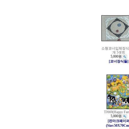
소형코너입체장식(2
개 5셋트
5,000원
[코너장식들]
TJ669(Happy Far
5,000원
[핀마크페이
(Size:50X70Cm