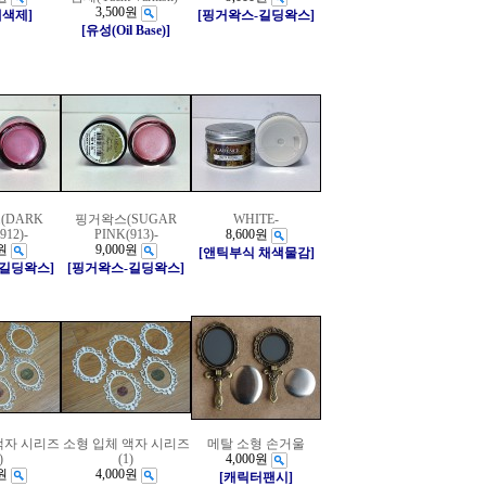
3,500원
채색제]
[핑거왁스-길딩왁스]
[유성(Oil Base)]
(DARK
핑거왁스(SUGAR
WHITE-
912)-
PINK(913)-
8,600원
원
9,000원
[앤틱부식 채색물감]
-길딩왁스]
[핑거왁스-길딩왁스]
액자 시리즈
소형 입체 액자 시리즈
메탈 소형 손거울
)
(1)
4,000원
원
4,000원
[캐릭터팬시]