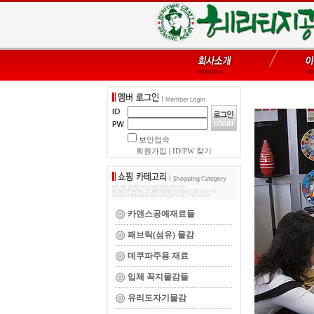
보안접속
회원가입
|
ID/PW 찾기
카덴스공예재료들
패브릭(섬유) 물감
데쿠파주용 재료
입체 꼭지물감들
유리도자기물감