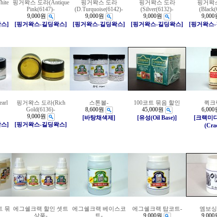
ite
핑거왁스 도라(Antique
핑거왁스 도라
핑거왁스 도라
핑거왁
Pink(6147)-
(D.Turquoise(6142)-
(Silver(6132)-
(Black(
9,000원
9,000원
9,000원
9,000
스]
[핑거왁스-길딩왁스]
[핑거왁스-길딩왁스]
[핑거왁스-길딩왁스]
[핑거왁스
rl
핑거왁스 도라(Rich
스톤볼-
100코트 묶음 할인
퀵크
Gold(6136)-
8,600원
45,000원
6,000
9,000원
[바탕채색제]
[유성(Oil Base)]
[크랙미
스]
[핑거왁스-길딩왁스]
(Cra
트 묶
에그쉘크랙 할인 셋트
에그쉘크랙 베이스코
에그쉘크랙 탑코트-
엠보싱
상품-
트-
9,000원
9,000