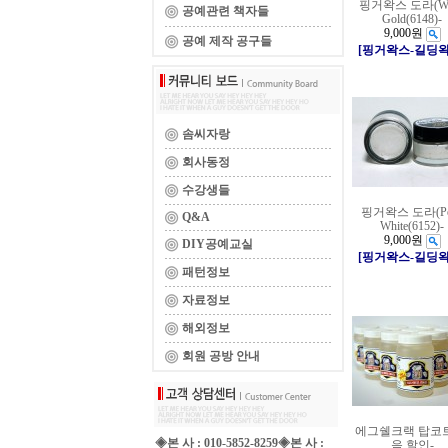
핑거왁스 도라(Wh
공예관련 책자들
Gold(6148)-
9,000원
공예 제작 공구들
[핑거왁스-길딩왁
솜씨자랑
회사동정
수강생들
핑거왁스 도라(Pea
Q&A
White(6152)-
9,000원
DIY공예교실
[핑거왁스-길딩왁
패턴정보
자료정보
해외정보
회원 공방 안내
에그쉘크랙 탑코
◈본 사 : 010-5852-8259◈본 사 :
음 할인-