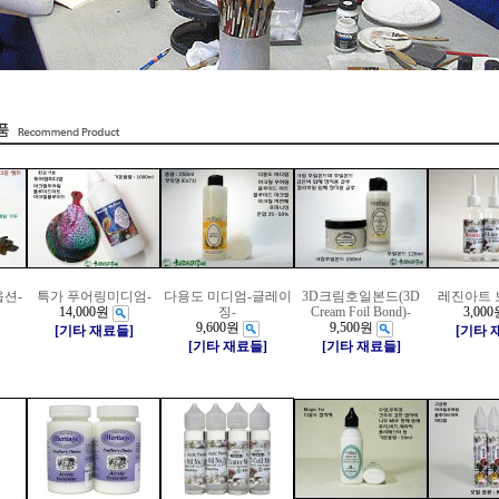
옵션-
특가 푸어링미디엄-
다용도 미디엄-글레이
3D크림호일본드(3D
레진아트 
14,000원
징-
Cream Foil Bond)-
3,000
9,600원
9,500원
[기타 재료들]
[기타 
[기타 재료들]
[기타 재료들]