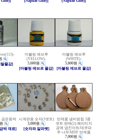
 Gule)]
(Napkin Gule)]
(Napkin Gule)]
lver(113)-
마블링 에브루
마블링 에브루
원
(YELLOW)-
(WHITE)-
5,600원
5,600원
메탈물감]
[마블링 에브르 물감]
[마블링 에브르 물감]
 금은동박
시계판용 숫자(3셋트)
반제품 냄비받침 3종
0원
3,000원
셋트 판매(2)-헤리티지
공예 냅킨아트/데쿠파
/금박 재료]
[숫자와 알파벳]
주 나무/MDF 반제품
7,000원