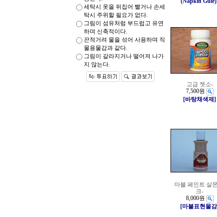
(Napkin Gule)
세탁시 옷을 뒤집어 빨거나 손세
탁시 주위할 필요가 없다.
그림이 섬유처럼 부드럽고 유연
하며 신축적이다.
끈적거려 물을 섞어 사용하며 직
물용물감과 같다.
그림이 갈라지거나 떨어져 나가
지 않는다.
고급 젯소-
7,500원
[바탕채색제]
마블 페인트 살몬
크-
8,000원
[마블표현물감