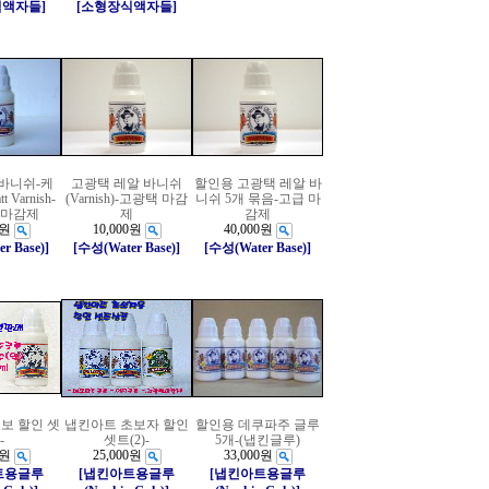
식액자들]
[소형장식액자들]
 바니쉬-케
고광택 레알 바니쉬
할인용 고광택 레알 바
 Varnish-
(Varnish)-고광택 마감
니쉬 5개 묶음-고급 마
광 마감제
제
감제
0원
10,000원
40,000원
r Base)]
[수성(Water Base)]
[수성(Water Base)]
보 할인 셋
냅킨아트 초보자 할인
할인용 데쿠파주 글루
-
셋트(2)-
5개-(냅킨글루)
0원
25,000원
33,000원
트용글루
[냅킨아트용글루
[냅킨아트용글루