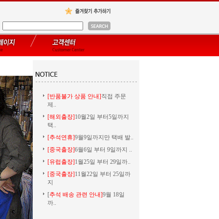
[반품불가 상품 안내]
직접 주문
제..
[해외출장]
10월2일 부터5일까지
택..
[추석연휴]
9월9일까지만 택배 발..
[중국출장]
6월6일 부터 9일까지 ..
[유럽출장]
1월25일 부터 29일까..
[중국출장]
11월22일 부터 25일까
지
[
추석 배송 관련 안내]
9월 18일
까..