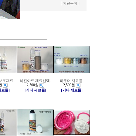
[ 지난공지 ]
보조재료-
레진아트 재료선택-
파우더 재료들-
원
2,500원
2,500원
재료들]
[기타 재료들]
[기타 재료들]