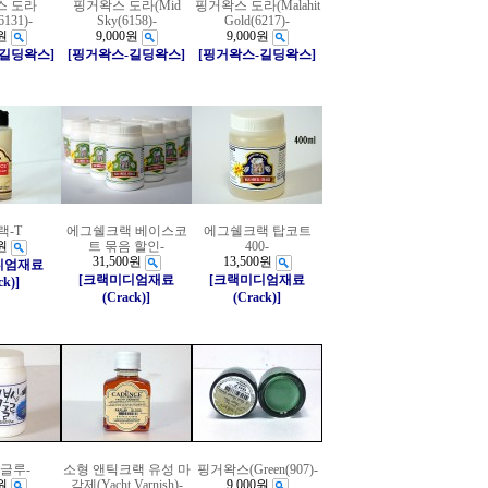
스 도라
핑거왁스 도라(Mid
핑거왁스 도라(Malahit
6131)-
Sky(6158)-
Gold(6217)-
원
9,000원
9,000원
-길딩왁스]
[핑거왁스-길딩왁스]
[핑거왁스-길딩왁스]
랙-T
에그쉘크랙 베이스코
에그쉘크랙 탑코트
원
트 묶음 할인-
400-
31,500원
13,500원
디엄재료
[크랙미디엄재료
[크랙미디엄재료
ck)]
(Crack)]
(Crack)]
글루-
소형 앤틱크랙 유성 마
핑거왁스(Green(907)-
원
감제(Yacht Varnish)-
9,000원