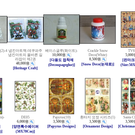
)-4
냅킨아트책-데쿠파주
베이스글루(화이트)-
Crackle Snow
TV6
냅킨아트의 올바른 길
10,000원
Deco(White)
5,000
라잡이 제2권
8,500원
[다용도 접착제
[핀마
48,000원
[Snow Deco(눈재료)]
(Decoupageglue)]
(Size:50
[Heritage Craft]
m)-
DE05
Papyrus(10)
환타지 요정 시리즈(1)
Santa C
6,000원
3,500원
3,500원
3,500
[Papyrus Designs]
[Ornament Design]
[Christmas
퍼
[양면특수페이퍼
)]
(50X70Cm)]