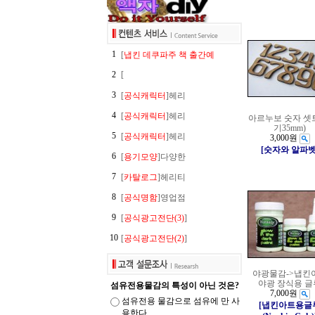
1
[
냅킨 데쿠파주 책 출간예
2
[
3
[
공식캐릭터
]헤리
4
[
공식캐릭터
]헤리
아르누보 숫자 셋
기35mm)
5
[
공식캐릭터
]헤리
3,000원
[숫자와 알파벳
6
[
용기모양
]다양한
7
[
카탈로그
]헤리티
8
[
공식명함
]영업점
9
[
공식광고전단(3)
]
10
[
공식광고전단(2)
]
야광물감->냅킨
야광 장식용 글
섬유전용물감의 특성이 아닌 것은?
7,000원
섬유전용 물감으로 섬유에 만 사
[냅킨아트용글
용한다.