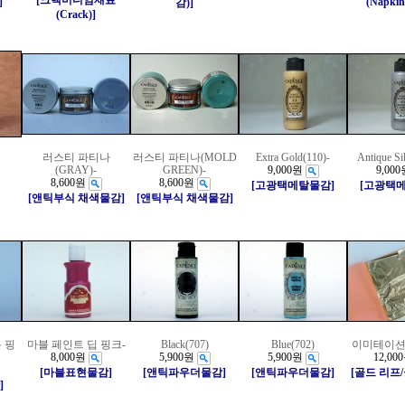
[크랙미디엄재료
]
(Napkin
감)]
(Crack)]
러스티 파티나
러스티 파티나(MOLD
Extra Gold(110)-
Antique Si
(GRAY)-
GREEN)-
9,000원
9,000
8,600원
8,600원
[고광택메탈물감]
[고광택
[앤틱부식 채색물감]
[앤틱부식 채색물감]
 핑
마블 페인트 딥 핑크-
Black(707)
Blue(702)
이미테이션
8,000원
5,900원
5,900원
12,00
[마블표현물감]
[앤틱파우더물감]
[앤틱파우더물감]
[골드 리프
]