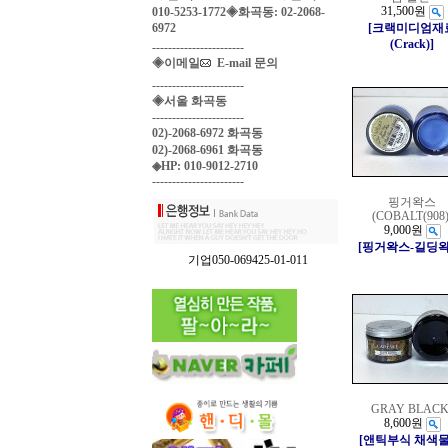
31,500원
010-5253-1772◈화곡동: 02-2068-
6972
[크랙미디엄재
(Crack)]
-----------------------
◈이메일
E-mail 문의
-----------------------
◈서울 화곡동
-----------------------
02)-2068-6972 화곡동
02)-2068-6961 화곡동
◈HP: 010-9012-2710
-----------------------
핑거왁스
(COBALT(908)
9,000원
[핑거왁스-길딩왁
기업050-069425-01-011
GRAY BLACK
8,600원
[앤틱부식 채색물