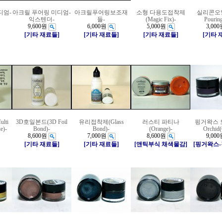
디엄-
아크릴 푸어링 미디엄-
아크릴푸어링보조재
소형 다용도접착제
실리콘오일(
익스텐더-
들-
(Magic Fix)-
Pouring
9,600원
6,000원
5,000원
3,000
[기타 재료들]
[기타 재료들]
[기타 재료들]
[기타 
lti
3D호일본드(3D Foil
유리접착제(Glass
러스티 파티나
핑거왁스 도
e)-
Bond)-
Bond)-
(Orange)-
Orchid(
8,600원
7,000원
8,600원
9,000
[기타 재료들]
[기타 재료들]
[앤틱부식 채색물감]
[핑거왁스