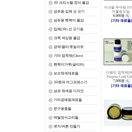
3D 크리스탈 장식 물감
아크릴 푸어링 미
섬유용 입체 선 긋기
마블링오일-
6,000원
섬유용 빤짝이 물감
[기타 재료들]
입체(3D) 선 긋기용
크랙 색상용 물감
금박/캘리/호일아트
기타 접착제(Glues)
빤짝이가루(글리터)
다용도 접착제(Mu
보조채색재료들
Purpose Craft Glu
7,000원
3D펜과 머그프레스기
[기타 재료들]
섬유 채색용 디자인
기타공예용재료들
문구용품들
메탈장식고리들
뱃지/버튼 만들기