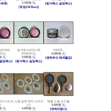
3,500원
채색제]
[핑거왁스-길딩왁스]
[유성(Oil Base)]
(DARK
핑거왁스(SUGAR
WHITE-
912)-
PINK(913)-
8,600원
원
9,000원
[앤틱부식 채색물감]
-길딩왁스]
[핑거왁스-길딩왁스]
액자 시리즈
소형 입체 액자 시리즈
메탈 소형 손거울
)
(1)
4,000원
원
4,000원
[캐릭터팬시]