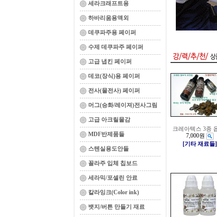
세라크래프트용
하바리움용액외
데쿠파주용 페이퍼
수제 데쿠파주 페이퍼
고급 냅킨 페이퍼
데코(장식)용 페이퍼
전사(물전사) 페이퍼
머그(승화/레이져)전사그림
고급 아크릴물감
크레아텍스 3종 
MDF반제품들
7,000원
[기타 재료들]
스텐실용도안들
꼴라주 입체 칩보드
세라믹/포셀린 안료
칼라잉크(Color ink)
뱃지/버튼 만들기 재료