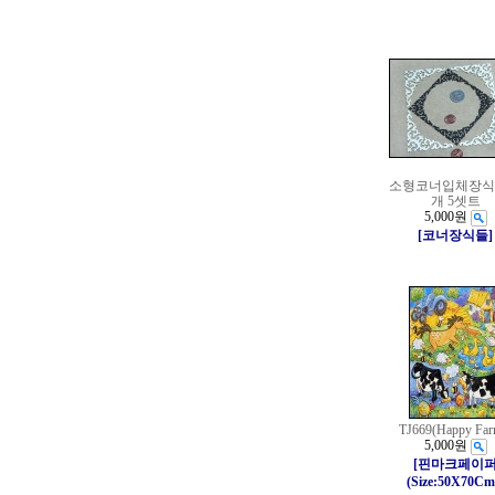
소형코너입체장식(2
개 5셋트
5,000원
[코너장식들]
TJ669(Happy Far
5,000원
[핀마크페이
(Size:50X70Cm