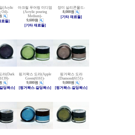
Acylic
아크릴 푸어링 미디엄
장미 실리콘몰드-
 Oil)-
(Acrylic pouring
8,000원
원
Medium)-
[기타 재료들]
9,600원
재료들]
[기타 재료들]
라(Dark
핑거왁스 도라(Apple
핑거왁스 도라
6139)-
Green(6161)-
(Diamond(6151)-
원
9,000원
9,000원
-길딩왁스]
[핑거왁스-길딩왁스]
[핑거왁스-길딩왁스]