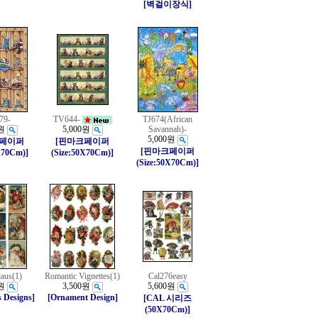
[벽걸이장식]
79-
TV644-
TJ674(African
원
5,000원
Savannah)-
5,000원
크페이퍼
[핀마크페이퍼
[핀마크페이퍼
X70Cm)]
(Size:50X70Cm)]
(Size:50X70Cm)]
laus(1)
Romantic Vignettes(1)
Cal276easy
원
3,500원
5,600원
 Designs]
[Ornament Design]
[CAL 시리즈
(50X70Cm)]