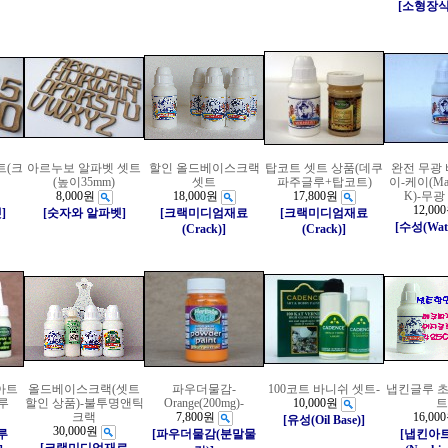
[소형장
트(크
아르누보 알파벳 셋트
할인 올드베이스크랙
탑코트 셋트 상품(데쿠
완전 무광
(높이35mm)
셋트
파주글루+탑코트)
이-케이(Matt
8,000원
18,000원
17,800원
K)-무
12,00
]
[숫자와 알파벳]
[크랙미디엄재료
[크랙미디엄재료
[수성(Wate
(Crack)]
(Crack)]
아트
올드베이스크랙(셋트
파우더물감-
100코트 바니쉬 셋트-
냅킨글루 초
루
할인 상품)-불투명앤틱
Orange(200mg)-
10,000원
트
크랙
7,800원
16,00
[유성(Oil Base)]
30,000원
루
[파우더물감(분말물
[냅킨아