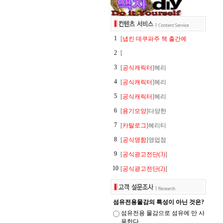
1
[
냅킨 데쿠파주 책 출간예
2
[
3
[
공식캐릭터
]헤리
4
[
공식캐릭터
]헤리
5
[
공식캐릭터
]헤리
6
[
용기모양
]다양한
7
[
카탈로그
]헤리티
8
[
공식명함
]영업점
9
[
공식광고전단(3)
]
10
[
공식광고전단(2)
]
섬유전용물감의 특성이 아닌 것은?
섬유전용 물감으로 섬유에 만 사
용한다.