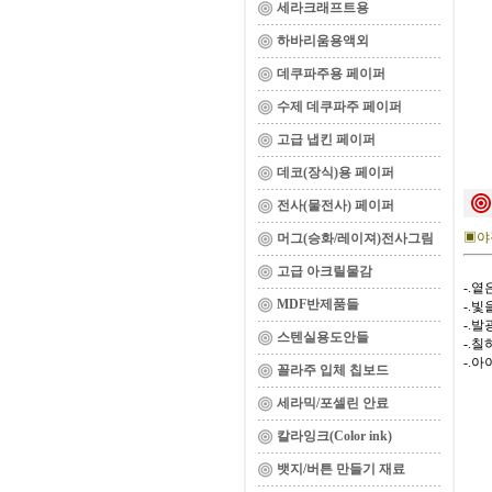
세라크래프트용
하바리움용액외
데쿠파주용 페이퍼
수제 데쿠파주 페이퍼
고급 냅킨 페이퍼
데코(장식)용 페이퍼
전사(물전사) 페이퍼
▣야
머그(승화/레이져)전사그림
고급 아크릴물감
-.
MDF반제품들
-.
-.
스텐실용도안들
-.
-.
꼴라주 입체 칩보드
세라믹/포셀린 안료
칼라잉크(Color ink)
뱃지/버튼 만들기 재료