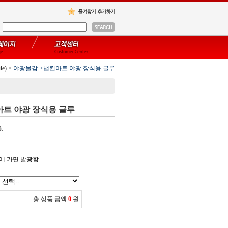
e)
>
야광물감->냅킨아트 야광 장식용 글루
아트 야광 장식용 글루
t
에 가면 발광함.
총 상품 금액
0
원