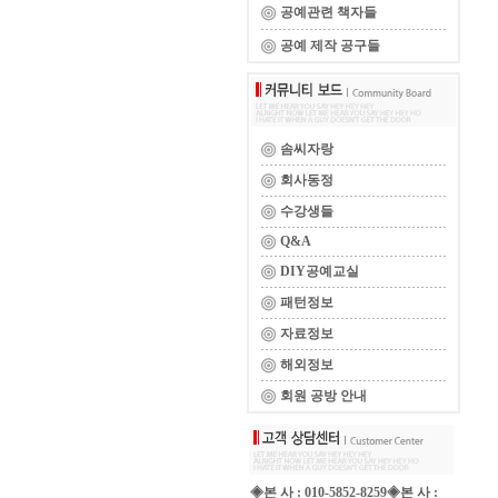
공예관련 책자들
공예 제작 공구들
솜씨자랑
회사동정
수강생들
Q&A
DIY공예교실
패턴정보
자료정보
해외정보
회원 공방 안내
◈본 사 : 010-5852-8259◈본 사 :