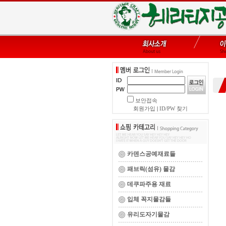
보안접속
회원가입
|
ID/PW 찾기
카덴스공예재료들
패브릭(섬유) 물감
데쿠파주용 재료
입체 꼭지물감들
유리도자기물감