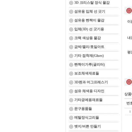
3D 크리스탈 장식 물감
섬유용 입체 선 긋기
섬유용 빤짝이 물감
이름
입체(3D) 선 긋기용
내용
크랙 색상용 물감
금박/캘리/호일아트
평
기타 접착제(Glues)
빤짝이가루(글리터)
보조채색재료들
3D펜과 머그프레스기
섬유 채색용 디자인
상품
기타공예용재료들
번
문구용품들
1
메탈장식고리들
뱃지/버튼 만들기