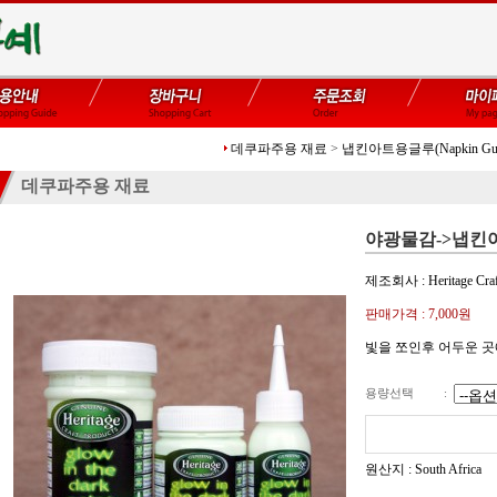
데쿠파주용 재료
>
냅킨아트용글루(Napkin Gul
데쿠파주용 재료
야광물감->냅킨
제조회사 : Heritage Craf
판매가격 :
7,000
원
빛을 쪼인후 어두운 곳
용량선택
:
원산지 : South Africa