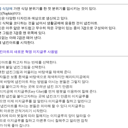
고급 식당에
가면 식당 분위기를 한 껏 분위기를 업시키는 것이 있다.
킨(Napkin)이다.
냅킨은 다양한 디자인과 색상으로 생산되고 있다.
단지 식탁을 코디하는 것을 넘어서 생활공예에 응용한 것이 냅킨아트.
냅킨은 아주 얇은 부드럽고 무수히 작은 구멍이 있는 종이 3겹으로 구성되어 있다.
쁜 그림은 3겹중 맨 위쪽에 있다.
요없는 아래 2겹은 떼어 낸다.
이제 냅킨아트를 시작한다.
킨아트의 새로운 혁명 이지글루 사용법
냅킨아트를 하고자 하는 반제를 선택한다.
반제에 붙일 냅킨그림을 선택한다.
선택한 냅킨그림과 어울리는 바탕색을 채색해 준다.
자들은 보통 흰색을 바탕색으로 채색하지만 헤리티지공예의
색 바탕에 냅킨아트 하는 방법을 아시는 분들은 그렇지 않다.
냅킨을 붙이고자 하는 곳에 오려낸 냅킨 크기 만큼의
티지공예 이지글루(Easy Glue)를 먼저 평붓을 이용하여 칠해 준다.
선택한 냅킨을 붙이고자하는 곳에 냅킨크기 만큼의 이지글루를
으면 이제 이지글루를 잘 말린다.이지글루를 칠하고 말린다고
 냅킨아트를 하시는 분들은 의아해 할 수 있다.이지글루는
히 마르면 끈적거리기 시작한다.
사용자에 따라 붓질에 따라 칠해지는 이지글루의 양이 달라질 수
므로 이지글루를 칠하고 마른후 다시 칠해주고 말리면 접착
가 더욱 좋아 집니다.