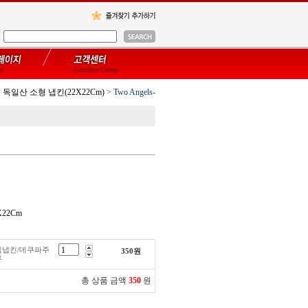
>
독일산 소형 냅킨(22X22Cm)
>
Two Angels-
X22Cm
직수입냅킨/데쿠파주
350
원
루
총 상품 금액
350
원