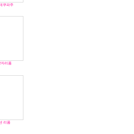
 데쿠파주
상자리폼
션 리폼