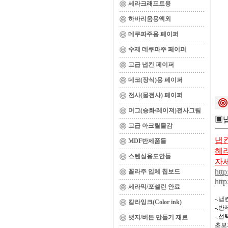
세라크래프트용
하바리움용액외
데쿠파주용 페이퍼
수제 데쿠파주 페이퍼
고급 냅킨 페이퍼
데코(장식)용 페이퍼
전사(물전사) 페이퍼
머그(승화/레이져)전사그림
▣
고급 아크릴물감
냅킨
MDF반제품들
헤리
스텐실용도안들
자
http
꼴라주 입체 칩보드
http
세라믹/포셀린 안료
-.
칼라잉크(Color ink)
-.
-.
뱃지/버튼 만들기 재료
초보