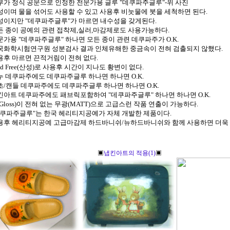
정부가 정식 공문으로 인정한 전문가용 글루 "데쿠파주글루"-위 사진
수성이며 물을 섞어도 사용할 수 있고 사용후 비눗물에 붓을 세척하면 된다.
수성이지만 "데쿠파주글루"가 마르면 내수성을 갖게된다.
모든 종이 공예의 관련 접착제,실러,마감제로도 사용가능하다.
전문가용 "데쿠파주글루" 하나면 모든 종이 관련 데쿠파주가 O.K.
한국화학시험연구원 성분검사 결과 인체유해한 중금속이 전혀 검출되지 않했다.
사용후 마르면 끈적거림이 전혀 없다.
cid Free(산성)로 사용후 시간이 지나도 황변이 없다.
비누 데쿠파주에도 데쿠파주글루 하나면 하나면 O.K.
양초/캔들 데쿠파주에도 데쿠파주글루 하나면 하나면 O.K.
냅킨아트 데쿠파주에도 패브릭포함하여 "데쿠파주글루" 하나면 하나면 O.K.
광(Gloss)이 전혀 없는 무광(MATT)으로 고급스런 작품 연출이 가능하다.
"데쿠파주글루"는 한국 헤리티지공예가 자체 개발한 제품이다.
사용후 헤리티지공예 고급마감제 하드바니쉬/뉴하드바니쉬와 함께 사용하면 더욱 
▣
냅킨아트의 적용(1)
▣