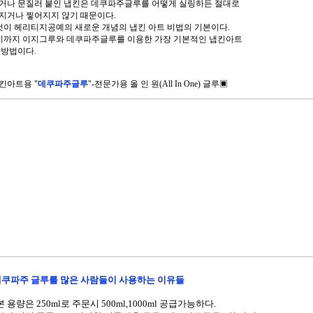
거나 문질러 붙인 냅킨은 데쿠파주글루를 어떻게 실링하든 절대로
지거나 찧어지지 않기 때문이다.
이것이 헤리티지공예의 새로운 개념의 냅킨 아트 비법의 기본이다.
여기까지 이지그루와 데쿠파주글루를 이용한 가장 기본적인 냅킨아트
 방법이다.
킨아트용 "
데쿠파주글루
"-전문가용
올 인 원(All In One) 글루▣
쿠파주 글루를 많은 사람들이 사용하는 이유들
본 용량은 250ml로 주문시 500ml,1000ml 공급가능하다.