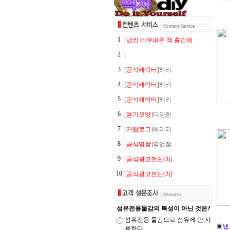
1
[
냅킨 데쿠파주 책 출간예
2
[
3
[
공식캐릭터
]헤리
4
[
공식캐릭터
]헤리
5
[
공식캐릭터
]헤리
6
[
용기모양
]다양한
7
[
카탈로그
]헤리티
8
[
공식명함
]영업점
9
[
공식광고전단(3)
]
10
[
공식광고전단(2)
]
섬유전용물감의 특성이 아닌 것은?
섬유전용 물감으로 섬유에 만 사
▣
냅
용한다.