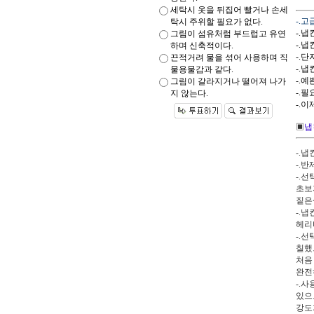
세탁시 옷을 뒤집어 빨거나 손세
-.
탁시 주위할 필요가 없다.
-.냅
그림이 섬유처럼 부드럽고 유연
-.
하며 신축적이다.
-.
끈적거려 물을 섞어 사용하며 직
-.
물용물감과 같다.
-.예
그림이 갈라지거나 떨어져 나가
-.필
지 않는다.
-.
▣
냅
-.
-.
-.
초보
짙은
-.
헤리
-.
칠했
처음
완전
-.
있으
강도