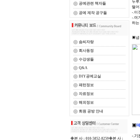
누루
공예관련 책자들
떨어
-.
공예 제작 공구들
-.
하는
▣냅
솜씨자랑
회사동정
수강생들
Q&A
DIY공예교실
패턴정보
자료정보
해외정보
회원 공방 안내
▣
데
-.기
◈본 사 : 010-5852-8259◈본 사 :