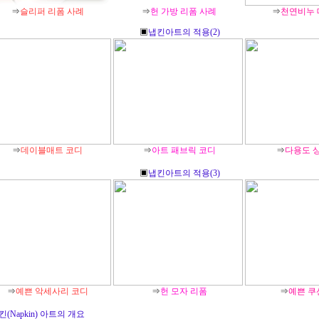
⇒
슬리퍼 리폼 사례
⇒
헌 가방 리폼 사례
⇒
천연비누
▣
냅킨아트의 적용(2)
⇒
데이블매트 코디
⇒
아트 패브릭 코디
⇒
다용도 
▣
냅킨아트의 적용(3)
⇒
예쁜 악세사리 코디
⇒
헌 모자 리폼
⇒
예쁜 쿠
킨(Napkin) 아트의 개요