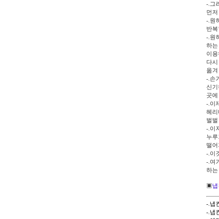
-.
먼저
-.
반복
-.
하는
이용
다시
옮겨
-.
신기
곳에
-.
헤리
벌벌
-.
누루
떨어
-.
-.
하는
▣
냅킨
-.
-.