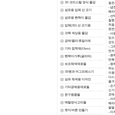
3D 크리스탈 장식 물감
짙은
-.
섬유용 입체 선 긋기
헤리
-.
섬유용 빤짝이 물감
칠했
처음
입체(3D) 선 긋기용
완전
크랙 색상용 물감
-.
있으
금박/캘리/호일아트
강도
-.
기타 접착제(Glues)
먼저
-.
빤짝이가루(글리터)
반복
보조채색재료들
-.
하는
3D펜과 머그프레스기
이용
다시
섬유 채색용 디자인
옮겨
-.
기타공예용재료들
신기
곳에
문구용품들
-.
메탈장식고리들
헤리
벌벌
뱃지/버튼 만들기
-.