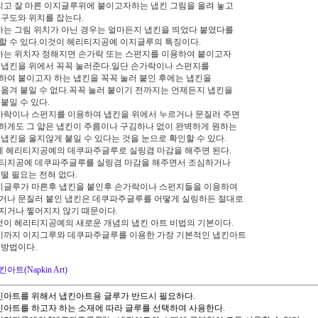
그리고 잘 마른 이지글루위에 붙이고자하는 냅킨 그림을 올려 놓고
 구도와 위치를 잡는다.
원하는 그림 위치가 아닌 경우는 얼마든지 냅킨을 띄었다 붙였다를
할 수 있다.이것이 헤리티지공예 이지글루의 특징이다.
원하는 위치자 정해지면 손가락 또는 스펀지를 이용하여 붙이고자
 냅킨을 위에서 꼭꼭 눌러준다.일단 손가락이나 스펀지를
하여 붙이고자 하는 냅킨을 꼭꼭 눌러 붙인 후에는 냅킨을
 옮겨 붙일 수 없다.꼭꼭 눌러 붙이기 전까지는 언제든지 냅킨을
 붙일 수 있다.
손가락이나 스펀지를 이용하여 냅킨을 위에서 누르거나 문질러 주면
하게도 그 얇은 냅킨이 주름이나 구김하나 없이 완벽하게 원하는
 냅킨을 울지않게 붙일 수 있다는 것을 눈으로 확인할 수 있다.
이제 헤리티지공예의 데쿠파주글루로 실링겸 마감을 해주면 된다.
티지공예 데쿠파주글루를 실링겸 마감을 해주면서 조심하거나
 떨 필요는 전혀 없다.
이지글루가 마른후 냅킨을 붙인후 손가락이나 스펀지들을 이용하여
거나 문질러 붙인 냅킨은 데쿠파주글루를 어떻게 실링하든 절대로
지거나 찧어지지 않기 때문이다.
이것이 헤리티지공예의 새로운 개념의 냅킨 아트 비법의 기본이다.
여기까지 이지그루와 데쿠파주글루를 이용한 가장 기본적인 냅킨아트
 방법이다.
아트(Napkin Art)
냅킨아트를 위해서 냅킨아트용 글루가 반드시 필요하다.
냅킨아트를 하고자 하는 소재에 따라 글루를 선택하여 사용한다.