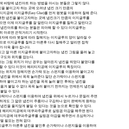
색 바탕에 냅킨아트 하는 방법을 아시는 분들은 그렇지 않다.
냅킨을 붙이고자 하는 곳에 오려낸 냅킨 크기 만큼의
티지공예 이지글루(Easy Glue)를 먼저 평붓을 이용하여 칠해 준다.
선택한 냅킨을 붙이고자하는 곳에 냅킨크기 만큼의 이지글루를
으면 이제 이지글루를 잘 말린다.이지글루를 칠하고 말린다고
 냅킨아트를 하시는 분들은 의아해 할 수 있다.이지글루는
히 마르면 끈적거리기 시작한다.
사용자에 따라 붓질에 따라 칠해지는 이지글루의 양이 달라질 수
므로 이지글루를 칠하고 마른후 다시 칠해주고 말리면 접착
가 더욱 좋아 집니다.
그리고 잘 마른 이지글루위에 붙이고자하는 냅킨 그림을 올려 놓고
 구도와 위치를 잡는다.
원하는 그림 위치가 아닌 경우는 얼마든지 냅킨을 띄었다 붙였다를
할 수 있다.이것이 헤리티지공예 이지글루의 특징이다.
원하는 위치자 정해지면 손가락 또는 스펀지를 이용하여 붙이고자
 냅킨을 위에서 꼭꼭 눌러준다.일단 손가락이나 스펀지를
하여 붙이고자 하는 냅킨을 꼭꼭 눌러 붙인 후에는 냅킨을
 옮겨 붙일 수 없다.꼭꼭 눌러 붙이기 전까지는 언제든지 냅킨을
 붙일 수 있다.
손가락이나 스펀지를 이용하여 냅킨을 위에서 누르거나 문질러 주면
하게도 그 얇은 냅킨이 주름이나 구김하나 없이 완벽하게 원하는
 냅킨을 울지않게 붙일 수 있다는 것을 눈으로 확인할 수 있다.
이제 헤리티지공예의 데쿠파주글루로 실링겸 마감을 해주면 된다.
티지공예 데쿠파주글루를 실링겸 마감을 해주면서 조심하거나
 떨 필요는 전혀 없다.
이지글루가 마른후 냅킨을 붙인후 손가락이나 스펀지들을 이용하여