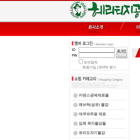
보안접속
회원가입
|
ID/PW 찾기
카덴스공예재료들
패브릭(섬유) 물감
데쿠파주용 재료
입체 꼭지물감들
유리도자기물감