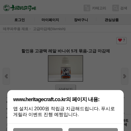
카테고리
검색
로그인
마이페이지
장바구니
관심상품
데쿠파주용 재료
고급마감제(Varnish)
7
할인용 고광택 레알 바니쉬 5개 묶음-고급 마감제
상세보기
www.heritagecraft.co.kr의 페이지 내용:
상품가 :
38,400
원
배송비 :
(조건)
!
지역별
!
앱 설치시 2000원 적립금 지급해드립니다. 푸시로
게릴라 이벤트 진행 예쩡입니다.
주문수량선택 :