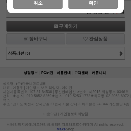
취소
확인
총 상품 금액
0
원
구매하기
장바구니
관심상품
상품리뷰
[0]
상점정보
PC버젼
이용안내
고객센터
커뮤니티
상호명 : (주)한국브랜드밸리
대표 : 이홍우 | 개인정보 보호 책임자 : 이미진
사업자등록번호 :107-81-84538 | 통신판매업신고번호 : 제2015-화성동부-0346호
전화 : ◈본 사 : 010-5852-8259◈본 사 : 010-5253-1772◈화곡동: 02-2068-6972 |
팩스 :
주소 : 경기도 화성시 장지남길 27번지,서울 강서구 화곡본동 24-344 기산빌딩 4층
이용약관
|
개인정보처리방침
ⓒ헤리티지공예,아트앤리빙,헤리티지크래프트아카데미 All rights reserved.
Make
Shop